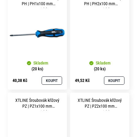
ů
o
PH | PH1x100 mm
PH | PH2x100 mm
r
magnetický
magnetický
u
č
u
j
e
m
e
Skladem
Skladem
(20 ks)
(20 ks)
40,38 Kč
49,52 Kč
KOUPIT
KOUPIT
XTLINE Šroubovák křížový
XTLINE Šroubovák křížový
PZ | PZ1x100 mm
PZ | PZ2x100 mm
magnetický
magnetický