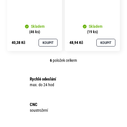
Skladem
Skladem
(46 ks)
(19 ks)
40,38 Kč
48,94 Kč
KOUPIT
KOUPIT
6
položek celkem
O
v
l
Rychlé odeslání
á
max. do 24 hod
d
a
c
CNC
í
soustrožení
p
r
v