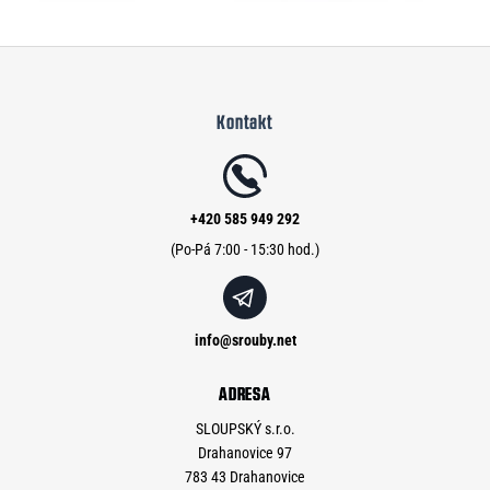
Z
á
Kontakt
p
a
t
í
+420 585 949 292
info
@
srouby.net
ADRESA
SLOUPSKÝ s.r.o.
Drahanovice 97
783 43 Drahanovice