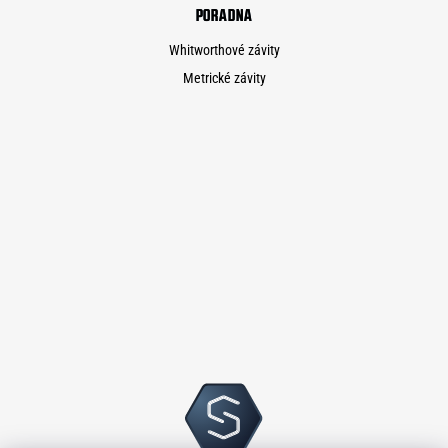
PORADNA
Whitworthové závity
Metrické závity