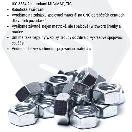
ISO 3834-2 metodami MIG/MAG, TIG
Robotické svařování
Vyrobíme na zakázku spojovací materiál na CNC obráběcích centrech
dle vašich požadavků
Vyrábíme závrtné, nejen metrické, ale i palcové (Withwort) šrouby a
matice
Umíme také čepy, nýty, kolíky, šrouby do zdiva či výkresové spojovací
součásti
Vedeme i běžný sortiment spojovacího materiálu