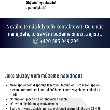
Ohýbání, vysekávání
k
a pálení plechů
y
v
ý
p
Neváhejte nás kdykoliv kontaktovat. Co u nás
i
nenajdete, to se vám budeme snažit zajistit.
s
+420 585 949 292
u
Jaké služby vám můžeme nabídnout
Naše společnost disponuje laserovou technologií pro řezání (pálení)
plechů standardních konstrukčních ocelí, nerezových ocelí, hliníku i
mědi
Ohraňování plechů na ohraňovacích lisech
Děrování plechů na vysekávacím lisu
Svařování kontrukčních i nerezových ocelí včetně hliníku dle ČSN EN