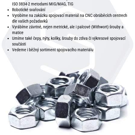
ISO 3834-2 metodami MIG/MAG, TIG
Robotické svařování
Vyrobíme na zakázku spojovací materiál na CNC obráběcích centrech
dle vašich požadavků
Vyrábíme závrtné, nejen metrické, ale i palcové (Withwort) šrouby a
matice
Umíme také čepy, nýty, kolíky, šrouby do zdiva či výkresové spojovací
součásti
Vedeme i běžný sortiment spojovacího materiálu