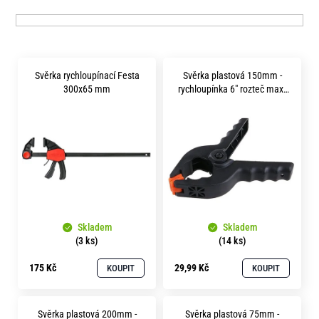
p
e
r
n
o
a
V
d
Svěrka rychloupínací Festa
Svěrka plastová 150mm -
j
ý
u
300x65 mm
rychloupínka 6" rozteč max.
í
p
k
70 mm
t
i
t
?
s
ů
p
r
o
HLEDAT
Skladem
Skladem
d
(3 ks)
(14 ks)
u
175 Kč
29,99 Kč
KOUPIT
KOUPIT
k
D
o
t
p
Svěrka plastová 200mm -
Svěrka plastová 75mm -