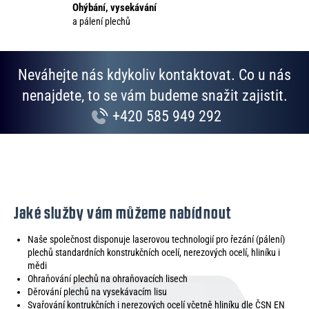
Ohýbání, vysekávání
k
a pálení plechů
y
v
ý
p
Neváhejte nás kdykoliv kontaktovat. Co u nás
i
nenajdete, to se vám budeme snažit zajistit.
s
+420 585 949 292
u
Jaké služby vám můžeme nabídnout
Naše společnost disponuje laserovou technologií pro řezání (pálení)
plechů standardních konstrukčních ocelí, nerezových ocelí, hliníku i
mědi
Ohraňování plechů na ohraňovacích lisech
Děrování plechů na vysekávacím lisu
Svařování kontrukčních i nerezových ocelí včetně hliníku dle ČSN EN