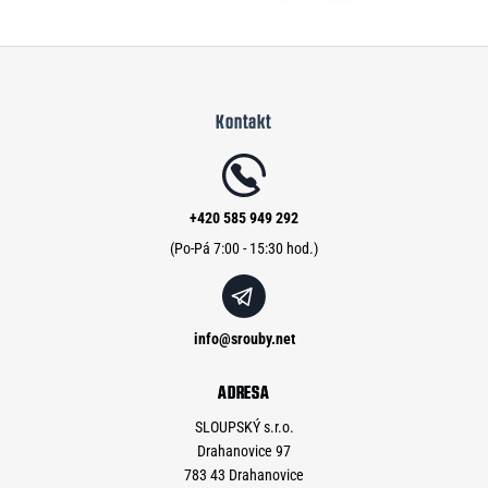
Z
á
Kontakt
p
a
t
í
+420 585 949 292
info
@
srouby.net
ADRESA
SLOUPSKÝ s.r.o.
Drahanovice 97
783 43 Drahanovice