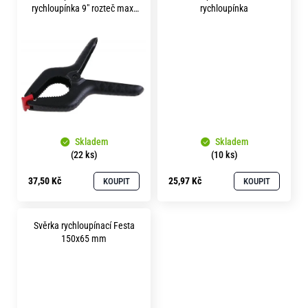
ů
o
rychloupínka 9" rozteč max.
rychloupínka
r
100 mm
u
č
u
j
e
m
e
Skladem
Skladem
(22 ks)
(10 ks)
37,50 Kč
25,97 Kč
KOUPIT
KOUPIT
Svěrka rychloupínací Festa
150x65 mm