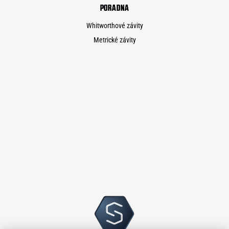
PORADNA
Whitworthové závity
Metrické závity