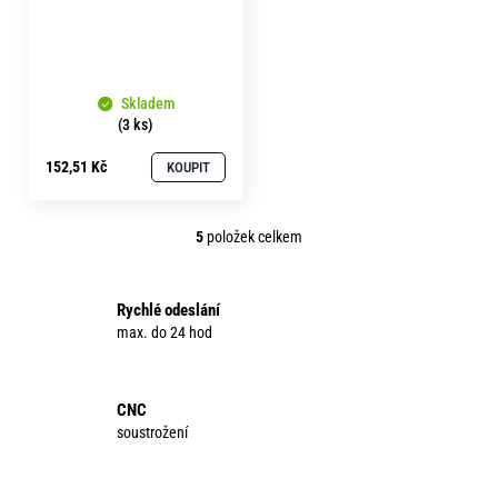
Skladem
(3 ks)
152,51 Kč
KOUPIT
5
položek celkem
O
v
l
Rychlé odeslání
á
max. do 24 hod
d
a
c
CNC
í
soustrožení
p
r
v