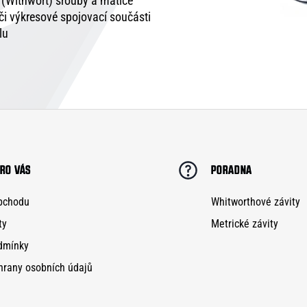
é (Withwort) šrouby a matice
 či výkresové spojovací součásti
lu
RO VÁS
PORADNA
bchodu
Whitworthové závity
ty
Metrické závity
dmínky
hrany osobních údajů