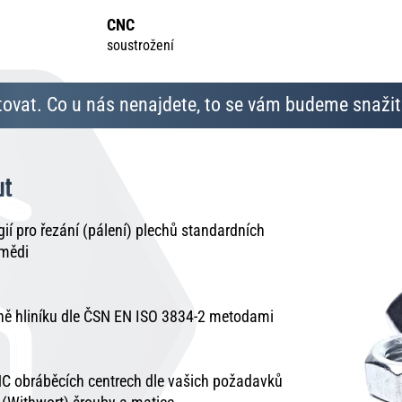
CNC
soustrožení
ovat. Co u nás nenajdete, to se vám budeme snažit 
ut
í pro řezání (pálení) plechů standardních
 mědi
tně hliníku dle ČSN EN ISO 3834-2 metodami
C obráběcích centrech dle vašich požadavků