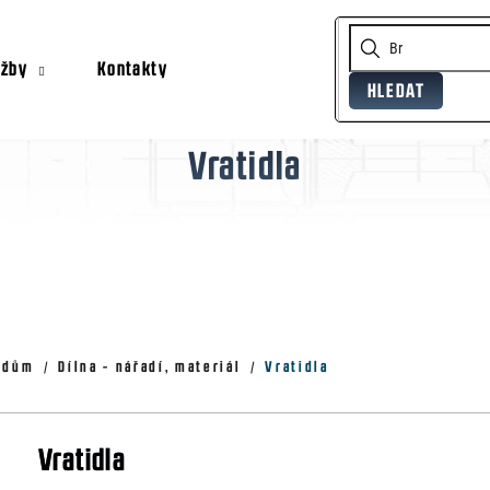
užby
Kontakty
HLEDAT
Co potřebujete najít?
Vratidla
Doporučujeme
, dům
Dílna - nářadí, materiál
Vratidla
Vratidla