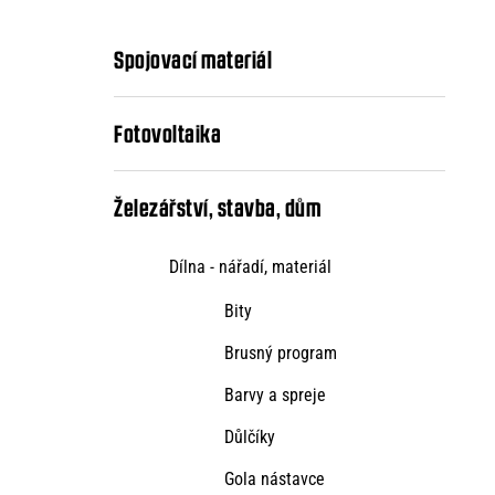
kategorie
s
t
Spojovací materiál
r
a
Fotovoltaika
n
n
Železářství, stavba, dům
í
Dílna - nářadí, materiál
p
Bity
a
Brusný program
n
Barvy a spreje
e
l
Důlčíky
Gola nástavce