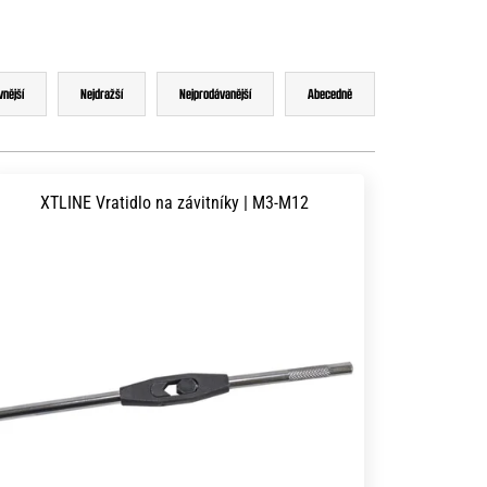
vnější
Nejdražší
Nejprodávanější
Abecedně
XTLINE Vratidlo na závitníky | M3-M12