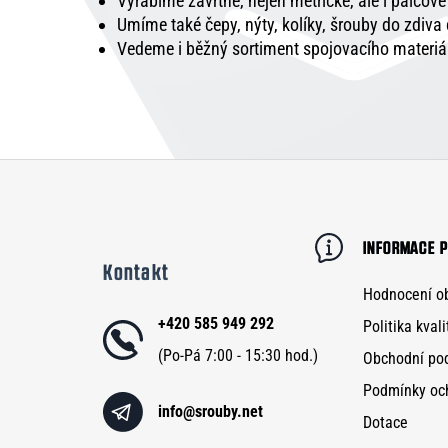
Vyrábíme závrtné, nejen metrické, ale i palcov
Umíme také čepy, nýty, kolíky, šrouby do zdiva
Vedeme i běžný sortiment spojovacího materiá
Z
á
p
INFORMACE P
Kontakt
a
Hodnocení o
t
+420 585 949 292
Politika kvali
í
Obchodní po
Podmínky oc
info
@
srouby.net
Dotace