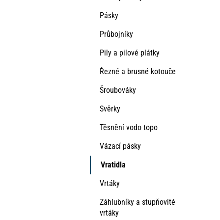
Pásky
Průbojníky
Pily a pilové plátky
Řezné a brusné kotouče
Šroubováky
Svěrky
Těsnění vodo topo
Vázací pásky
Vratidla
Vrtáky
Záhlubníky a stupňovité
vrtáky