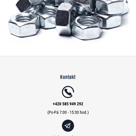
Z
á
Kontakt
p
a
t
í
+420 585 949 292