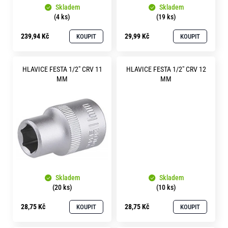
o
Skladem
Skladem
d
r
(4 ks)
(19 ks)
u
u
239,94 Kč
29,99 Kč
KOUPIT
KOUPIT
č
k
u
t
j
HLAVICE FESTA 1/2" CRV 11
HLAVICE FESTA 1/2" CRV 12
ů
e
MM
MM
m
e
Skladem
Skladem
(20 ks)
(10 ks)
28,75 Kč
28,75 Kč
KOUPIT
KOUPIT