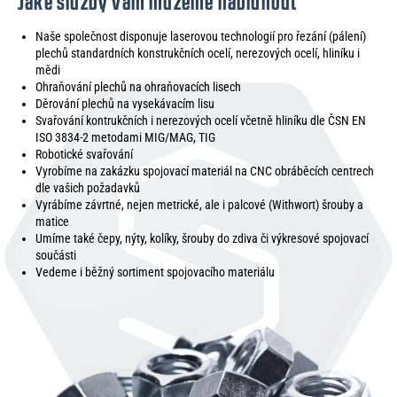
Jaké služby vám můžeme nabídnout
Naše společnost disponuje laserovou technologií pro řezání (pálení)
plechů standardních konstrukčních ocelí, nerezových ocelí, hliníku i
mědi
Ohraňování plechů na ohraňovacích lisech
Děrování plechů na vysekávacím lisu
Svařování kontrukčních i nerezových ocelí včetně hliníku dle ČSN EN
ISO 3834-2 metodami MIG/MAG, TIG
Robotické svařování
Vyrobíme na zakázku spojovací materiál na CNC obráběcích centrech
dle vašich požadavků
Vyrábíme závrtné, nejen metrické, ale i palcové (Withwort) šrouby a
matice
Umíme také čepy, nýty, kolíky, šrouby do zdiva či výkresové spojovací
součásti
Vedeme i běžný sortiment spojovacího materiálu