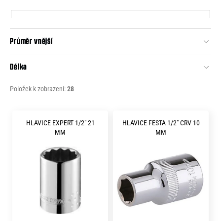
p
e
r
n
o
a
Průměr vnější
d
j
u
Délka
í
k
t
t
Položek k zobrazení:
28
?
ů
V
HLAVICE EXPERT 1/2" 21
HLAVICE FESTA 1/2" CRV 10
ý
MM
MM
p
HLEDAT
i
s
p
D
r
o
p
o