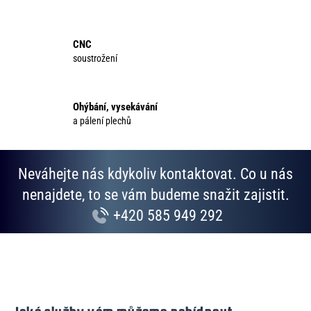
í
n
p
í
r
CNC
v
soustrožení
k
y
v
Ohýbání, vysekávání
ý
a pálení plechů
p
i
s
Neváhejte nás kdykoliv kontaktovat. Co u nás
u
nenajdete, to se vám budeme snažit zajistit.
+420 585 949 292