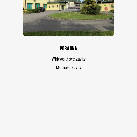
PORADNA
Whitworthové závity
Metrické závity