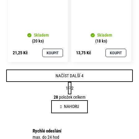
Skladem
Skladem
(20 ks)
(18 ks)
21,25 Kč
13,75 Kč
KOUPIT
KOUPIT
NAČÍST DALŠÍ 4
S
1
2
t
O
28
položek celkem
r
v
á
NAHORU
l
n
á
k
d
o
a
v
Rychlé odeslání
c
á
max. do 24 hod