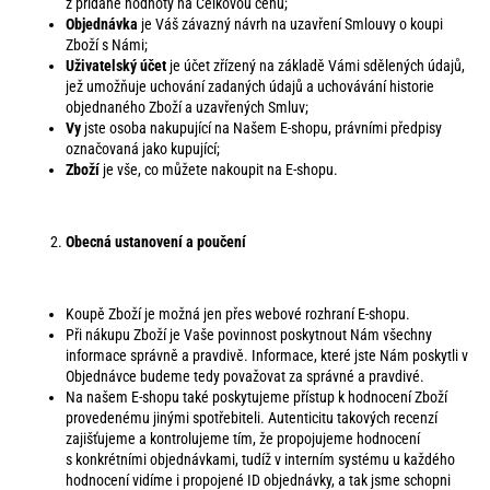
z přidané hodnoty na Celkovou cenu;
o
Objednávka
je Váš závazný návrh na uzavření Smlouvy o koupi
r
Zboží s Námi;
u
Uživatelský účet
je účet zřízený na základě Vámi sdělených údajů,
č
jež umožňuje uchování zadaných údajů a uchovávání historie
u
objednaného Zboží a uzavřených Smluv;
Vy
jste osoba nakupující na Našem E-shopu, právními předpisy
j
označovaná jako kupující;
e
Zboží
je vše, co můžete nakoupit na E-shopu.
m
e
Obecná ustanovení a poučení
Koupě Zboží je možná jen přes webové rozhraní E-shopu.
Při nákupu Zboží je Vaše povinnost poskytnout Nám všechny
informace správně a pravdivě. Informace, které jste Nám poskytli v
Objednávce budeme tedy považovat za správné a pravdivé.
Na našem E-shopu také poskytujeme přístup k hodnocení Zboží
provedenému jinými spotřebiteli. Autenticitu takových recenzí
zajišťujeme a kontrolujeme tím, že propojujeme hodnocení
s konkrétními objednávkami, tudíž v interním systému u každého
hodnocení vidíme i propojené ID objednávky, a tak jsme schopni