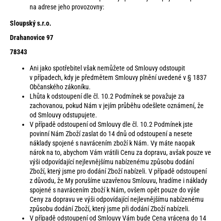
na adrese jeho provozovny:
Sloupský s.r.o.
Drahanovice 97
78343
Ani jako spotřebitel však nemůžete od Smlouvy odstoupit
v případech, kdy je předmětem Smlouvy plnění uvedené v § 1837
Občanského zákoníku.
Lhůta k odstoupení dle čl. 10.2 Podmínek se považuje za
zachovanou, pokud Nám v jejím průběhu odešlete oznámení, že
od Smlouvy odstupujete.
V případě odstoupení od Smlouvy dle čl. 10.2 Podmínek jste
povinní Nám Zboží zaslat do 14 dnů od odstoupení a nesete
náklady spojené s navrácením zboží k Nám. Vy máte naopak
nárok na to, abychom Vám vrátili Cenu za dopravu, avšak pouze ve
výši odpovídající nejlevnějšímu nabízenému způsobu dodání
Zboží, který jsme pro dodání Zboží nabízeli. V případě odstoupení
z důvodu, že My porušíme uzavřenou Smlouvu, hradíme i náklady
spojené s navrácením zboží k Nám, ovšem opět pouze do výše
Ceny za dopravu ve výši odpovídající nejlevnějšímu nabízenému
způsobu dodání Zboží, který jsme při dodání Zboží nabízeli.
V případě odstoupení od Smlouvy Vám bude Cena vrácena do 14