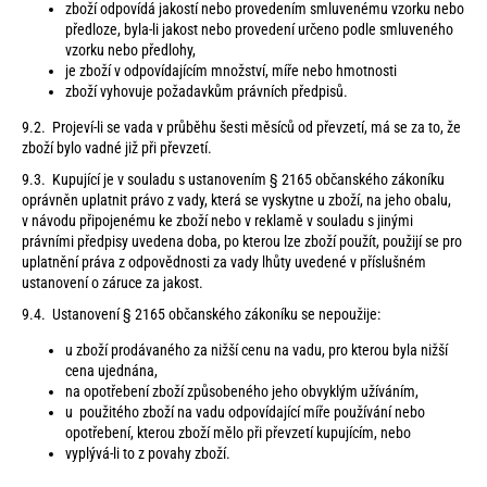
zboží odpovídá jakostí nebo provedením smluvenému vzorku nebo
předloze, byla-li jakost nebo provedení určeno podle smluveného
vzorku nebo předlohy,
je zboží v odpovídajícím množství, míře nebo hmotnosti
zboží vyhovuje požadavkům právních předpisů.
9.2. Projeví-li se vada v průběhu šesti měsíců od převzetí, má se za to, že
zboží bylo vadné již při převzetí.
9.3. Kupující je v souladu s ustanovením § 2165 občanského zákoníku
oprávněn uplatnit právo z vady, která se vyskytne u zboží, na jeho obalu,
v návodu připojenému ke zboží nebo v reklamě v souladu s jinými
právními předpisy uvedena doba, po kterou lze zboží použít, použijí se pro
uplatnění práva z odpovědnosti za vady lhůty uvedené v příslušném
ustanovení o záruce za jakost.
9.4. Ustanovení § 2165 občanského zákoníku se nepoužije:
u zboží prodávaného za nižší cenu na vadu, pro kterou byla nižší
cena ujednána,
na opotřebení zboží způsobeného jeho obvyklým užíváním,
u použitého zboží na vadu odpovídající míře používání nebo
opotřebení, kterou zboží mělo při převzetí kupujícím, nebo
vyplývá-li to z povahy zboží.