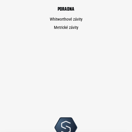
PORADNA
Whitworthové závity
Metrické závity