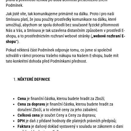
e
Podmínek.
Jak jistě víte, tak komunikujeme primárně na dálku. Proto i pro naši
n
Smlouvu platí, že jsou použity prostředky komunikace na dálku, které
a
umožňují, abychom se spolu dohodli bez současné fyzické přítomnosti
Nás a Vás, a Smlouva je tak uzavřena distančním způsobem v prostředí E-
j
shopu, a to prostřednictvím rozhraní webové stránky („
webové rozhraní E-
í
shopu
“).
t
Pokud některá část Podmínek odporuje tomu, co jsme si společně
schválili v rámci procesu Vašeho nákupu na Našem E-shopu, bude mít
?
tato konkrétní dohoda před Podmínkami přednost.
NĚKTERÉ DEFINICE
HLEDAT
Cena
je finanční částka, kterou budete hradit za Zboží;
Cena za dopravu
je finanční částka, kterou budete hradit za
doručení Zboží, a to včetně ceny za jeho zabalení;
D
Celková cena
je součet Ceny a Ceny za dopravu;
o
DPH
je daň z přidané hodnoty dle platných právních předpisů;
Faktura
je daňový doklad vystavený v souladu se zákonem o dani
p