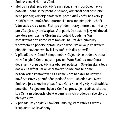
Smlouvy mezi Námi a Vámi.
Mohou nastat i případy, kdy Vám nebudeme moci Objednávku
potvrdit. Jedná se zejména o situace, kdy Zboží není dostupné
nebo případy, kdy objednáte větší počet kusů Zboží, než kolik je
z naší strany umožněno. Informaci o maximálním počtu Zboží
Vám však vždy v rámci E-shopu předem poskytneme a neměla by
pro Vás být tedy překvapivá. V případě, že nastane jakýkoli důvod,
pro který nemůžeme Objednávku potvrdit, budeme Vás
kontaktovat a zašleme Vám nabídku na uzavření Smlouvy
v pozměněné podobě oproti Objednávce. Smlouva je v takovém
případě uzavřena ve chvíli, kdy Naši nabídku potvrdíte.
V případě, že v rámci E-shopu nebo v Objednávce bude uvedena
zjevně chybná Cena, nejsme povinni Vám Zboží za tuto Cenu
dodat ani v případě, kdy jste obdrželi potvrzení Objednávky, a tedy
došlo k uzavření Smlouvy. V takové situaci Vás budeme
bezodkladně kontaktovat a zašleme Vám nabídku na uzavření
nové Smlouvy v pozměněné podobě oproti Objednávce. Nová
Smlouva je v takovém případě uzavřena ve chvíli, kdy Naši nabídku
potvrdíte. Za zjevnou chybu v Ceně se považuje například situace,
kdy Cena neodpovídá obvyklé ceně u jiných prodejců nebo chybí či
přebývá cifra.
V případě, kdy dojde k uzavření Smlouvy, Vám vzniká závazek
k zaplacení Celkové ceny.