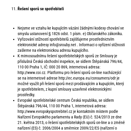
Řešení sporů se spotřebiteli
Nejsme ve vztahu ke kupujícím vázáni žádnými kodexy chování ve
smyslu ustanovení § 1826 odst. 1 písm. e) Občanského zákoníku.
Vyřizování stížností spotřebitelů zajišťujeme prostřednictvím
elektronické adresy
info@srouby.net
. Informaci o vyřízení stížnosti
zašleme na elektronickou adresu kupujícího.
K mimosoudnímu řešení spotřebitelských sporů ze Smlouvy je
příslušná Česká obchodní inspekce, se sídlem Štěpánská 796/44,
110 00 Praha 1, IČ: 000 20 869, internetová adresa:
http://www.coi.cz
. Platformu pro řešení sporů on-line nacházející
se na internetové adrese
http://ec.europa.eu/consumers/odr
je
možné využít při řešení sporů mezi prodávajícím a kupujícím, který
je spotřebitelem, z kupní smlouvy uzavřené elektronickými
prostředky.
Evropské spotřebitelské centrum Česká republika, se sídlem
Štěpánská 796/44, 110 00 Praha 1, internetová adresa:
http://www.evropskyspotrebitel.cz
je kontaktním místem podle
Nařízení Evropského parlamentu a Rady (EU) č. 524/2013 ze dne
21. května 2013, o řešení spotřebitelských sporů on-line a o změně
nařízení (ES) č. 2006/2004 a směrnice 2009/22/ES (nařízení o