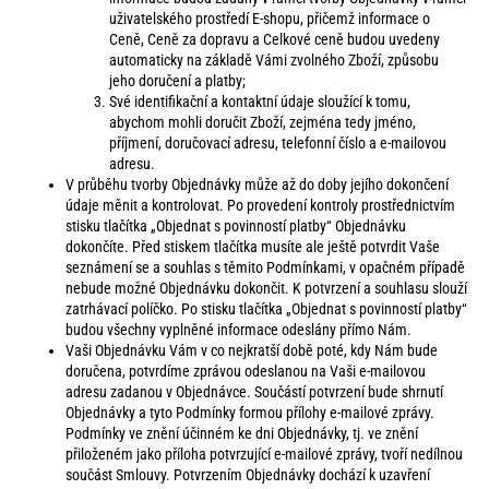
uživatelského prostředí E-shopu, přičemž informace o
Ceně, Ceně za dopravu a Celkové ceně budou uvedeny
automaticky na základě Vámi zvolného Zboží, způsobu
jeho doručení a platby;
Své identifikační a kontaktní údaje sloužící k tomu,
abychom mohli doručit Zboží, zejména tedy jméno,
příjmení, doručovací adresu, telefonní číslo a e-mailovou
adresu.
V průběhu tvorby Objednávky může až do doby jejího dokončení
údaje měnit a kontrolovat. Po provedení kontroly prostřednictvím
stisku tlačítka „Objednat s povinností platby“ Objednávku
dokončíte. Před stiskem tlačítka musíte ale ještě potvrdit Vaše
seznámení se a souhlas s těmito Podmínkami, v opačném případě
nebude možné Objednávku dokončit. K potvrzení a souhlasu slouží
zatrhávací políčko. Po stisku tlačítka „Objednat s povinností platby“
budou všechny vyplněné informace odeslány přímo Nám.
Vaši Objednávku Vám v co nejkratší době poté, kdy Nám bude
doručena, potvrdíme zprávou odeslanou na Vaši e-mailovou
adresu zadanou v Objednávce. Součástí potvrzení bude shrnutí
Objednávky a tyto Podmínky formou přílohy e-mailové zprávy.
Podmínky ve znění účinném ke dni Objednávky, tj. ve znění
přiloženém jako příloha potvrzující e-mailové zprávy, tvoří nedílnou
součást Smlouvy. Potvrzením Objednávky dochází k uzavření