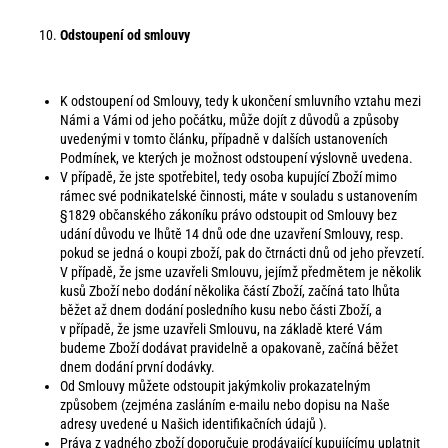
Odstoupení od smlouvy
K odstoupení od Smlouvy, tedy k ukončení smluvního vztahu mezi
Námi a Vámi od jeho počátku, může dojít z důvodů a způsoby
uvedenými v tomto článku, případně v dalších ustanoveních
Podmínek, ve kterých je možnost odstoupení výslovně uvedena.
V případě, že jste spotřebitel, tedy osoba kupující Zboží mimo
rámec své podnikatelské činnosti, máte v souladu s ustanovením
§1829 občanského zákoníku právo odstoupit od Smlouvy bez
udání důvodu ve lhůtě 14 dnů ode dne uzavření Smlouvy, resp.
pokud se jedná o koupi zboží, pak do čtrnácti dnů od jeho převzetí.
V případě, že jsme uzavřeli Smlouvu, jejímž předmětem je několik
kusů Zboží nebo dodání několika částí Zboží, začíná tato lhůta
běžet až dnem dodání posledního kusu nebo části Zboží, a
v případě, že jsme uzavřeli Smlouvu, na základě které Vám
budeme Zboží dodávat pravidelně a opakovaně, začíná běžet
dnem dodání první dodávky.
Od Smlouvy můžete odstoupit jakýmkoliv prokazatelným
způsobem (zejména zasláním e-mailu nebo dopisu na Naše
adresy uvedené u Našich identifikačních údajů ).
Práva z vadného zboží doporučuje prodávající kupujícímu uplatnit