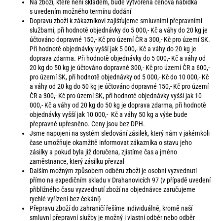
Na zboží, které není skladem, bude vytvořena cenová nabídka
s uvedením možného termínu dodání
Dopravu zboží k zákazníkovi zajišťujeme smluvními přepravními
službami, při hodnotě objednávky do 5 000,- Kč a váhy do 20 kg je
účtováno dopravné 150,- Kč pro území ČR a 300,- Kč pro území SK.
Při hodnotě objednávky vyšší jak 5 000,- Kč a váhy do 20 kg je
doprava zdarma. Při hodnotě objednávky do 5 000,- Kč a váhy od
20 kg do 50 kg je účtováno dopravné 300,- Kč pro území ČR a 600,-
pro území SK, při hodnotě objednávky od 5 000,- Kč do 10 000,- Kč
a váhy od 20 kg do 50 kg je účtováno dopravné 150,- Kč pro území
ČR a 300,- Kč pro území SK, při hodnotě objednávky vyšší jak 10
000,- Kč a váhy od 20 kg do 50 kg je doprava zdarma, při hodnotě
objednávky vyšší jak 10 000,- Kč a váhy 50 kg a výše bude
přepravné upřesněno. Ceny jsou bez DPH.
Jsme napojeni na systém sledování zásilek, který nám v jakémkoli
čase umožňuje okamžitě informovat zákazníka o stavu jeho
zásilky a pokud byla již doručena, zjistíme čas a jméno
zaměstnance, který zásilku převzal
Dalším možným způsobem odběru zboží je osobní vyzvednutí
přímo na expedičním skladu v Drahanovicích 97 (v případě uvedení
přibližného času vyzvednutí zboží na objednávce zaručujeme
rychlé vyřízení bez čekání)
Přepravu zboží do zahraničí řešíme individuálně, kromě naší
smluvní přepravní služby je možný i vlastní odběr nebo odběr