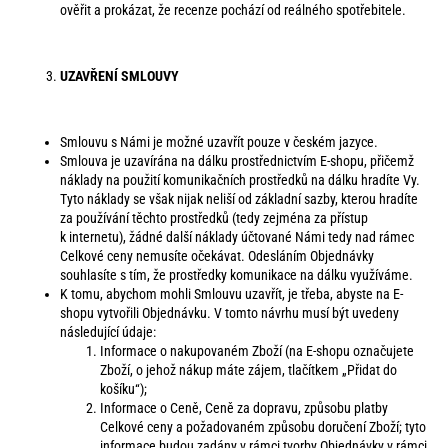
ověřit a prokázat, že recenze pochází od reálného spotřebitele.
UZAVŘENÍ SMLOUVY
Smlouvu s Námi je možné uzavřít pouze v českém jazyce.
Smlouva je uzavírána na dálku prostřednictvím E-shopu, přičemž
náklady na použití komunikačních prostředků na dálku hradíte Vy.
Tyto náklady se však nijak neliší od základní sazby, kterou hradíte
za používání těchto prostředků (tedy zejména za přístup
k internetu), žádné další náklady účtované Námi tedy nad rámec
Celkové ceny nemusíte očekávat. Odesláním Objednávky
souhlasíte s tím, že prostředky komunikace na dálku využíváme.
K tomu, abychom mohli Smlouvu uzavřít, je třeba, abyste na E-
shopu vytvořili Objednávku. V tomto návrhu musí být uvedeny
následující údaje:
Informace o nakupovaném Zboží (na E-shopu označujete
Zboží, o jehož nákup máte zájem, tlačítkem „Přidat do
košíku“);
Informace o Ceně, Ceně za dopravu, způsobu platby
Celkové ceny a požadovaném způsobu doručení Zboží; tyto
informace budou zadány v rámci tvorby Objednávky v rámci