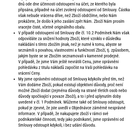
dnů ode dne účinnosti odstoupení na účet, ze kterého byla
připsána, případně na účet zvolený odstoupení od Smlouvy. Částka
však nebude vrácena dříve, než Zboží obdržíme, nebo Nám
prokážete, že došlo k jeho zaslání zpět Nám. Zboží Nám prosím
vracejte čisté, včetně originálního obalu.
V případě odstoupení od Smlouvy dle čl. 10.2 Podmínek Nám však
odpovídáte za snížení hodnoty Zboží, které vzniklo v důsledku
nakládání s tímto zbožím jinak, než je nutné k tomu, abyste se
seznámili s povahou, vlastnostmi a funkčností Zboží, tj. způsobem,
jakým byste se se Zbožím seznamovali v kamenné prodejně.
V případě, že jsme Vám ještě nevrátili Cenu, jsme oprávněni
pohledávku z titulu nákladů započíst na Vaši pohledávku na
vrácení Ceny.
My jsme oprávněni odstoupit od Smlouvy kdykoliv před tím, než
Vám dodáme Zboží, pokud existují objektivní důvody, proč není
možné Zboží dodat (zejména důvody na straně třetích osob nebo
důvody spočívající v povaze Zboží), a to i před uplynutím doby
uvedené v čl. 1 Podmínek. Můžeme také od Smlouvy odstoupit,
pokud je zjevné, že jste uvedli v Objednávce záměrně nesprávné
informace. V případě, že nakupujete zboží v rámci své
podnikatelské činnosti, tedy jako podnikatel, jsme oprávněni od
Smlouvy odstoupit kdykoli, i bez udání důvodu.