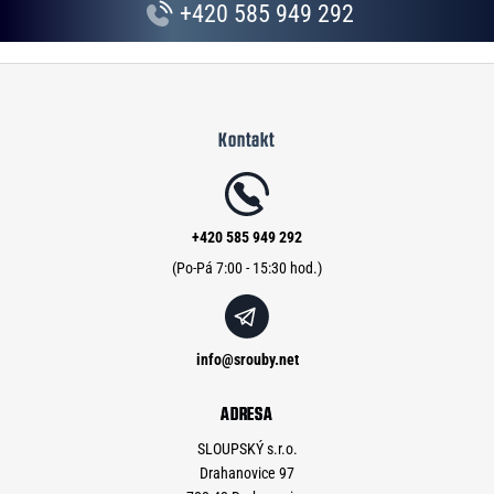
+420 585 949 292
Z
á
Kontakt
p
a
t
í
+420 585 949 292
info
@
srouby.net
ADRESA
SLOUPSKÝ s.r.o.
Drahanovice 97