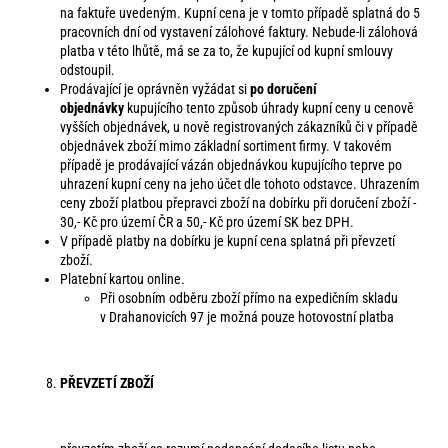
na faktuře uvedeným. Kupní cena je v tomto případě splatná do 5
pracovních dní od vystavení zálohové faktury. Nebude-li zálohová
platba v této lhůtě, má se za to, že kupující od kupní smlouvy
odstoupil.
Prodávající je oprávněn vyžádat si
po doručení
objednávky
kupujícího tento způsob úhrady kupní ceny u cenově
vyšších objednávek, u nově registrovaných zákazníků či v případě
objednávek zboží mimo základní sortiment firmy. V takovém
případě je prodávající vázán objednávkou kupujícího teprve po
uhrazení kupní ceny na jeho účet dle tohoto odstavce. Uhrazením
ceny zboží platbou přepravci zboží na dobírku při doručení zboží -
30,- Kč pro území ČR a 50,- Kč pro území SK bez DPH.
V případě platby na dobírku je kupní cena splatná při převzetí
zboží.
Platební kartou online.
Při osobním odběru zboží přímo na expedičním skladu
v Drahanovicích 97 je možná pouze hotovostní platba
PŘEVZETÍ ZBOŽÍ