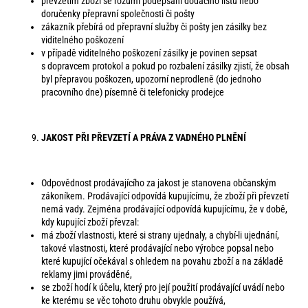
převzetím zboží se rozumí podepsání dodacího listu nebo
doručenky přepravní společnosti či pošty
zákazník přebírá od přepravní služby či pošty jen zásilky bez
viditelného poškození
v případě viditelného poškození zásilky je povinen sepsat
s dopravcem protokol a pokud po rozbalení zásilky zjistí, že obsah
byl přepravou poškozen, upozorní neprodleně (do jednoho
pracovního dne) písemně či telefonicky prodejce
JAKOST PŘI PŘEVZETÍ A PRÁVA Z VADNÉHO PLNĚNÍ
Odpovědnost prodávajícího za jakost je stanovena občanským
zákoníkem. Prodávající odpovídá kupujícímu, že zboží při převzetí
nemá vady. Zejména prodávající odpovídá kupujícímu, že v době,
kdy kupující zboží převzal:
má zboží vlastnosti, které si strany ujednaly, a chybí-li ujednání,
takové vlastnosti, které prodávající nebo výrobce popsal nebo
které kupující očekával s ohledem na povahu zboží a na základě
reklamy jimi prováděné,
se zboží hodí k účelu, který pro její použití prodávající uvádí nebo
ke kterému se věc tohoto druhu obvykle používá,