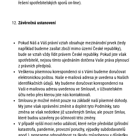
řešení spotřebitelských sporů on-line).
Závěrečná ustanovení
Pokud Náš a Váš právní vztah obsahuje mezinárodní prvek (tedy
například budeme zasílat zboží mimo území České republiky),
bude se vztah vždy řídit právem České republiky. Pokud jste však
spotřebitelé, nejsou tímto ujednáním dotčena Vaše práva plynoucí
z právních předpisů.
Veškerou písemnou korespondenci si s Vámi budeme doručovat
elektronickou poštou. Naše e-mailová adresa je uvedena u Našich
identifikačních údajů. My budeme doručovat korespondenci na
Vaši e-mailovou adresu uvedenou ve Smlouvě, v Uživatelském
účtu nebo přes kterou jste nás kontaktovali.
Smlouvu je možné měnit pouze na základě naší písemné dohody.
My jsme však oprávněni změnit a doplnit tyto Podmínky, tato
změna se však nedotkne již uzavřených Smluv, ale pouze Smluv,
které budou uzavřeny po účinnosti této změny.
V případě vyšší moci nebo událostí, které nelze předvídat (přírodní
katastrofa, pandemie, provozní poruchy, výpadky subdodavatelů
apod.), neneseme odpovědnost za škodu způsobenou v důsledku