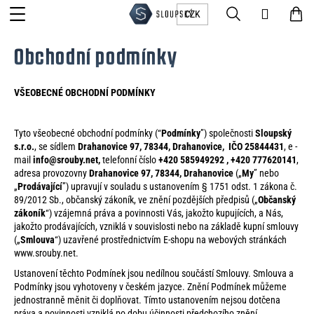
K
Přejít
Menu
Hledat
Ná
Přihláše
CZK
na
o
obsah
Zpět
Zpět
koš
š
Obchodní podmínky
Obchod
í
C
k
VŠEOBECNÉ OBCHODNÍ PODMÍNKY
o
Spojovací
Služby
materiál
p
Fotovoltaika
Tyto všeobecné obchodní podmínky (“
Podmínky
”) společnosti
Sloupský
o
Svařování
Kontakty
s.r.o.
, se sídlem
Drahanovice 97,
78344, Drahanovice,
IČO 25844431
, e -
Železářství,
t
mail
info@srouby.net,
telefonní číslo
+420 585949292 , +420 777620141
,
Vysekávání
stavba,
adresa provozovny
Drahanovice 97,
78344, Drahanovice
(„
My
” nebo
plechů
ř
dům
„
Prodávající
”) upravují v souladu s ustanovením § 1751 odst. 1 zákona č.
Měna
89/2012 Sb., občanský zákoník, ve znění pozdějších předpisů („
Občanský
e
Ohýbání
(CZK)
AKCE
zákoník
plechů
“) vzájemná práva a povinnosti Vás, jakožto kupujících, a Nás,
-
b
jakožto prodávajících, vzniklá v souvislosti nebo na základě kupní smlouvy
VÝPRODEJ
Pálení
-
(„
Smlouva
“) uzavřené prostřednictvím E-shopu na webových stránkách
u
CZK
Přihlášení
plechů
SLEVY
www.srouby.net.
laserem
j
EUR
Ustanovení těchto Podmínek jsou nedílnou součástí Smlouvy. Smlouva a
e
CNC
Podmínky jsou vyhotoveny v českém jazyce. Znění Podmínek můžeme
Soustružení
jednostranně měnit či doplňovat. Tímto ustanovením nejsou dotčena
t
práva a povinnosti vzniklá po dobu účinnosti předchozího znění