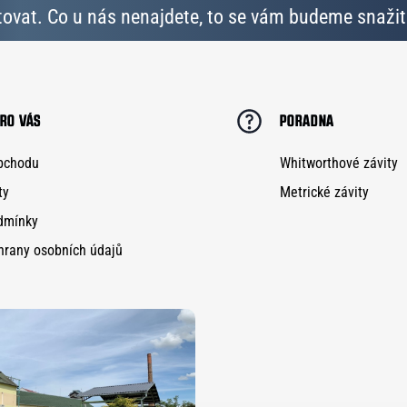
ovat. Co u nás nenajdete, to se vám budeme snažit 
RO VÁS
PORADNA
bchodu
Whitworthové závity
ty
Metrické závity
dmínky
hrany osobních údajů