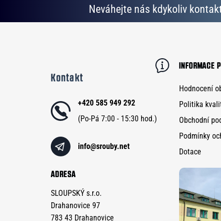
Neváhejte nás kdykoliv kontakt
Z
á
p
a
INFORMACE P
Kontakt
t
Hodnocení o
í
+420 585 949 292
Politika kvali
Obchodní po
Podmínky oc
info
@
srouby.net
Dotace
ADRESA
SLOUPSKÝ s.r.o.
Drahanovice 97
783 43 Drahanovice