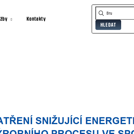
užby
Kontakty
HLEDAT
Co potřebujete najít?
Doporučujeme