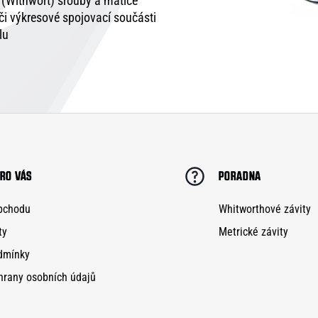
é (Withwort) šrouby a matice
 či výkresové spojovací součásti
lu
RO VÁS
PORADNA
bchodu
Whitworthové závity
ty
Metrické závity
dmínky
hrany osobních údajů