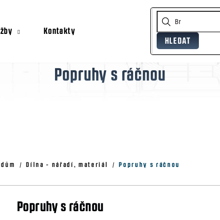
užby
Kontakty
HLEDAT
Co potřebujete najít?
Popruhy s ráčnou
Doporučujeme
, dům
Dílna - nářadí, materiál
Popruhy s ráčnou
Popruhy s ráčnou