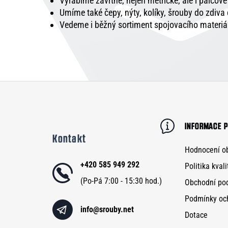
Vyrábíme závrtné, nejen metrické, ale i palcov
Umíme také čepy, nýty, kolíky, šrouby do zdiva
Vedeme i běžný sortiment spojovacího materiá
Z
á
p
INFORMACE P
Kontakt
a
Hodnocení o
t
+420 585 949 292
Politika kvali
í
Obchodní po
Podmínky oc
info
@
srouby.net
Dotace