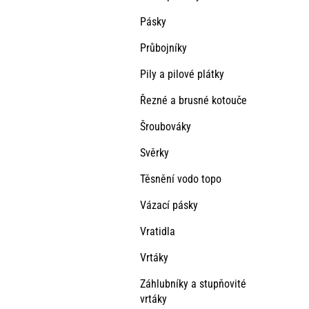
Pásky
Průbojníky
Pily a pilové plátky
Řezné a brusné kotouče
Šroubováky
Svěrky
Těsnění vodo topo
Vázací pásky
Vratidla
Vrtáky
Záhlubníky a stupňovité
vrtáky