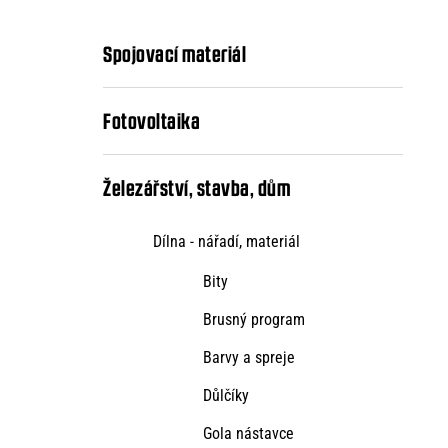
kategorie
s
t
Spojovací materiál
r
a
Fotovoltaika
n
n
Železářství, stavba, dům
í
Dílna - nářadí, materiál
p
Bity
a
Brusný program
n
Barvy a spreje
e
l
Důlčíky
Gola nástavce