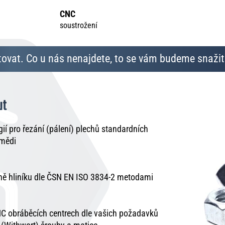
CNC
soustrožení
ovat. Co u nás nenajdete, to se vám budeme snažit 
ut
í pro řezání (pálení) plechů standardních
 mědi
tně hliníku dle ČSN EN ISO 3834-2 metodami
C obráběcích centrech dle vašich požadavků