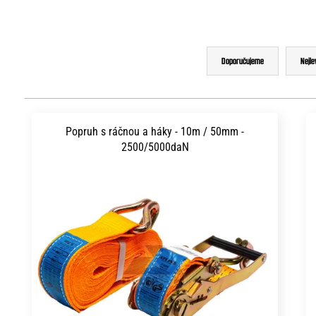
Ř
Doporučujeme
Nejle
a
z
V
e
ý
Popruh s ráčnou a háky - 10m / 50mm -
n
2500/5000daN
p
í
i
p
s
r
p
o
r
d
o
u
d