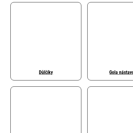
Důlčíky
Gola nástav