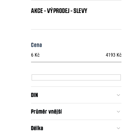
AKCE - VÝPRODEJ - SLEVY
Cena
6
Kč
4193
Kč
DIN
Průměr vnější
Délka