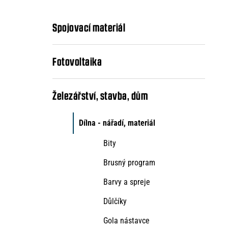
kategorie
s
t
Spojovací materiál
r
a
Fotovoltaika
n
n
Železářství, stavba, dům
í
Dílna - nářadí, materiál
p
Bity
a
Brusný program
n
Barvy a spreje
e
l
Důlčíky
Gola nástavce