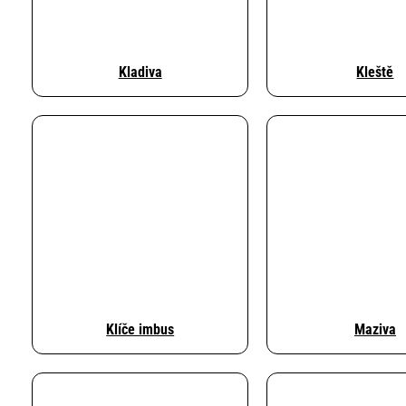
Kladiva
Kleště
Klíče imbus
Maziva