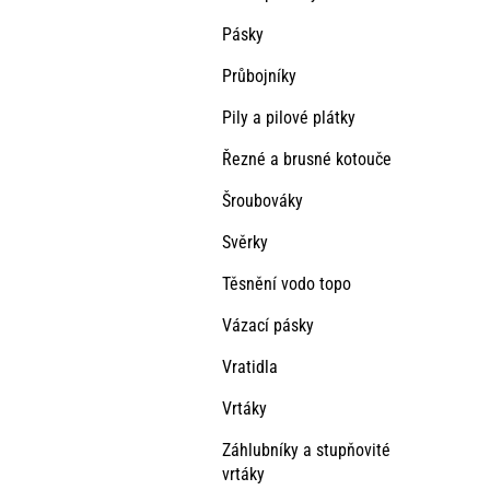
Pásky
Průbojníky
Pily a pilové plátky
Řezné a brusné kotouče
Šroubováky
Svěrky
Těsnění vodo topo
Vázací pásky
Vratidla
Vrtáky
Záhlubníky a stupňovité
vrtáky