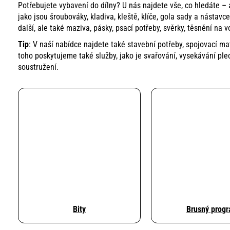
Potřebujete vybavení do dílny? U nás najdete vše, co hledáte – a
jako jsou
šroubováky
,
kladiva
,
kleště
,
klíče
,
gola sady
a
nástavce
další, ale také
maziva
,
pásky
,
psací potřeby
,
svěrky
,
těsnění na v
Tip
: V naší nabídce najdete také
stavební potřeby
,
spojovací mat
toho poskytujeme také služby, jako je
svařování
,
vysekávání ple
soustružení
.
Bity
Brusný prog