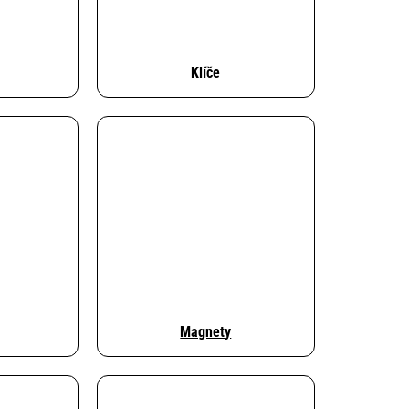
Klíče
Magnety