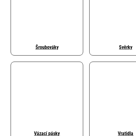
Šroubováky
Svěrky
Vázací pásky
Vratidla