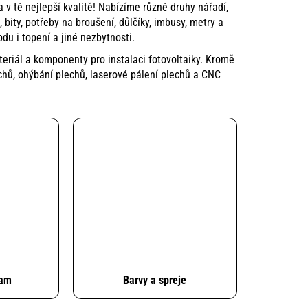
 v té nejlepší kvalitě! Nabízíme různé druhy nářadí,
,
bity
,
potřeby na broušení
,
důlčíky
,
imbusy
,
metry
a
odu i topení
a jiné nezbytnosti.
eriál
a
komponenty pro instalaci fotovoltaiky
. Kromě
chů
,
ohýbání plechů
,
laserové pálení plechů
a
CNC
ram
Barvy a spreje