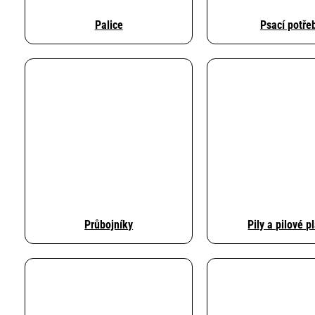
Palice
Psací potře
Průbojníky
Pily a pilové p