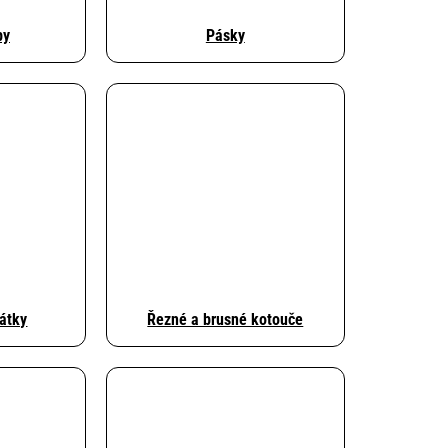
by
Pásky
látky
Řezné a brusné kotouče