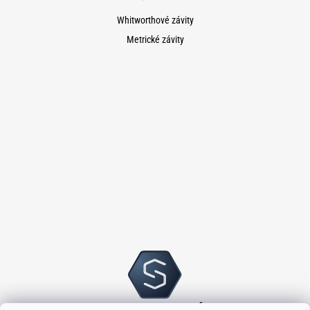
Whitworthové závity
Metrické závity