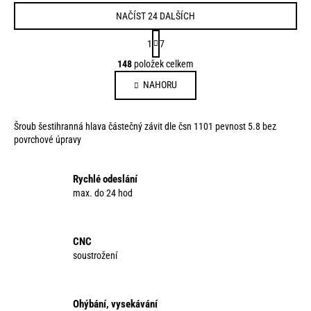
NAČÍST 24 DALŠÍCH
S
1
7
t
O
148
položek celkem
r
v
á
NAHORU
l
n
á
k
d
o
Šroub šestihranná hlava částečný závit dle čsn 1101 pevnost 5.8 bez
a
v
povrchové úpravy
c
á
í
n
p
Rychlé odeslání
í
max. do 24 hod
r
v
k
y
CNC
v
soustrožení
ý
p
i
Ohýbání, vysekávání