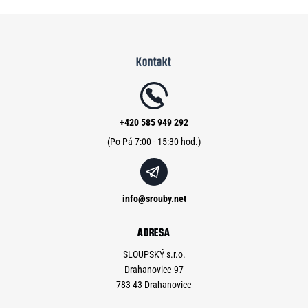
Z
á
Kontakt
p
a
t
í
+420 585 949 292
info
@
srouby.net
ADRESA
SLOUPSKÝ s.r.o.
Drahanovice 97
783 43 Drahanovice