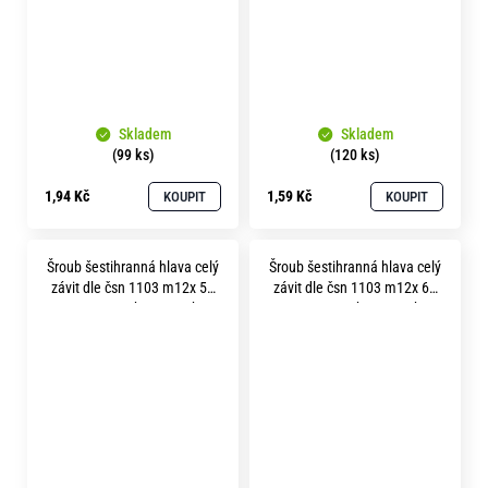
Skladem
Skladem
(99 ks)
(120 ks)
1,94 Kč
1,59 Kč
KOUPIT
KOUPIT
Šroub šestihranná hlava celý
Šroub šestihranná hlava celý
závit dle čsn 1103 m12x 55
závit dle čsn 1103 m12x 60
pevnost 5.8 bez povrchu
pevnost 5.8 bez povrchu