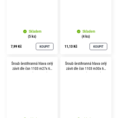
Skladem
Skladem
(5 ks)
(4 ks)
7,99 Kč
11,13 Kč
KOUPIT
KOUPIT
Šroub šestihranná hlava celý
Šroub šestihranná hlava celý
závit dle čsn 1103 m27x 60
závit dle čsn 1103 m30x 65
pevnost 5.8 bez povrchu
pevnost 5.8 bez povrchu