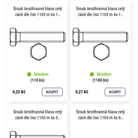
V
o
Šroub šestihranná hlava celý
Šroub šestihranná hlava celý
r
ý
závit dle čsn 1103 m 6x 10
závit dle čsn 1103 m 6x 14
u
p
pevnost 5.8 bez povrchu
pevnost 5.8 bez povrchu
č
i
u
j
s
e
p
m
e
r
o
Skladem
Skladem
d
(110 ks)
(1100 ks)
u
0,22 Kč
0,27 Kč
KOUPIT
KOUPIT
k
t
Šroub šestihranná hlava celý
Šroub šestihranná hlava celý
ů
závit dle čsn 1103 m 6x 30
závit dle čsn 1103 m 6x 60
pevnost 5.8 bez povrchu
pevnost 5.8 bez povrchu