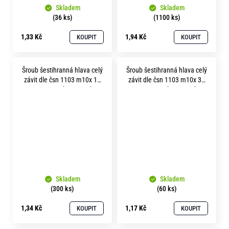
Skladem
Skladem
(36 ks)
(1100 ks)
1,33 Kč
1,94 Kč
KOUPIT
KOUPIT
Šroub šestihranná hlava celý
Šroub šestihranná hlava celý
závit dle čsn 1103 m10x 16
závit dle čsn 1103 m10x 30
pevnost 5.8 bez povrchu
pevnost 5.8 bez povrchu
Skladem
Skladem
(300 ks)
(60 ks)
1,34 Kč
1,17 Kč
KOUPIT
KOUPIT