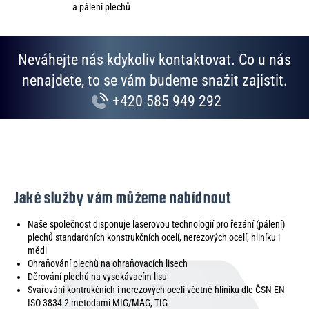
s
a pálení plechů
u
Neváhejte nás kdykoliv kontaktovat. Co u nás
nenajdete, to se vám budeme snažit zajistit.
+420 585 949 292
Jaké služby vám můžeme nabídnout
Naše společnost disponuje laserovou technologií pro řezání (pálení)
plechů standardních konstrukčních ocelí, nerezových ocelí, hliníku i
mědi
Ohraňování plechů na ohraňovacích lisech
Děrování plechů na vysekávacím lisu
Svařování kontrukčních i nerezových ocelí včetně hliníku dle ČSN EN
ISO 3834-2 metodami MIG/MAG, TIG