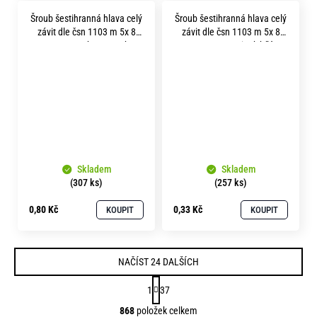
Šroub šestihranná hlava celý
Šroub šestihranná hlava celý
závit dle čsn 1103 m 5x 8
závit dle čsn 1103 m 5x 8
pevnost 8.8 bez povrchu
pevnost 8.8 zinek bílý
Skladem
Skladem
(307 ks)
(257 ks)
0,80 Kč
0,33 Kč
KOUPIT
KOUPIT
NAČÍST 24 DALŠÍCH
S
1
37
t
O
868
položek celkem
r