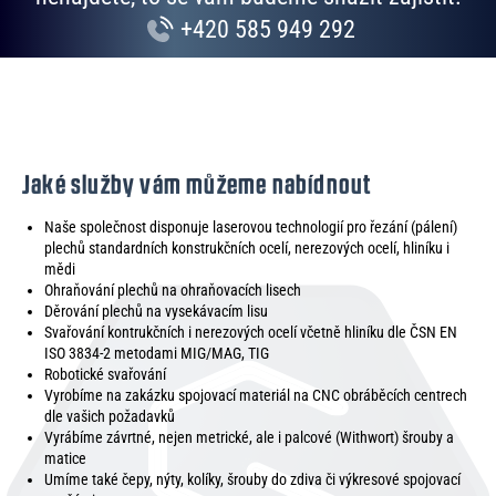
+420 585 949 292
Jaké služby vám můžeme nabídnout
Naše společnost disponuje laserovou technologií pro řezání (pálení)
plechů standardních konstrukčních ocelí, nerezových ocelí, hliníku i
mědi
Ohraňování plechů na ohraňovacích lisech
Děrování plechů na vysekávacím lisu
Svařování kontrukčních i nerezových ocelí včetně hliníku dle ČSN EN
ISO 3834-2 metodami MIG/MAG, TIG
Robotické svařování
Vyrobíme na zakázku spojovací materiál na CNC obráběcích centrech
dle vašich požadavků
Vyrábíme závrtné, nejen metrické, ale i palcové (Withwort) šrouby a
matice
Umíme také čepy, nýty, kolíky, šrouby do zdiva či výkresové spojovací