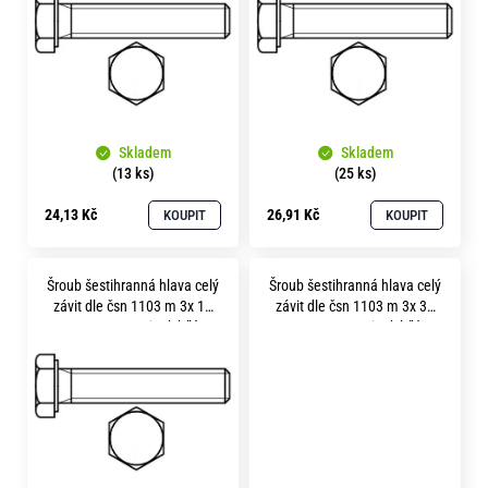
i
s
p
r
o
Skladem
Skladem
d
(13 ks)
(25 ks)
u
24,13 Kč
26,91 Kč
KOUPIT
KOUPIT
k
t
Šroub šestihranná hlava celý
Šroub šestihranná hlava celý
ů
závit dle čsn 1103 m 3x 16
závit dle čsn 1103 m 3x 30
pevnost 8.8 zinek bílý
pevnost 8.8 zinek bílý