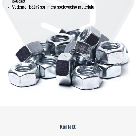
součásti
Vedeme i běžný sortiment spojovacího materiálu
Z
á
Kontakt
p