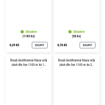
Skladem
Skladem
(1185 ks)
(58 ks)
0,29 Kč
0,76 Kč
KOUPIT
KOUPIT
Šroub šestihranná hlava celý
Šroub šestihranná hlava celý
závit dle čsn 1103 m 4x 16
závit dle čsn 1103 m 4x 20
pevnost 8.8 zinek bílý
pevnost 12.9 bez povrchu