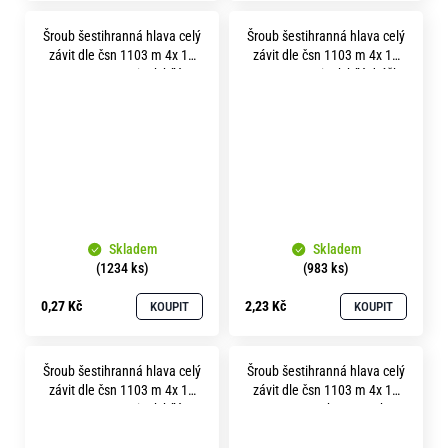
Šroub šestihranná hlava celý
Šroub šestihranná hlava celý
závit dle čsn 1103 m 4x 10
závit dle čsn 1103 m 4x 10
pevnost 8.8 zinek bílý
pevnost 8.8 zinek bílý drážka
Skladem
Skladem
(1234 ks)
(983 ks)
0,27 Kč
2,23 Kč
KOUPIT
KOUPIT
Šroub šestihranná hlava celý
Šroub šestihranná hlava celý
závit dle čsn 1103 m 4x 12
závit dle čsn 1103 m 4x 16
pevnost 8.8 zinek bílý
pevnost 8.8 bez povrchu