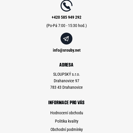
a
t
í
+420 585 949 292
info
@
srouby.net
ADRESA
SLOUPSKÝ s.r.o.
Drahanovice 97
783 43 Drahanovice
INFORMACE PRO VÁS
Hodnocení obchodu
Politika kvality
Obchodní podmínky