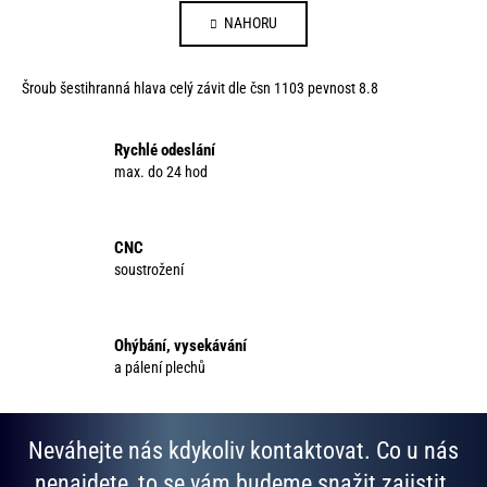
v
á
NAHORU
l
n
á
k
d
o
Šroub šestihranná hlava celý závit dle čsn 1103 pevnost 8.8
a
v
c
á
í
Rychlé odeslání
n
p
max. do 24 hod
í
r
v
k
CNC
y
soustrožení
v
ý
p
Ohýbání, vysekávání
i
a pálení plechů
s
u
Neváhejte nás kdykoliv kontaktovat. Co u nás
nenajdete, to se vám budeme snažit zajistit.