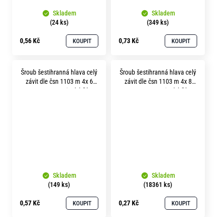
Skladem
Skladem
(24 ks)
(349 ks)
0,56 Kč
0,73 Kč
KOUPIT
KOUPIT
Šroub šestihranná hlava celý
Šroub šestihranná hlava celý
závit dle čsn 1103 m 4x 6
závit dle čsn 1103 m 4x 8
pevnost 8.8 zinek bílý
pevnost 8.8 zinek bílý
Skladem
Skladem
(149 ks)
(18361 ks)
0,57 Kč
0,27 Kč
KOUPIT
KOUPIT