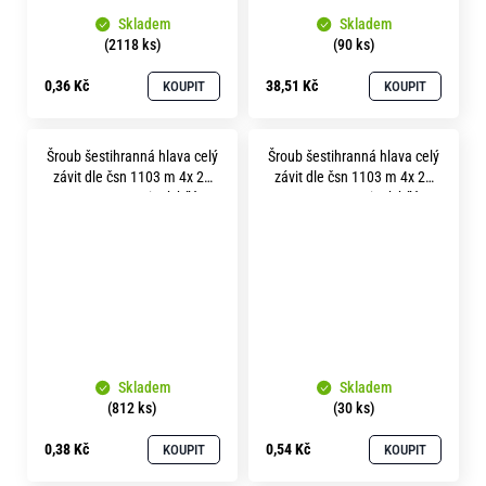
Skladem
Skladem
(2118 ks)
(90 ks)
0,36 Kč
38,51 Kč
KOUPIT
KOUPIT
Šroub šestihranná hlava celý
Šroub šestihranná hlava celý
závit dle čsn 1103 m 4x 20
závit dle čsn 1103 m 4x 22
pevnost 8.8 zinek bílý
pevnost 8.8 zinek bílý
Skladem
Skladem
(812 ks)
(30 ks)
0,38 Kč
0,54 Kč
KOUPIT
KOUPIT