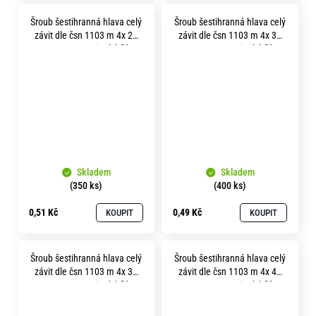
Šroub šestihranná hlava celý
Šroub šestihranná hlava celý
závit dle čsn 1103 m 4x 25
závit dle čsn 1103 m 4x 30
pevnost 8.8 zinek bílý
pevnost 8.8 zinek bílý
Skladem
Skladem
(350 ks)
(400 ks)
0,51 Kč
0,49 Kč
KOUPIT
KOUPIT
Šroub šestihranná hlava celý
Šroub šestihranná hlava celý
závit dle čsn 1103 m 4x 35
závit dle čsn 1103 m 4x 40
pevnost 8.8 zinek bílý
pevnost 8.8 zinek bílý