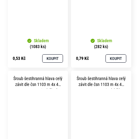
Skladem
Skladem
(1083 ks)
(282 ks)
0,53 Kč
0,79 Kč
KOUPIT
KOUPIT
Šroub šestihranná hlava celý
Šroub šestihranná hlava celý
závit dle čsn 1103 m 4x 40
závit dle čsn 1103 m 4x 45
pevnost 8.8 zinek žlutý
pevnost 8.8 zinek bílý