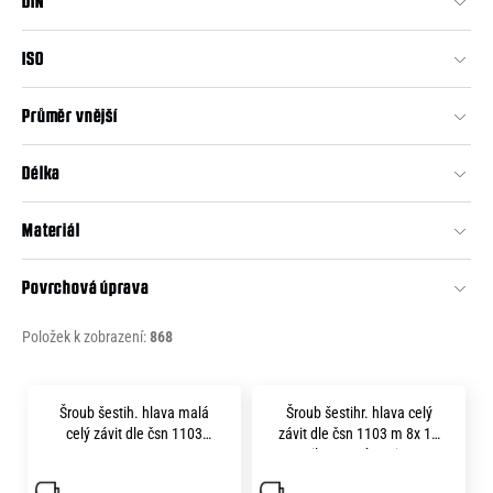
DIN
d
u
ISO
k
t
Průměr vnější
ů
Délka
Materiál
Povrchová úprava
Položek k zobrazení:
868
V
Šroub šestih. hlava malá
Šroub šestihr. hlava celý
ý
celý závit dle čsn 1103
závit dle čsn 1103 m 8x 16
p
m12x100 pevnost 8.8 zn SW
8.8 silnovrstvá pasivace s
17 mm
lakem