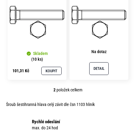
p
o
i
r
u
s
č
p
u
r
j
e
o
m
Na dotaz
d
Skladem
e
(10 ks)
u
DETAIL
101,31 Kč
KOUPIT
k
t
ů
2
položek celkem
O
v
Šroub šestihranná hlava celý závit dle čsn 1103 hliník
l
á
d
Rychlé odeslání
a
max. do 24 hod
c