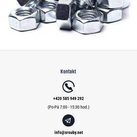
Z
á
Kontakt
p
a
t
í
+420 585 949 292
info
@
srouby.net