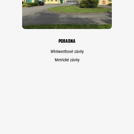
PORADNA
Whitworthové závity
Metrické závity