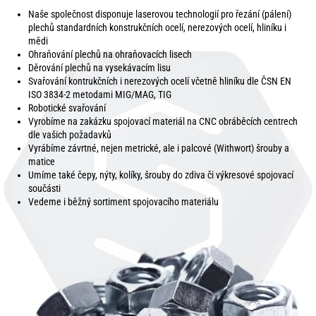
Naše společnost disponuje laserovou technologií pro řezání (pálení)
plechů standardních konstrukčních ocelí, nerezových ocelí, hliníku i
mědi
Ohraňování plechů na ohraňovacích lisech
Děrování plechů na vysekávacím lisu
Svařování kontrukčních i nerezových ocelí včetně hliníku dle ČSN EN
ISO 3834-2 metodami MIG/MAG, TIG
Robotické svařování
Vyrobíme na zakázku spojovací materiál na CNC obráběcích centrech
dle vašich požadavků
Vyrábíme závrtné, nejen metrické, ale i palcové (Withwort) šrouby a
matice
Umíme také čepy, nýty, kolíky, šrouby do zdiva či výkresové spojovací
součásti
Vedeme i běžný sortiment spojovacího materiálu