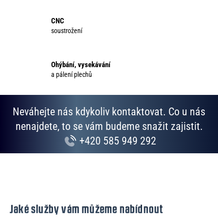
í
p
CNC
r
soustrožení
v
k
y
Ohýbání, vysekávání
v
a pálení plechů
ý
p
i
Neváhejte nás kdykoliv kontaktovat. Co u nás
s
u
nenajdete, to se vám budeme snažit zajistit.
+420 585 949 292
Jaké služby vám můžeme nabídnout