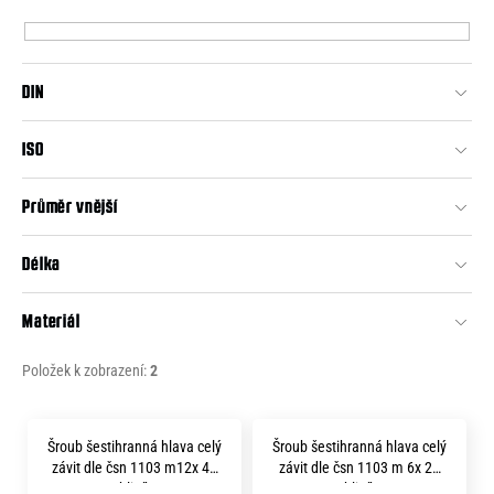
p
e
r
n
o
a
DIN
d
j
u
ISO
í
k
t
t
Průměr vnější
?
ů
Délka
Materiál
HLEDAT
Položek k zobrazení:
2
V
D
Šroub šestihranná hlava celý
Šroub šestihranná hlava celý
o
ý
závit dle čsn 1103 m12x 40
závit dle čsn 1103 m 6x 20
p
hliník
hliník