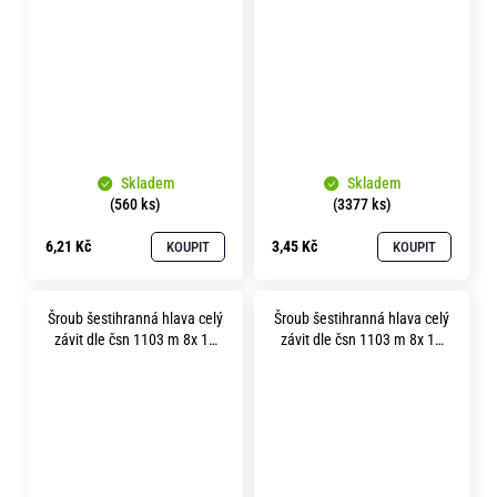
Skladem
Skladem
(560 ks)
(3377 ks)
6,21 Kč
3,45 Kč
KOUPIT
KOUPIT
Šroub šestihranná hlava celý
Šroub šestihranná hlava celý
závit dle čsn 1103 m 8x 12
závit dle čsn 1103 m 8x 16
mosaz
mosaz