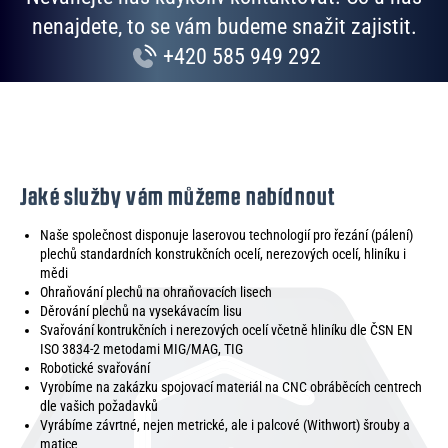
nenajdete, to se vám budeme snažit zajistit.
+420 585 949 292
Jaké služby vám můžeme nabídnout
Naše společnost disponuje laserovou technologií pro řezání (pálení)
plechů standardních konstrukčních ocelí, nerezových ocelí, hliníku i
mědi
Ohraňování plechů na ohraňovacích lisech
Děrování plechů na vysekávacím lisu
Svařování kontrukčních i nerezových ocelí včetně hliníku dle ČSN EN
ISO 3834-2 metodami MIG/MAG, TIG
Robotické svařování
Vyrobíme na zakázku spojovací materiál na CNC obráběcích centrech
dle vašich požadavků
Vyrábíme závrtné, nejen metrické, ale i palcové (Withwort) šrouby a
matice