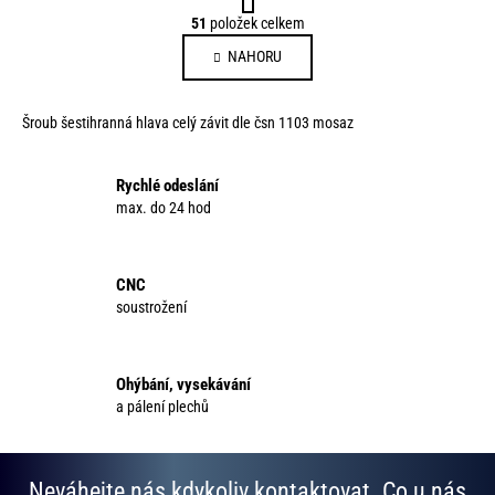
t
O
51
položek celkem
r
v
á
NAHORU
l
n
á
k
d
o
Šroub šestihranná hlava celý závit dle čsn 1103 mosaz
a
v
c
á
í
Rychlé odeslání
n
p
max. do 24 hod
í
r
v
k
CNC
y
soustrožení
v
ý
p
Ohýbání, vysekávání
i
a pálení plechů
s
u
Neváhejte nás kdykoliv kontaktovat. Co u nás