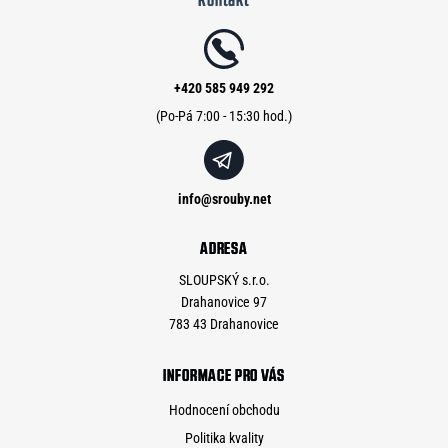
p
a
t
í
+420 585 949 292
info
@
srouby.net
ADRESA
SLOUPSKÝ s.r.o.
Drahanovice 97
783 43 Drahanovice
INFORMACE PRO VÁS
Hodnocení obchodu
Politika kvality