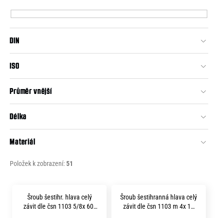
p
e
r
n
o
a
DIN
d
j
u
ISO
í
k
t
t
Průměr vnější
?
ů
Délka
Materiál
HLEDAT
Položek k zobrazení:
51
V
D
Šroub šestihr. hlava celý
Šroub šestihranná hlava celý
o
ý
závit dle čsn 1103 5/8x 60"
závit dle čsn 1103 m 4x 10
p
W mosaz
mosaz