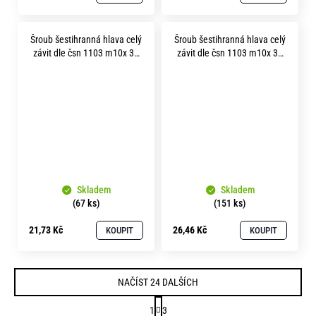
Šroub šestihranná hlava celý
Šroub šestihranná hlava celý
závit dle čsn 1103 m10x 30
závit dle čsn 1103 m10x 35
mosaz
mosaz
Skladem
Skladem
(67 ks)
(151 ks)
21,73 Kč
26,46 Kč
KOUPIT
KOUPIT
NAČÍST 24 DALŠÍCH
S
1
3