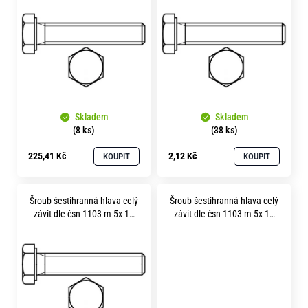
p
o
i
r
u
s
č
p
u
r
j
e
o
m
Skladem
Skladem
d
e
(8 ks)
(38 ks)
u
225,41 Kč
2,12 Kč
KOUPIT
KOUPIT
k
t
Šroub šestihranná hlava celý
Šroub šestihranná hlava celý
ů
závit dle čsn 1103 m 5x 10
závit dle čsn 1103 m 5x 16
mosaz
mosaz