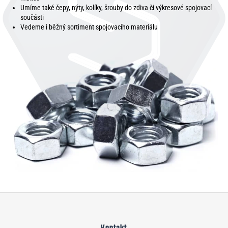
Umíme také čepy, nýty, kolíky, šrouby do zdiva či výkresové spojovací
součásti
Vedeme i běžný sortiment spojovacího materiálu
Z
á
Kontakt