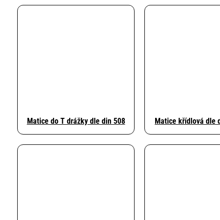
Matice do T drážky dle din 508
Matice křídlová dle 