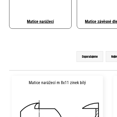
Matice narážecí
Matice závěsné dl
Ř
Doporučujeme
Nejle
a
z
V
e
ý
Matice narážecí m 8x11 zinek bílý
n
p
í
i
p
s
r