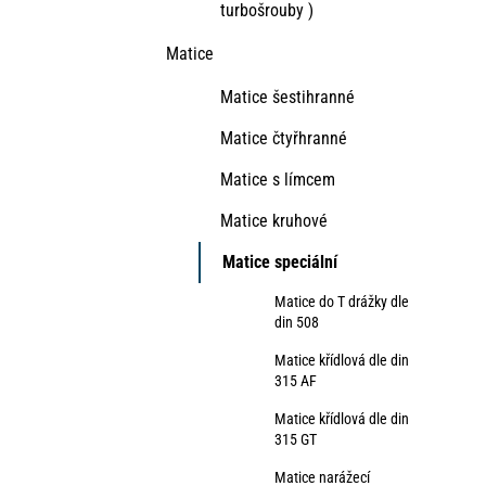
turbošrouby )
Matice
Matice šestihranné
Matice čtyřhranné
Matice s límcem
Matice kruhové
Matice speciální
Matice do T drážky dle
din 508
Matice křídlová dle din
315 AF
Matice křídlová dle din
315 GT
Matice narážecí