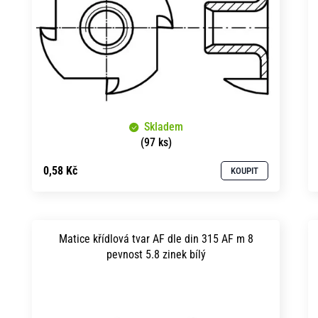
p
o
r
d
o
u
d
k
u
t
Skladem
k
ů
(97 ks)
t
0,58 Kč
KOUPIT
ů
Matice křídlová tvar AF dle din 315 AF m 8
pevnost 5.8 zinek bílý