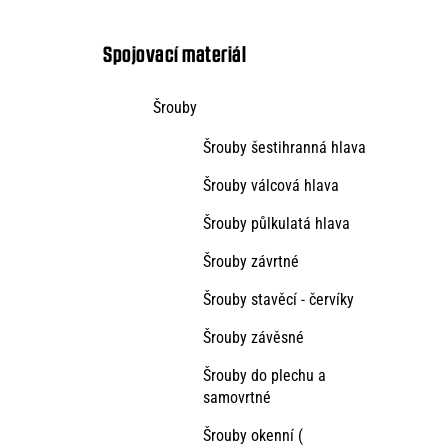
kategorie
s
t
Spojovací materiál
r
Šrouby
a
Šrouby šestihranná hlava
n
n
Šrouby válcová hlava
í
Šrouby půlkulatá hlava
p
Šrouby závrtné
a
Šrouby stavěcí - červíky
n
Šrouby závěsné
e
Šrouby do plechu a
l
samovrtné
Šrouby okenní (