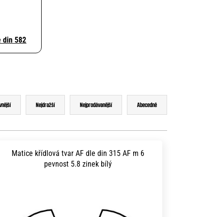
e din 582
vnější
Nejdražší
Nejprodávanější
Abecedně
Matice křídlová tvar AF dle din 315 AF m 6
pevnost 5.8 zinek bílý