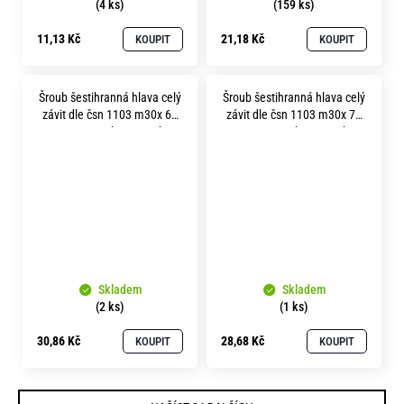
(4 ks)
(159 ks)
11,13 Kč
21,18 Kč
KOUPIT
KOUPIT
Šroub šestihranná hlava celý
Šroub šestihranná hlava celý
závit dle čsn 1103 m30x 65
závit dle čsn 1103 m30x 70
pevnost 5.8 bez povrchu
pevnost 5.8 bez povrchu
Skladem
Skladem
(2 ks)
(1 ks)
30,86 Kč
28,68 Kč
KOUPIT
KOUPIT