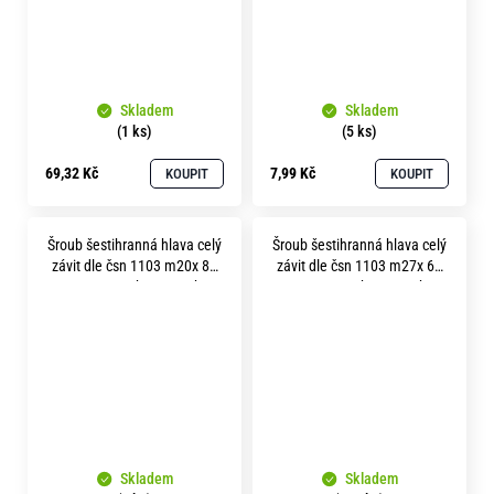
Skladem
Skladem
(1 ks)
(5 ks)
69,32 Kč
7,99 Kč
KOUPIT
KOUPIT
Šroub šestihranná hlava celý
Šroub šestihranná hlava celý
závit dle čsn 1103 m20x 80
závit dle čsn 1103 m27x 60
pevnost 5.8 bez povrchu
pevnost 5.8 bez povrchu
Skladem
Skladem