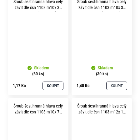
Šroub šestihranná hlava celý
Šroub šestihranná hlava celý
závit dle čsn 1103 m10x 30
závit dle čsn 1103 m10x 35
pevnost 5.8 bez povrchu
pevnost 5.8 bez povrchu
Skladem
Skladem
(60 ks)
(30 ks)
1,17 Kč
1,40 Kč
KOUPIT
KOUPIT
Šroub šestihranná hlava celý
Šroub šestihranná hlava celý
závit dle čsn 1103 m10x 70
závit dle čsn 1103 m12x 16
pevnost 5.8 bez povrchu
pevnost 5.8 bez povrchu