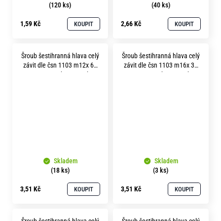
(120 ks)
(40 ks)
1,59 Kč
2,66 Kč
KOUPIT
KOUPIT
Šroub šestihranná hlava celý
Šroub šestihranná hlava celý
závit dle čsn 1103 m12x 60
závit dle čsn 1103 m16x 30
pevnost 5.8 bez povrchu
pevnost 5.8 bez povrchu
Skladem
Skladem
(18 ks)
(3 ks)
3,51 Kč
3,51 Kč
KOUPIT
KOUPIT
Šroub šestihranná hlava celý
Šroub šestihranná hlava celý