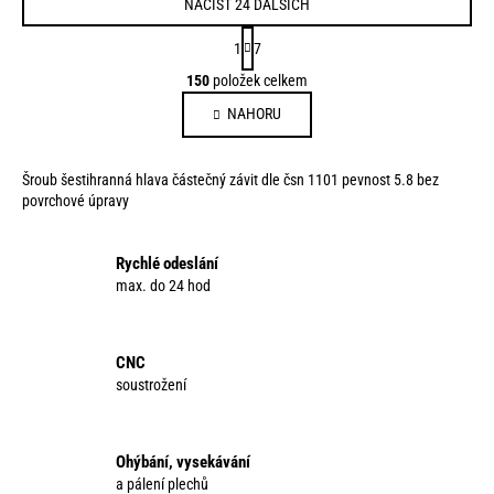
NAČÍST 24 DALŠÍCH
S
1
7
t
O
150
položek celkem
r
v
á
NAHORU
l
n
á
k
d
o
Šroub šestihranná hlava částečný závit dle čsn 1101 pevnost 5.8 bez
a
v
povrchové úpravy
c
á
í
n
p
Rychlé odeslání
í
max. do 24 hod
r
v
k
y
CNC
v
soustrožení
ý
p
i
Ohýbání, vysekávání
s
a pálení plechů