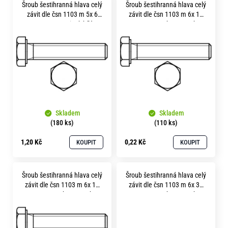
o
Šroub šestihranná hlava celý
Šroub šestihranná hlava celý
ý
závit dle čsn 1103 m 5x 6
závit dle čsn 1103 m 6x 10
r
p
pevnost 8.8 zinek bílý
pevnost 5.8 bez povrchu
u
č
i
u
s
j
p
e
m
r
e
o
Skladem
Skladem
d
(180 ks)
(110 ks)
u
1,20 Kč
0,22 Kč
KOUPIT
KOUPIT
k
t
Šroub šestihranná hlava celý
Šroub šestihranná hlava celý
ů
závit dle čsn 1103 m 6x 14
závit dle čsn 1103 m 6x 30
pevnost 5.8 bez povrchu
pevnost 5.8 bez povrchu