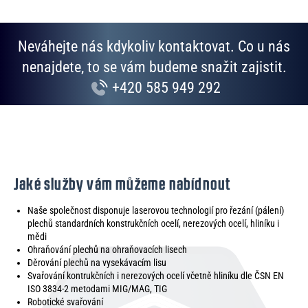
u
Neváhejte nás kdykoliv kontaktovat. Co u nás
nenajdete, to se vám budeme snažit zajistit.
+420 585 949 292
Jaké služby vám můžeme nabídnout
Naše společnost disponuje laserovou technologií pro řezání (pálení)
plechů standardních konstrukčních ocelí, nerezových ocelí, hliníku i
mědi
Ohraňování plechů na ohraňovacích lisech
Děrování plechů na vysekávacím lisu
Svařování kontrukčních i nerezových ocelí včetně hliníku dle ČSN EN
ISO 3834-2 metodami MIG/MAG, TIG
Robotické svařování