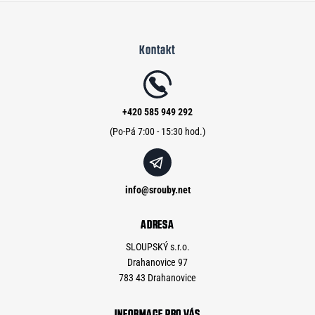
Z
á
Kontakt
p
a
t
í
+420 585 949 292
info
@
srouby.net
ADRESA
SLOUPSKÝ s.r.o.
Drahanovice 97
783 43 Drahanovice
INFORMACE PRO VÁS