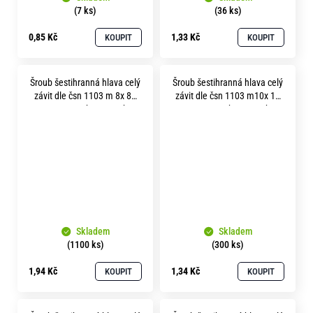
(7 ks)
(36 ks)
0,85 Kč
1,33 Kč
KOUPIT
KOUPIT
Šroub šestihranná hlava celý
Šroub šestihranná hlava celý
závit dle čsn 1103 m 8x 80
závit dle čsn 1103 m10x 16
pevnost 5.8 bez povrchu
pevnost 5.8 bez povrchu
Skladem
Skladem
(1100 ks)
(300 ks)
1,94 Kč
1,34 Kč
KOUPIT
KOUPIT