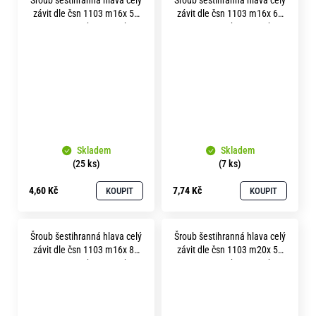
závit dle čsn 1103 m16x 50
závit dle čsn 1103 m16x 65
pevnost 5.8 bez povrchu
pevnost 5.8 bez povrchu
Skladem
Skladem
(25 ks)
(7 ks)
4,60 Kč
7,74 Kč
KOUPIT
KOUPIT
Šroub šestihranná hlava celý
Šroub šestihranná hlava celý
závit dle čsn 1103 m16x 85
závit dle čsn 1103 m20x 50
pevnost 5.6 bez povrchu
pevnost 5.8 bez povrchu