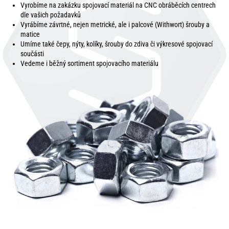
Vyrobíme na zakázku spojovací materiál na CNC obráběcích centrech
dle vašich požadavků
Vyrábíme závrtné, nejen metrické, ale i palcové (Withwort) šrouby a
matice
Umíme také čepy, nýty, kolíky, šrouby do zdiva či výkresové spojovací
součásti
Vedeme i běžný sortiment spojovacího materiálu