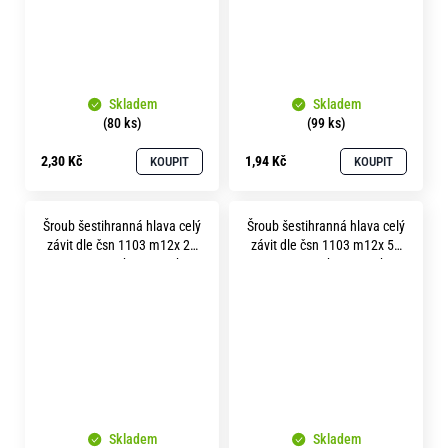
Skladem
Skladem
(80 ks)
(99 ks)
2,30 Kč
1,94 Kč
KOUPIT
KOUPIT
Šroub šestihranná hlava celý
Šroub šestihranná hlava celý
závit dle čsn 1103 m12x 20
závit dle čsn 1103 m12x 55
pevnost 5.8 bez povrchu
pevnost 5.8 bez povrchu
Skladem
Skladem