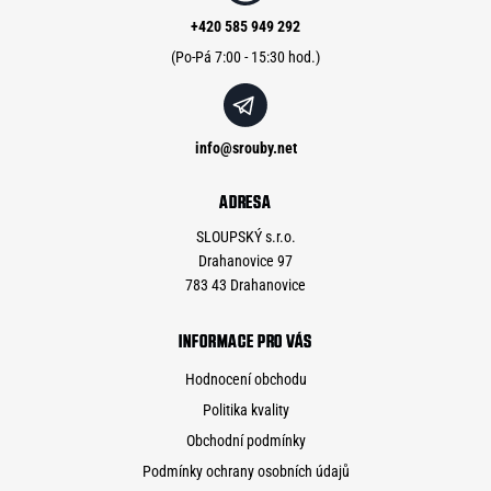
t
í
+420 585 949 292
info
@
srouby.net
ADRESA
SLOUPSKÝ s.r.o.
Drahanovice 97
783 43 Drahanovice
INFORMACE PRO VÁS
Hodnocení obchodu
Politika kvality
Obchodní podmínky
Podmínky ochrany osobních údajů