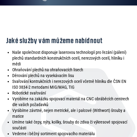
Jaké služby vám můžeme nabídnout
Naše společnost disponuje laserovou technologií pro řezání (pálení)
plechů standardních konstrukčních ocelí, nerezových ocelí, hliníku i
mědi
Ohraňování plechů na ohraňovacích lisech
Děrování plechů na vysekávacím lisu
Svařování kontrukčních i nerezových ocelí včetně hliníku dle ČSN EN
ISO 3834-2 metodami MIG/MAG, TIG
Robotické svařování
Vyrobíme na zakázku spojovací materiál na CNC obráběcích centrech
dle vašich požadavků
Vyrábíme závrtné, nejen metrické, ale i palcové (Withwort) šrouby a
matice
Umíme také čepy, nýty, kolíky, šrouby do zdiva či výkresové spojovací
součásti
Vedeme i běžný sortiment spojovacího materiálu