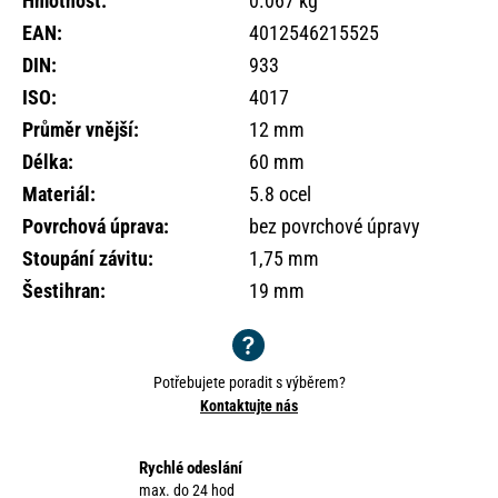
Hmotnost
:
0.067 kg
o
EAN
:
4012546215525
r
u
DIN
:
933
č
ISO
:
4017
u
Průměr vnější
:
12 mm
j
e
Délka
:
60 mm
m
Materiál
:
5.8 ocel
e
Povrchová úprava
:
bez povrchové úpravy
Stoupání závitu
:
1,75 mm
Šestihran
:
19 mm
Potřebujete poradit s výběrem?
Kontaktujte nás
Rychlé odeslání
max. do 24 hod