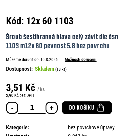
e
n
Kód:
12x 60 1103
a
j
Šroub šestihranná hlava celý závit dle čsn
í
1103 m12x 60 pevnost 5.8 bez povrchu
t
Můžeme doručit do:
10.8.2026
Možnosti doručení
?
Skladem
(18 ks)
3,51 Kč
/ ks
HLEDAT
2,90 Kč bez DPH
Měrná
DO KOŠÍKU
cena:
D
o
Kategorie
:
bez povrchové úpravy
p