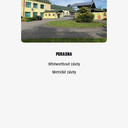
PORADNA
Whitworthové závity
Metrické závity