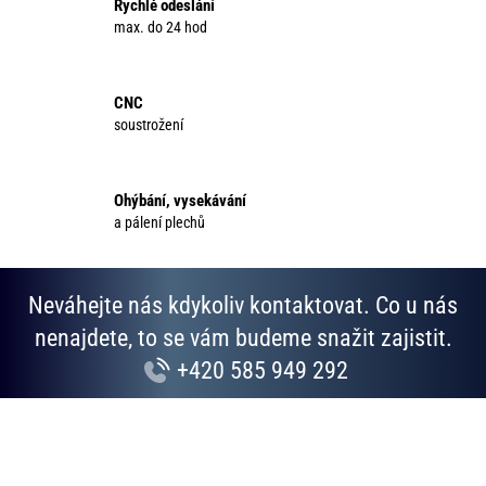
Rychlé odeslání
a
max. do 24 hod
c
í
p
CNC
r
soustrožení
v
k
y
Ohýbání, vysekávání
v
a pálení plechů
ý
p
i
Neváhejte nás kdykoliv kontaktovat. Co u nás
s
u
nenajdete, to se vám budeme snažit zajistit.
+420 585 949 292