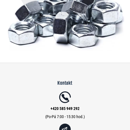
Z
á
Kontakt
p
a
t
í
+420 585 949 292