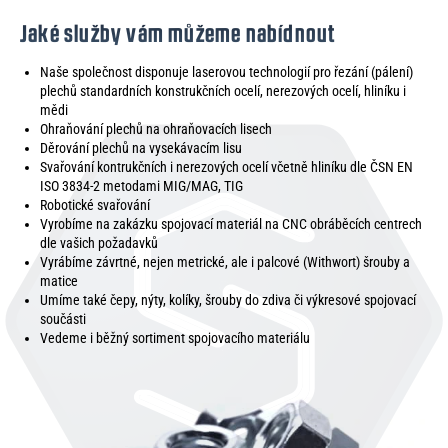
Jaké služby vám můžeme nabídnout
Naše společnost disponuje laserovou technologií pro řezání (pálení)
plechů standardních konstrukčních ocelí, nerezových ocelí, hliníku i
mědi
Ohraňování plechů na ohraňovacích lisech
Děrování plechů na vysekávacím lisu
Svařování kontrukčních i nerezových ocelí včetně hliníku dle ČSN EN
ISO 3834-2 metodami MIG/MAG, TIG
Robotické svařování
Vyrobíme na zakázku spojovací materiál na CNC obráběcích centrech
dle vašich požadavků
Vyrábíme závrtné, nejen metrické, ale i palcové (Withwort) šrouby a
matice
Umíme také čepy, nýty, kolíky, šrouby do zdiva či výkresové spojovací
součásti
Vedeme i běžný sortiment spojovacího materiálu