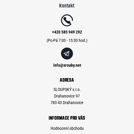
Kontakt
p
a
t
í
+420 585 949 292
info
@
srouby.net
ADRESA
SLOUPSKÝ s.r.o.
Drahanovice 97
783 43 Drahanovice
INFORMACE PRO VÁS
Hodnocení obchodu