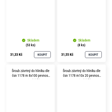
Skladem
Skladem
(53 ks)
(8 ks)
31,33 Kč
31,55 Kč
KOUPIT
KOUPIT
Šroub závrtný do hliníku dle
Šroub závrtný do hliníku dle
čsn 1178 m 8x100 pevnost
čsn 1178 m10x 20 pevnost
8.8 zinek bílý
8.8 zinek bílý