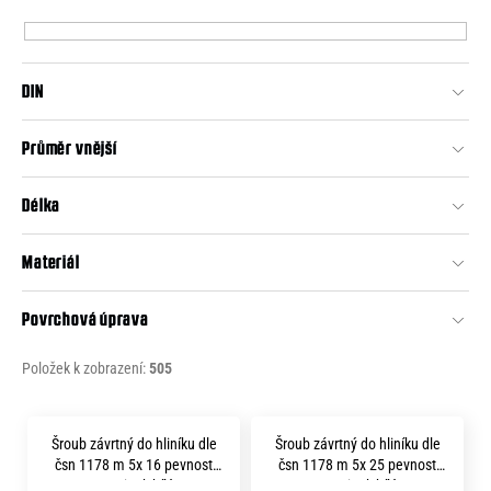
p
e
r
n
o
a
DIN
d
j
u
Průměr vnější
í
k
t
t
Délka
?
ů
Materiál
Povrchová úprava
HLEDAT
Položek k zobrazení:
505
V
D
Šroub závrtný do hliníku dle
Šroub závrtný do hliníku dle
o
ý
čsn 1178 m 5x 16 pevnost
čsn 1178 m 5x 25 pevnost
p
8.8 zinek bílý
8.8 zinek bílý