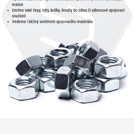
matice
Umíme také čepy, nýty, kolíky, šrouby do zdiva či výkresové spojovací
součásti
Vedeme i běžný sortiment spojovacího materiálu
Z
á