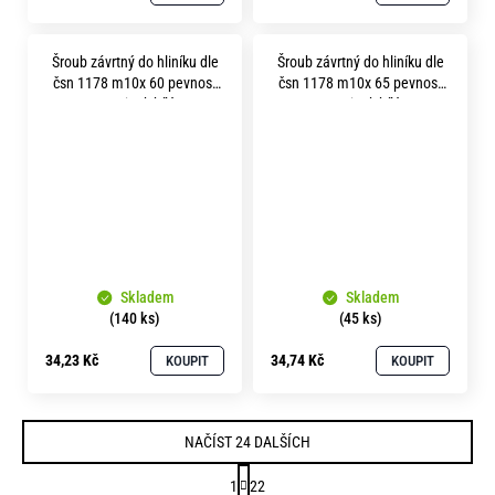
Šroub závrtný do hliníku dle
Šroub závrtný do hliníku dle
čsn 1178 m10x 60 pevnost
čsn 1178 m10x 65 pevnost
8.8 zinek bílý
8.8 zinek bílý
Skladem
Skladem
(140 ks)
(45 ks)
34,23 Kč
34,74 Kč
KOUPIT
KOUPIT
NAČÍST 24 DALŠÍCH
S
1
22