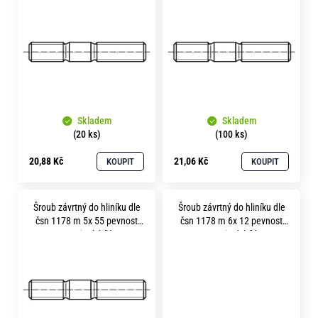
p
o
i
r
u
s
č
p
u
r
j
e
o
m
Skladem
Skladem
d
e
(20 ks)
(100 ks)
u
20,88 Kč
21,06 Kč
KOUPIT
KOUPIT
k
t
Šroub závrtný do hliníku dle
Šroub závrtný do hliníku dle
ů
čsn 1178 m 5x 55 pevnost
čsn 1178 m 6x 12 pevnost
8.8 zinek bílý
8.8 zinek bílý