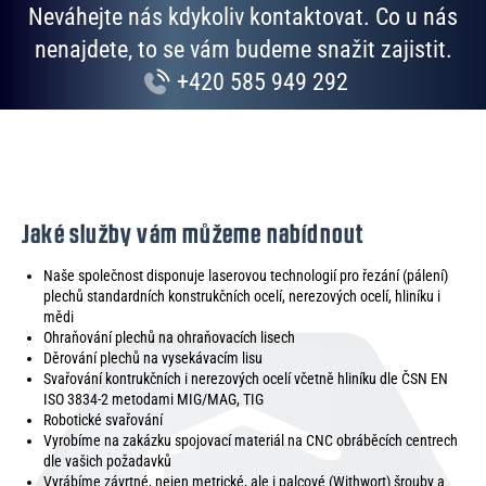
Neváhejte nás kdykoliv kontaktovat. Co u nás
nenajdete, to se vám budeme snažit zajistit.
+420 585 949 292
Jaké služby vám můžeme nabídnout
Naše společnost disponuje laserovou technologií pro řezání (pálení)
plechů standardních konstrukčních ocelí, nerezových ocelí, hliníku i
mědi
Ohraňování plechů na ohraňovacích lisech
Děrování plechů na vysekávacím lisu
Svařování kontrukčních i nerezových ocelí včetně hliníku dle ČSN EN
ISO 3834-2 metodami MIG/MAG, TIG
Robotické svařování
Vyrobíme na zakázku spojovací materiál na CNC obráběcích centrech
dle vašich požadavků
Vyrábíme závrtné, nejen metrické, ale i palcové (Withwort) šrouby a