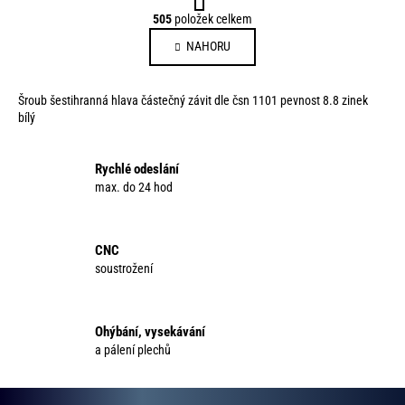
t
O
505
položek celkem
r
v
á
NAHORU
l
n
á
k
d
o
Šroub šestihranná hlava částečný závit dle čsn 1101 pevnost 8.8 zinek
a
v
bílý
c
á
í
n
p
Rychlé odeslání
í
max. do 24 hod
r
v
k
y
CNC
v
soustrožení
ý
p
i
Ohýbání, vysekávání
s
a pálení plechů
u