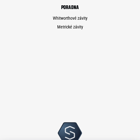
PORADNA
Whitworthové závity
Metrické závity