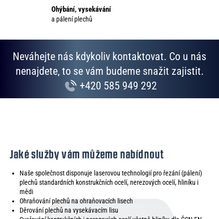
p
Ohýbání, vysekávání
i
a pálení plechů
s
u
Neváhejte nás kdykoliv kontaktovat. Co u nás
nenajdete, to se vám budeme snažit zajistit.
+420 585 949 292
Jaké služby vám můžeme nabídnout
Naše společnost disponuje laserovou technologií pro řezání (pálení)
plechů standardních konstrukčních ocelí, nerezových ocelí, hliníku i
mědi
Ohraňování plechů na ohraňovacích lisech
Děrování plechů na vysekávacím lisu