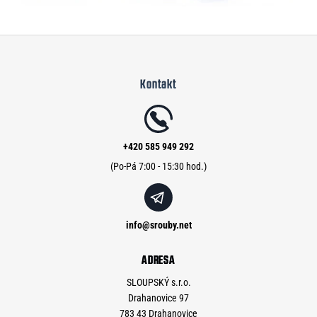
Z
á
Kontakt
p
a
t
í
+420 585 949 292
info
@
srouby.net
ADRESA
SLOUPSKÝ s.r.o.
Drahanovice 97
783 43 Drahanovice