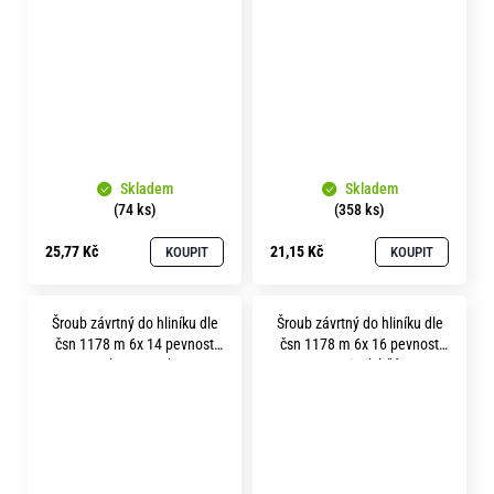
Skladem
Skladem
(74 ks)
(358 ks)
25,77 Kč
21,15 Kč
KOUPIT
KOUPIT
Šroub závrtný do hliníku dle
Šroub závrtný do hliníku dle
čsn 1178 m 6x 14 pevnost
čsn 1178 m 6x 16 pevnost
5.8 bez povrchu
5.8 zinek bílý