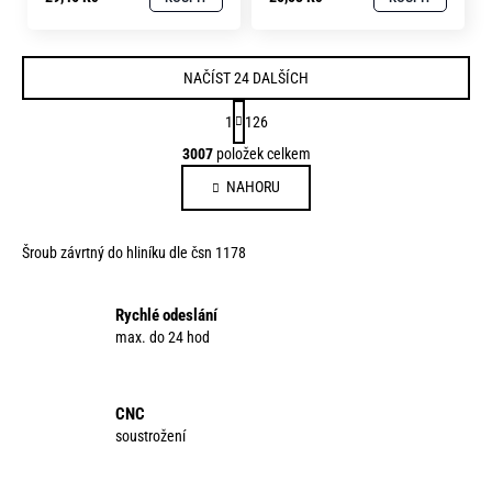
NAČÍST 24 DALŠÍCH
S
1
126
t
O
3007
položek celkem
r
v
á
NAHORU
l
n
á
k
d
o
Šroub závrtný do hliníku dle čsn 1178
a
v
c
á
í
Rychlé odeslání
n
p
max. do 24 hod
í
r
v
k
CNC
y
soustrožení
v
ý