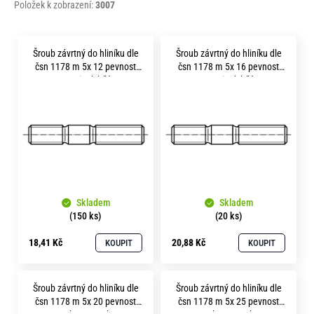
Položek k zobrazení:
3007
V
Šroub závrtný do hliníku dle
Šroub závrtný do hliníku dle
ý
čsn 1178 m 5x 12 pevnost
čsn 1178 m 5x 16 pevnost
p
5.8 zinek bílý
8.8 zinek bílý
i
s
p
r
o
Skladem
Skladem
d
(150 ks)
(20 ks)
u
18,41 Kč
20,88 Kč
KOUPIT
KOUPIT
k
t
Šroub závrtný do hliníku dle
Šroub závrtný do hliníku dle
ů
čsn 1178 m 5x 20 pevnost
čsn 1178 m 5x 25 pevnost