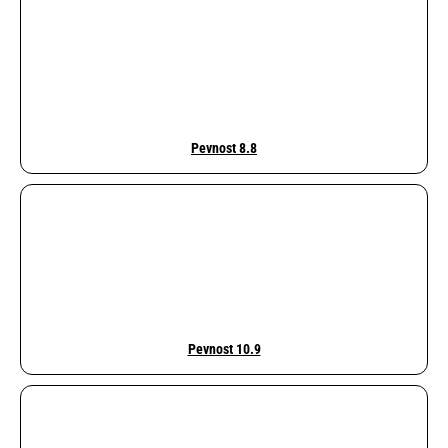
e
n
a
j
í
Pevnost 8.8
t
?
HLEDAT
Pevnost 10.9
D
o
p