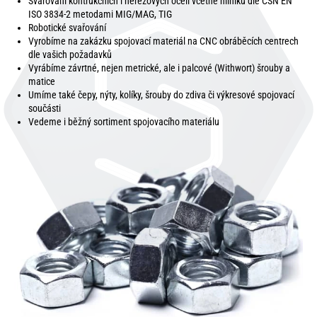
Svařování kontrukčních i nerezových ocelí včetně hliníku dle ČSN EN
ISO 3834-2 metodami MIG/MAG, TIG
Robotické svařování
Vyrobíme na zakázku spojovací materiál na CNC obráběcích centrech
dle vašich požadavků
Vyrábíme závrtné, nejen metrické, ale i palcové (Withwort) šrouby a
matice
Umíme také čepy, nýty, kolíky, šrouby do zdiva či výkresové spojovací
součásti
Vedeme i běžný sortiment spojovacího materiálu