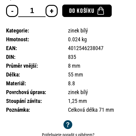
o
Měrná
r
DO KOŠÍKU
cena:
u
č
u
Kategorie
:
zinek bílý
j
Hmotnost
:
0.024 kg
e
EAN
:
4012546238047
m
e
DIN
:
835
Průměr vnější
:
8 mm
Délka
:
55 mm
Materiál
:
8.8
Povrchová úprava
:
zinek bílý
Stoupání závitu
:
1,25 mm
Poznámka
:
Celková délka 71 mm
Potřebujete poradit s výběrem?