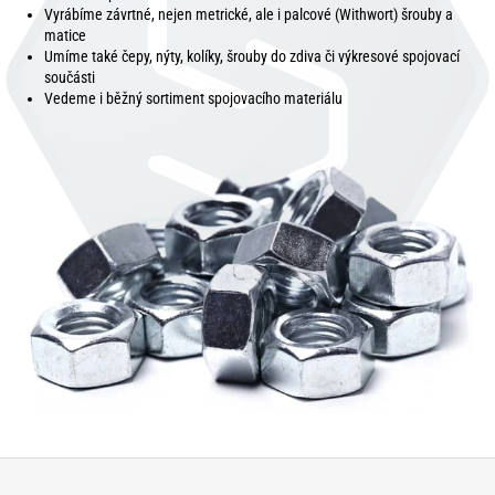
Vyrábíme závrtné, nejen metrické, ale i palcové (Withwort) šrouby a
matice
Umíme také čepy, nýty, kolíky, šrouby do zdiva či výkresové spojovací
součásti
Vedeme i běžný sortiment spojovacího materiálu
Z