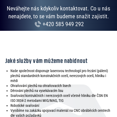
Neváhejte nás kdykoliv kontaktovat. Co u nás
nenajdete, to se vám budeme snažit zajistit.
+420 585 949 292
Jaké služby vám můžeme nabídnout
Naše společnost disponuje laserovou technologií pro řezání (pálení)
plechů standardních konstrukčních ocelí, nerezových ocelí, hliníku i
mědi
Ohraňování plechů na ohraňovacích lisech
Děrování plechů na vysekávacím lisu
Svařování kontrukčních i nerezových ocelí včetně hliníku dle ČSN EN
ISO 3834-2 metodami MIG/MAG, TIG
Robotické svařování
Vyrobíme na zakázku spojovací materiál na CNC obráběcích centrech
dle vašich požadavků