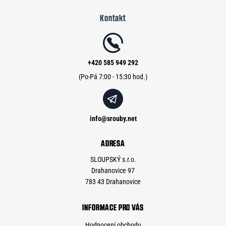
á
Kontakt
p
a
t
í
+420 585 949 292
info
@
srouby.net
ADRESA
SLOUPSKÝ s.r.o.
Drahanovice 97
783 43 Drahanovice
INFORMACE PRO VÁS
Hodnocení obchodu