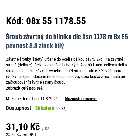
e
n
Kód:
08x 55 1178.55
a
j
Šroub závrtný do hliníku dle čsn 1178 m 8x 55
í
pevnost 8.8 zinek bílý
t
Závrtné šrouby "štefty" určené do oceli s délkou závitu 2xd1 na závrtné
?
straně (délka e). Délka v označení závrtných šroubů L není celková délka
šroubu, ale délka závitu s výběhem a tělem na maticové části šroubu
(délka L), zjednodušeně řečeno část šroubu, která kouká z materiálu po
zašroubování závrtné strany šroubu.
Zobrazit celý popisek
HLEDAT
Můžeme doručit do:
11.8.2026
Možnosti doručení
Skladem
(32 ks)
D
31,10 Kč
o
/ ks
p
25,70 Kč bez DPH