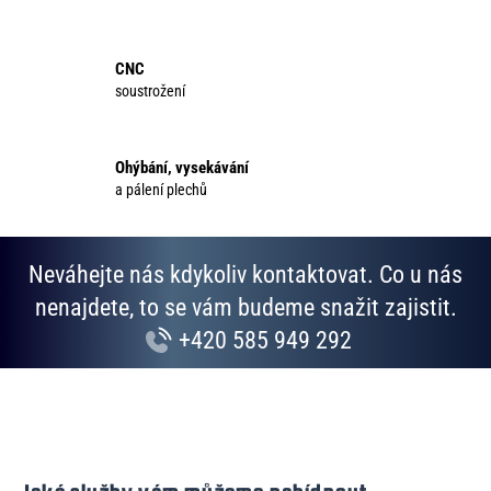
c
í
p
CNC
r
soustrožení
v
k
y
Ohýbání, vysekávání
v
a pálení plechů
ý
p
i
Neváhejte nás kdykoliv kontaktovat. Co u nás
s
u
nenajdete, to se vám budeme snažit zajistit.
+420 585 949 292