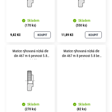
p
r
o
Skladem
Skladem
d
(170 ks)
(550 ks)
u
9,82 Kč
11,89 Kč
KOUPIT
KOUPIT
k
t
Matice rýhovaná nízká dle
Matice rýhovaná nízká dle
ů
din 467 m 6 pevnost 5.8
din 467 m 8 pevnost 5.8 bez
zinek bílý
povrchu
Skladem
Skladem
(270 ks)
(82 ks)