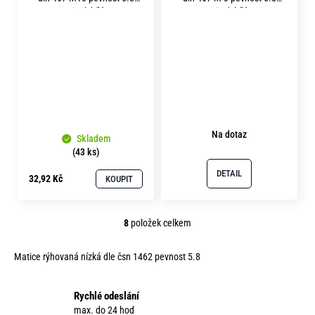
zinek bílý
zinek bílý
Na dotaz
Skladem
(43 ks)
DETAIL
32,92 Kč
KOUPIT
8
položek celkem
O
v
Matice rýhovaná nízká dle čsn 1462 pevnost 5.8
l
á
d
Rychlé odeslání
a
max. do 24 hod