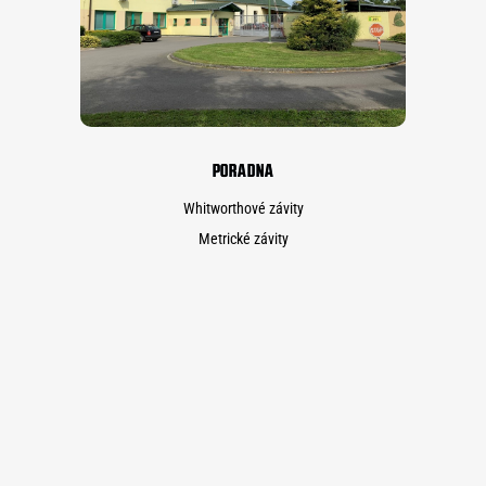
PORADNA
Whitworthové závity
Metrické závity