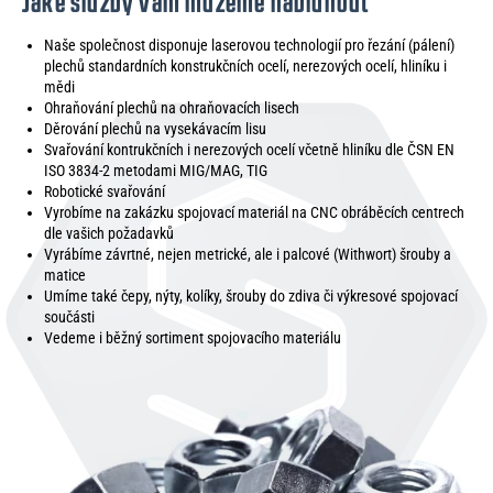
Jaké služby vám můžeme nabídnout
Naše společnost disponuje laserovou technologií pro řezání (pálení)
plechů standardních konstrukčních ocelí, nerezových ocelí, hliníku i
mědi
Ohraňování plechů na ohraňovacích lisech
Děrování plechů na vysekávacím lisu
Svařování kontrukčních i nerezových ocelí včetně hliníku dle ČSN EN
ISO 3834-2 metodami MIG/MAG, TIG
Robotické svařování
Vyrobíme na zakázku spojovací materiál na CNC obráběcích centrech
dle vašich požadavků
Vyrábíme závrtné, nejen metrické, ale i palcové (Withwort) šrouby a
matice
Umíme také čepy, nýty, kolíky, šrouby do zdiva či výkresové spojovací
součásti
Vedeme i běžný sortiment spojovacího materiálu