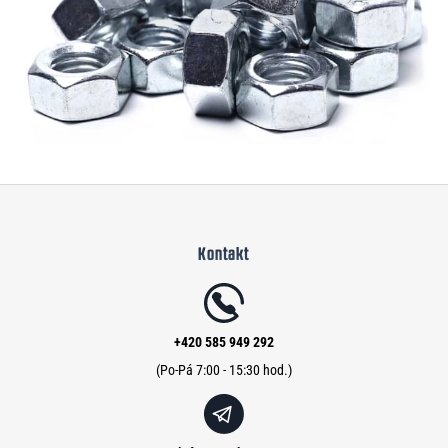
Z
á
Kontakt
p
a
t
í
+420 585 949 292