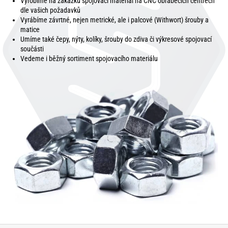
Vyrobíme na zakázku spojovací materiál na CNC obráběcích centrech
dle vašich požadavků
Vyrábíme závrtné, nejen metrické, ale i palcové (Withwort) šrouby a
matice
Umíme také čepy, nýty, kolíky, šrouby do zdiva či výkresové spojovací
součásti
Vedeme i běžný sortiment spojovacího materiálu