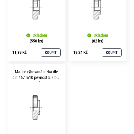
s
o
r
p
u
r
č
o
u
j
Skladem
Skladem
d
(550 ks)
(82 ks)
e
u
m
11,89 Kč
19,24 Kč
KOUPIT
KOUPIT
k
e
t
Matice rýhovaná nízká dle
ů
din 467 m10 pevnost 5.8 bez
povrchu