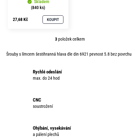
Skladem
(840 ks)
27,68 Kč
KOUPIT
3
položek celkem
O
v
Šrouby s límcem šestihranná hlava dle din 6921 pevnost 5.8 bez povrchu
l
á
d
Rychlé odeslání
a
max. do 24 hod
c
í
p
CNC
r
soustrožení
v
k
y
Ohýbání, vysekávání
v
a pálení plechů
ý