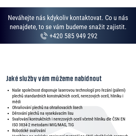
p
i
Neváhejte nás kdykoliv kontaktovat. Co u nás
s
u
nenajdete, to se vám budeme snažit zajistit.
+420 585 949 292
Jaké služby vám můžeme nabídnout
Naše společnost disponuje laserovou technologií pro řezání (pálení)
plechů standardních konstrukčních ocelí, nerezových ocelí, hliníku i
mědi
Ohraňování plechů na ohraňovacích lisech
Děrování plechů na vysekávacím lisu
Svařování kontrukčních i nerezových ocelí včetně hliníku dle ČSN EN
ISO 3834-2 metodami MIG/MAG, TIG
Robotické svařování