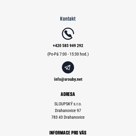
Z
á
Kontakt
p
a
t
í
+420 585 949 292
info
@
srouby.net
ADRESA
SLOUPSKÝ s.r.o.
Drahanovice 97
783 43 Drahanovice
INFORMACE PRO VÁS