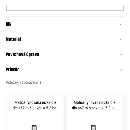
p
e
r
n
o
a
DIN
d
j
u
Materiál
í
k
t
t
Povrchová úprava
?
ů
Průměr
Položek k zobrazení:
3
HLEDAT
V
Matice rýhovaná nízká dle
Matice rýhovaná nízká dle
ý
din 467 m 6 pevnost 5.8 bez
din 467 m 8 pevnost 5.8 bez
D
p
povrchu
povrchu
o
i
p