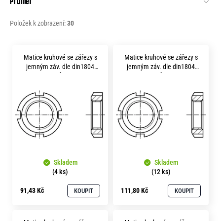
Průměr
o
r
Položek k zobrazení:
30
u
č
V
u
Matice kruhové se zářezy s
Matice kruhové se zářezy s
j
ý
jemným záv. dle din1804
jemným záv. dle din1804
e
p
m20x1.0 LEVÁ pevnost 14H
m20x1.5 LEVÁ pevnost 14H
m
bez povrchu
bez povrchu
i
e
s
p
r
o
Skladem
Skladem
d
(4 ks)
(12 ks)
u
91,43 Kč
111,80 Kč
KOUPIT
KOUPIT
k
t