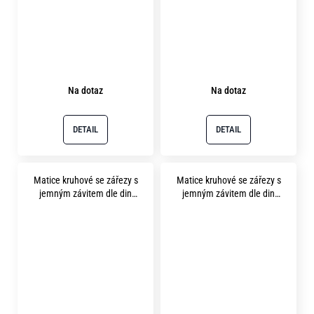
Na dotaz
Na dotaz
DETAIL
DETAIL
Matice kruhové se zářezy s
Matice kruhové se zářezy s
jemným závitem dle din
jemným závitem dle din
1804 m50x1.5 pevnost 14H
1804 m55x1.5 pevnost 14H
bez povrchu
bez povrchu