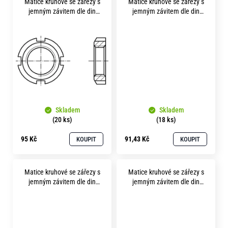
Matice kruhové se zářezy s
Matice kruhové se zářezy s
ů
jemným závitem dle din
jemným závitem dle din
1804 m12x1.5 pevnost 14H
1804 m20x1.0 pevnost 14H
bez povrchu
bez povrchu
Skladem
Skladem
(20 ks)
(18 ks)
95 Kč
91,43 Kč
KOUPIT
KOUPIT
Matice kruhové se zářezy s
Matice kruhové se zářezy s
jemným závitem dle din
jemným závitem dle din
1804 m20x1.5 pevnost 14H
1804 m35x1.5 A2 nerez
bez povrchu