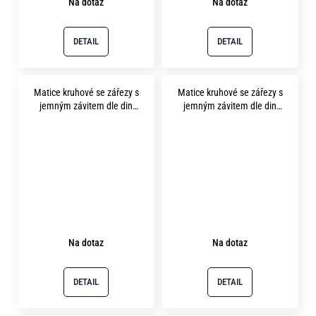
Na dotaz
Na dotaz
DETAIL
DETAIL
Matice kruhové se zářezy s
Matice kruhové se zářezy s
jemným závitem dle din
jemným závitem dle din
1804 m28x1.5 pevnost 14H
1804 m30x1.5 pevnost 14H
bez povrchu
bez povrchu
Na dotaz
Na dotaz
DETAIL
DETAIL