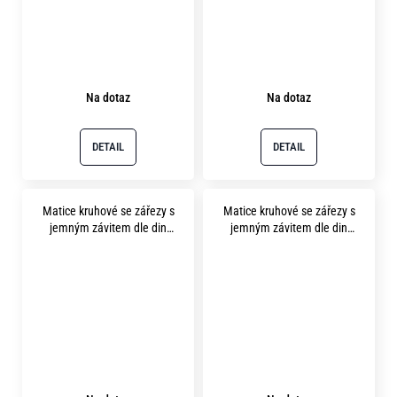
Na dotaz
Na dotaz
DETAIL
DETAIL
Matice kruhové se zářezy s
Matice kruhové se zářezy s
jemným závitem dle din
jemným závitem dle din
1804 m24x1.5 pevnost 14H
1804 m26x1.5 pevnost 14H
bez povrchu
bez povrchu