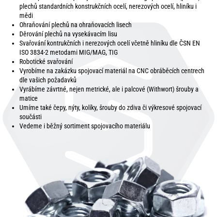
plechů standardních konstrukčních ocelí, nerezových ocelí, hliníku i
mědi
Ohraňování plechů na ohraňovacích lisech
Děrování plechů na vysekávacím lisu
Svařování kontrukčních i nerezových ocelí včetně hliníku dle ČSN EN
ISO 3834-2 metodami MIG/MAG, TIG
Robotické svařování
Vyrobíme na zakázku spojovací materiál na CNC obráběcích centrech
dle vašich požadavků
Vyrábíme závrtné, nejen metrické, ale i palcové (Withwort) šrouby a
matice
Umíme také čepy, nýty, kolíky, šrouby do zdiva či výkresové spojovací
součásti
Vedeme i běžný sortiment spojovacího materiálu