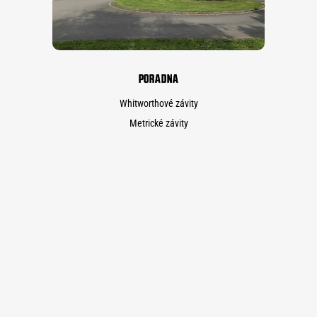
PORADNA
Whitworthové závity
Metrické závity