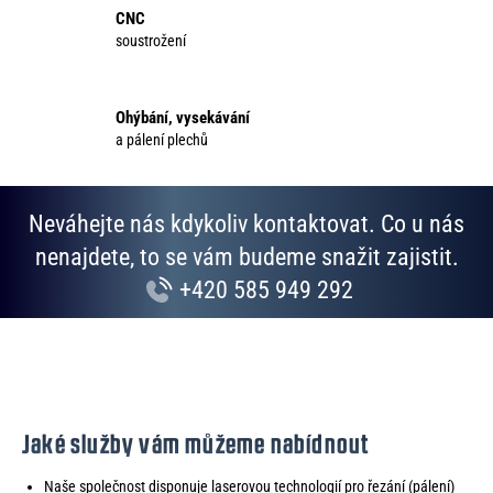
k
CNC
y
soustrožení
v
ý
p
Ohýbání, vysekávání
i
a pálení plechů
s
u
Neváhejte nás kdykoliv kontaktovat. Co u nás
nenajdete, to se vám budeme snažit zajistit.
+420 585 949 292
Jaké služby vám můžeme nabídnout
Naše společnost disponuje laserovou technologií pro řezání (pálení)