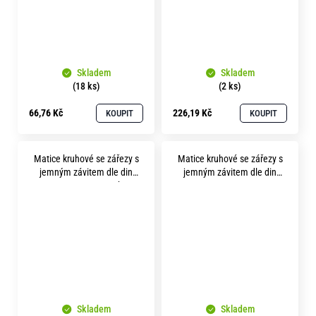
Skladem
Skladem
(18 ks)
(2 ks)
66,76 Kč
226,19 Kč
KOUPIT
KOUPIT
Matice kruhové se zářezy s
Matice kruhové se zářezy s
jemným závitem dle din
jemným závitem dle din
1804 m38x1.5 14H bez
1804 m45x1.5 pevnost 14H
povrchu levý
bez povrchu
Skladem
Skladem