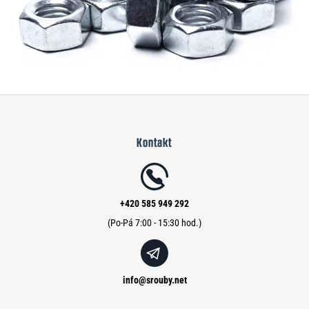
Z
á
Kontakt
p
a
t
í
+420 585 949 292
info
@
srouby.net