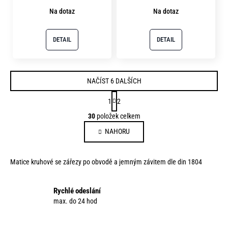
Na dotaz
Na dotaz
DETAIL
DETAIL
NAČÍST 6 DALŠÍCH
S
1
2
t
O
30
položek celkem
r
v
á
NAHORU
l
n
á
k
d
o
Matice kruhové se zářezy po obvodě a jemným závitem dle din 1804
a
v
c
á
í
Rychlé odeslání
n
p
max. do 24 hod
í
r
v