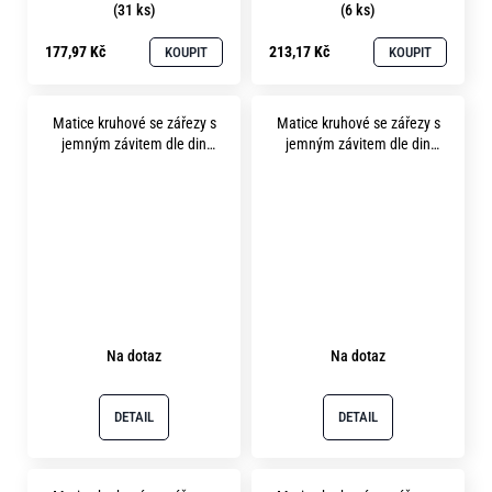
(31 ks)
(6 ks)
177,97 Kč
213,17 Kč
KOUPIT
KOUPIT
Matice kruhové se zářezy s
Matice kruhové se zářezy s
jemným závitem dle din
jemným závitem dle din
1804 m 8x1.0 pevnost 14H
1804 m10x1.0 pevnost 14H
bez povrchu
bez povrchu
Na dotaz
Na dotaz
DETAIL
DETAIL