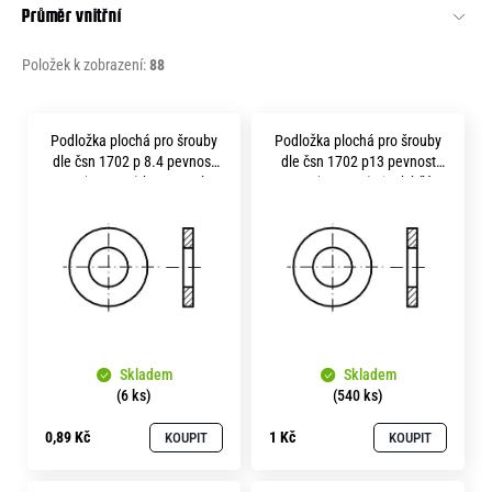
Průměr vnitřní
Položek k zobrazení:
88
V
Podložka plochá pro šrouby
Podložka plochá pro šrouby
ý
dle čsn 1702 p 8.4 pevnost
dle čsn 1702 p13 pevnost
p
10.9 ( 300HV ) bez povrchu
10.9 ( 300HV ) zinek bílý
i
s
p
r
o
Skladem
Skladem
d
(6 ks)
(540 ks)
u
0,89 Kč
1 Kč
KOUPIT
KOUPIT
k
t