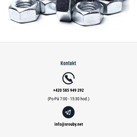
Z
á
Kontakt
p
a
t
í
+420 585 949 292
info
@
srouby.net