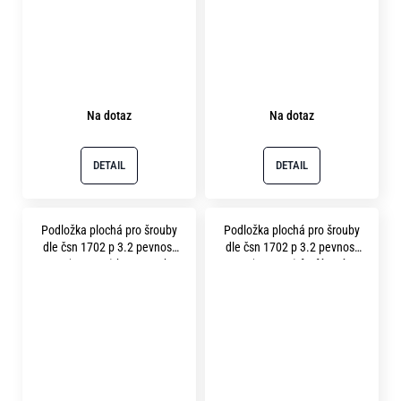
Na dotaz
Na dotaz
DETAIL
DETAIL
Podložka plochá pro šrouby
Podložka plochá pro šrouby
dle čsn 1702 p 3.2 pevnost
dle čsn 1702 p 3.2 pevnost
10.9 ( 300HV ) bez povrchu
10.9 ( 300HV ) fosfátováno