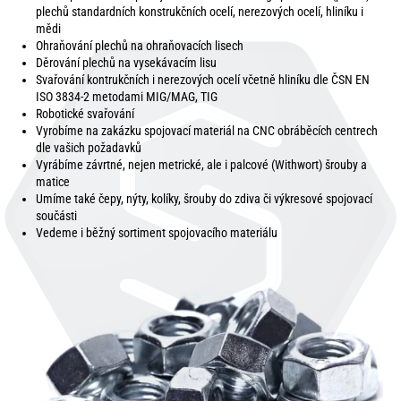
plechů standardních konstrukčních ocelí, nerezových ocelí, hliníku i
mědi
Ohraňování plechů na ohraňovacích lisech
Děrování plechů na vysekávacím lisu
Svařování kontrukčních i nerezových ocelí včetně hliníku dle ČSN EN
ISO 3834-2 metodami MIG/MAG, TIG
Robotické svařování
Vyrobíme na zakázku spojovací materiál na CNC obráběcích centrech
dle vašich požadavků
Vyrábíme závrtné, nejen metrické, ale i palcové (Withwort) šrouby a
matice
Umíme také čepy, nýty, kolíky, šrouby do zdiva či výkresové spojovací
součásti
Vedeme i běžný sortiment spojovacího materiálu