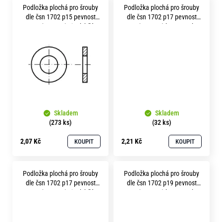
Podložka plochá pro šrouby
Podložka plochá pro šrouby
ů
dle čsn 1702 p15 pevnost
dle čsn 1702 p17 pevnost
10.9 ( 300HV ) zinek bílý
10.9 ( 300HV ) bez povrchu
Skladem
Skladem
(273 ks)
(32 ks)
2,07 Kč
2,21 Kč
KOUPIT
KOUPIT
Podložka plochá pro šrouby
Podložka plochá pro šrouby
dle čsn 1702 p17 pevnost
dle čsn 1702 p19 pevnost
10.9 ( 300HV ) zinek bílý
10.9 ( 300HV ) bez povrchu