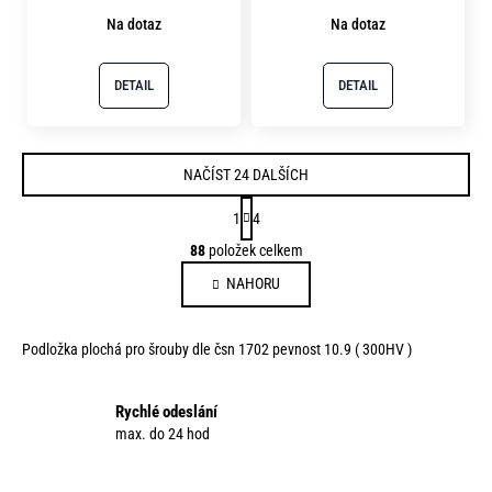
Na dotaz
Na dotaz
DETAIL
DETAIL
NAČÍST 24 DALŠÍCH
S
1
4
t
O
88
položek celkem
r
v
á
NAHORU
l
n
á
k
d
o
Podložka plochá pro šrouby dle čsn 1702 pevnost 10.9 ( 300HV )
a
v
c
á
í
Rychlé odeslání
n
p
max. do 24 hod
í
r
v