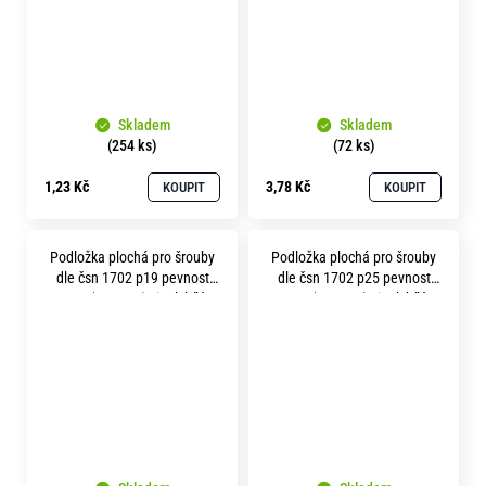
Skladem
Skladem
(254 ks)
(72 ks)
1,23 Kč
3,78 Kč
KOUPIT
KOUPIT
Podložka plochá pro šrouby
Podložka plochá pro šrouby
dle čsn 1702 p19 pevnost
dle čsn 1702 p25 pevnost
10.9 ( 300HV ) zinek bílý
10.9 ( 300HV ) zinek bílý