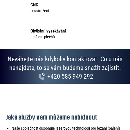
k
CNC
y
soustrožení
v
ý
p
Ohýbání, vysekávání
i
a pálení plechů
s
u
Neváhejte nás kdykoliv kontaktovat. Co u nás
nenajdete, to se vám budeme snažit zajistit.
+420 585 949 292
Jaké služby vám můžeme nabídnout
Naše společnost disponuje laserovou technologií pro řezání (pálení)