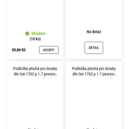
Na dotaz
Skladem
(10 ks)
DETAIL
30,86 Kč
KOUPIT
Podložka plochá pro šrouby
Podložka plochá pro šrouby
dle čsn 1702 p 1.7 pevnost
dle čsn 1702 p 1.7 pevnost
10.9 ( 300HV ) fosfátováno
10.9 ( 300HV ) zinek bílý