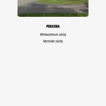
PORADNA
Whitworthové závity
Metrické závity