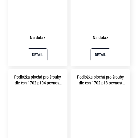
Na dotaz
Na dotaz
DETAIL
DETAIL
Podložka plochá pro šrouby
Podložka plochá pro šrouby
dle čsn 1702 p104 pevnost
dle čsn 1702 p13 pevnost
10.9 ( 300HV ) bez povrchu
10.9 ( 300HV ) bez povrchu