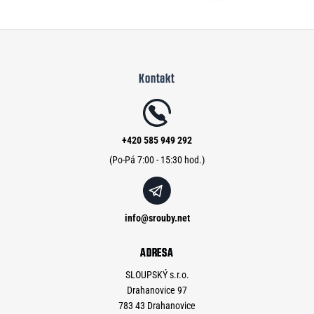
Z
á
Kontakt
p
a
t
í
+420 585 949 292
info
@
srouby.net
ADRESA
SLOUPSKÝ s.r.o.
Drahanovice 97
783 43 Drahanovice