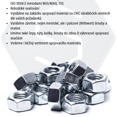
ISO 3834-2 metodami MIG/MAG, TIG
Robotické svařování
Vyrobíme na zakázku spojovací materiál na CNC obráběcích centrech
dle vašich požadavků
Vyrábíme závrtné, nejen metrické, ale i palcové (Withwort) šrouby a
matice
Umíme také čepy, nýty, kolíky, šrouby do zdiva či výkresové spojovací
součásti
Vedeme i běžný sortiment spojovacího materiálu