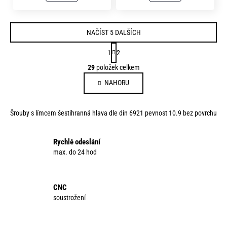
NAČÍST 5 DALŠÍCH
S
1
2
t
O
29
položek celkem
r
v
á
NAHORU
l
n
á
k
d
o
Šrouby s límcem šestihranná hlava dle din 6921 pevnost 10.9 bez povrchu
a
v
c
á
í
Rychlé odeslání
n
p
max. do 24 hod
í
r
v
k
CNC
y
soustrožení
v
ý