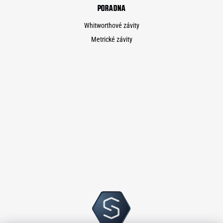
PORADNA
Whitworthové závity
Metrické závity