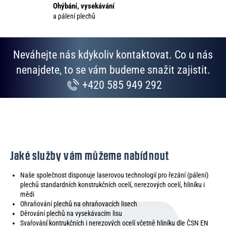
p
Ohýbání, vysekávání
i
a pálení plechů
s
u
Neváhejte nás kdykoliv kontaktovat. Co u nás
nenajdete, to se vám budeme snažit zajistit.
+420 585 949 292
Jaké služby vám můžeme nabídnout
Naše společnost disponuje laserovou technologií pro řezání (pálení)
plechů standardních konstrukčních ocelí, nerezových ocelí, hliníku i
mědi
Ohraňování plechů na ohraňovacích lisech
Děrování plechů na vysekávacím lisu
Svařování kontrukčních i nerezových ocelí včetně hliníku dle ČSN EN