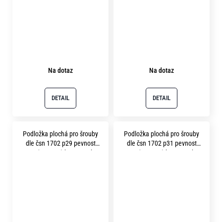
Na dotaz
Na dotaz
DETAIL
DETAIL
Podložka plochá pro šrouby
Podložka plochá pro šrouby
dle čsn 1702 p29 pevnost
dle čsn 1702 p31 pevnost
10.9 ( 300HV ) bez povrchu
10.9 ( 300HV ) bez povrchu