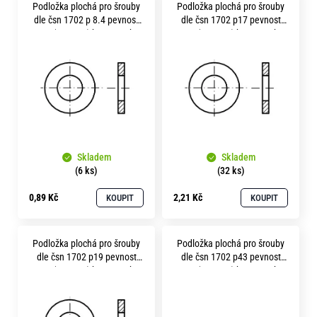
o
Podložka plochá pro šrouby
Podložka plochá pro šrouby
ý
dle čsn 1702 p 8.4 pevnost
dle čsn 1702 p17 pevnost
r
p
10.9 ( 300HV ) bez povrchu
10.9 ( 300HV ) bez povrchu
u
č
i
u
s
j
p
e
m
r
e
o
Skladem
Skladem
d
(6 ks)
(32 ks)
u
0,89 Kč
2,21 Kč
KOUPIT
KOUPIT
k
t
Podložka plochá pro šrouby
Podložka plochá pro šrouby
ů
dle čsn 1702 p19 pevnost
dle čsn 1702 p43 pevnost
10.9 ( 300HV ) bez povrchu
10.9 ( 300HV ) bez povrchu