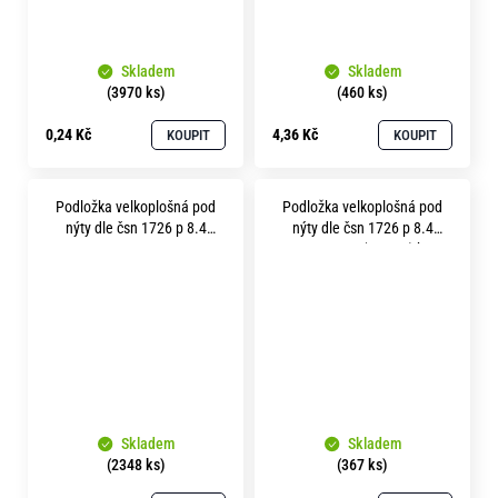
Skladem
Skladem
(3970 ks)
(460 ks)
0,24 Kč
4,36 Kč
KOUPIT
KOUPIT
Podložka velkoplošná pod
Podložka velkoplošná pod
nýty dle čsn 1726 p 8.4
nýty dle čsn 1726 p 8.4
nerez A2
pevnost 3.6 (100HV) bez
povrchu
Skladem
Skladem
(2348 ks)
(367 ks)