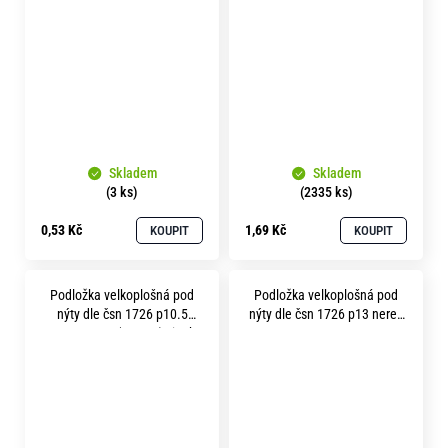
povrchu 1,3mm
Skladem
Skladem
(3 ks)
(2335 ks)
0,53 Kč
1,69 Kč
KOUPIT
KOUPIT
Podložka velkoplošná pod
Podložka velkoplošná pod
nýty dle čsn 1726 p10.5
nýty dle čsn 1726 p13 nerez
pevnost 3.6 (100HV) zinek
A2
bílý