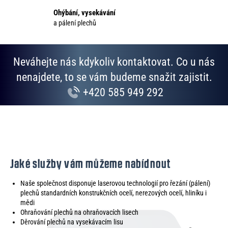
p
Ohýbání, vysekávání
i
a pálení plechů
s
u
Neváhejte nás kdykoliv kontaktovat. Co u nás
nenajdete, to se vám budeme snažit zajistit.
+420 585 949 292
Jaké služby vám můžeme nabídnout
Naše společnost disponuje laserovou technologií pro řezání (pálení)
plechů standardních konstrukčních ocelí, nerezových ocelí, hliníku i
mědi
Ohraňování plechů na ohraňovacích lisech
Děrování plechů na vysekávacím lisu