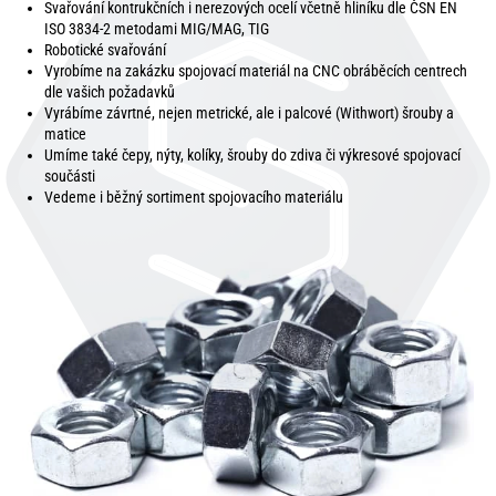
Svařování kontrukčních i nerezových ocelí včetně hliníku dle ČSN EN
ISO 3834-2 metodami MIG/MAG, TIG
Robotické svařování
Vyrobíme na zakázku spojovací materiál na CNC obráběcích centrech
dle vašich požadavků
Vyrábíme závrtné, nejen metrické, ale i palcové (Withwort) šrouby a
matice
Umíme také čepy, nýty, kolíky, šrouby do zdiva či výkresové spojovací
součásti
Vedeme i běžný sortiment spojovacího materiálu