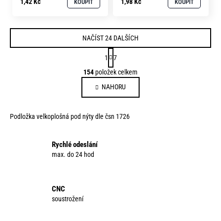
1,42 Kč
1,98 Kč
KOUPIT
KOUPIT
NAČÍST 24 DALŠÍCH
S
1
7
t
O
154
položek celkem
r
v
á
NAHORU
l
n
á
k
d
o
Podložka velkoplošná pod nýty dle čsn 1726
a
v
c
á
í
Rychlé odeslání
n
p
max. do 24 hod
í
r
v
k
CNC
y
soustrožení
v
ý