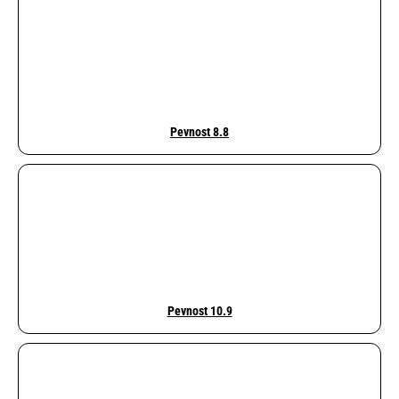
e
n
a
j
í
Pevnost 8.8
t
?
HLEDAT
Pevnost 10.9
D
o
p