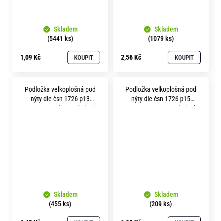
Skladem
Skladem
(5441 ks)
(1079 ks)
1,09 Kč
2,56 Kč
KOUPIT
KOUPIT
Podložka velkoplošná pod
Podložka velkoplošná pod
nýty dle čsn 1726 p13
nýty dle čsn 1726 p15
pevnost 3.6 (100HV) zinek
pevnost 3.6 (100HV) zinek
bílý
bílý
Skladem
Skladem
(455 ks)
(209 ks)