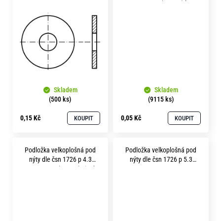
nerez A2
pevnost 3.6 (100HV) bez
povrchu
Skladem
Skladem
(500 ks)
(9115 ks)
0,15 Kč
0,05 Kč
KOUPIT
KOUPIT
Podložka velkoplošná pod
Podložka velkoplošná pod
nýty dle čsn 1726 p 4.3
nýty dle čsn 1726 p 5.3
pevnost 3.6 (100HV) zinek
mosaz
bílý