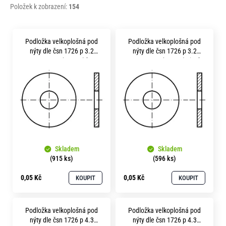
Položek k zobrazení:
154
V
Podložka velkoplošná pod
Podložka velkoplošná pod
ý
nýty dle čsn 1726 p 3.2
nýty dle čsn 1726 p 3.2
p
pevnost 3.6 (100HV) bez
pevnost 3.6 (100HV) zinek
povrchu
bílý
i
s
p
r
o
Skladem
Skladem
d
(915 ks)
(596 ks)
u
0,05 Kč
0,05 Kč
KOUPIT
KOUPIT
k
t
Podložka velkoplošná pod
Podložka velkoplošná pod
ů
nýty dle čsn 1726 p 4.3
nýty dle čsn 1726 p 4.3