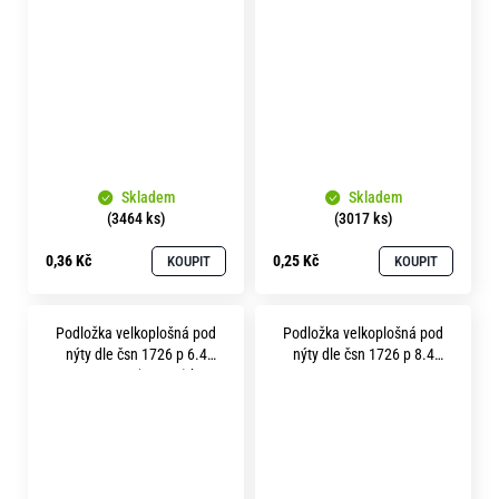
nerez A2
pevnost 3.6 (100HV) zinek
bílý
Skladem
Skladem
(3464 ks)
(3017 ks)
0,36 Kč
0,25 Kč
KOUPIT
KOUPIT
Podložka velkoplošná pod
Podložka velkoplošná pod
nýty dle čsn 1726 p 6.4
nýty dle čsn 1726 p 8.4
pevnost 3.6 (100HV) bez
mosaz
povrchu 1 mm