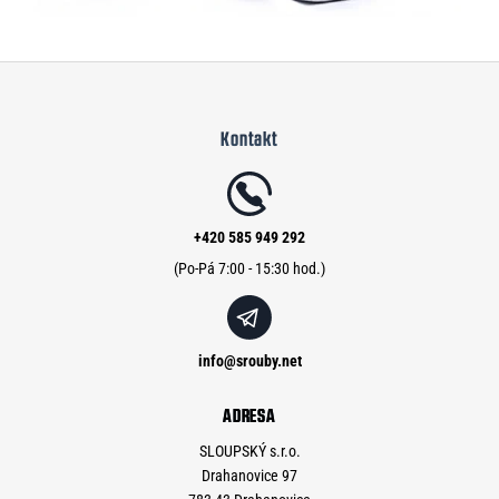
Z
á
Kontakt
p
a
t
í
+420 585 949 292
info
@
srouby.net
ADRESA
SLOUPSKÝ s.r.o.
Drahanovice 97