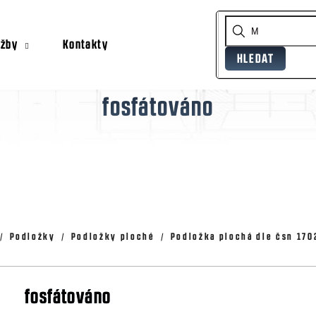
užby
Kontakty
HLEDAT
Co potřebujete najít?
fosfátováno
Doporučujeme
Podložky
Podložky ploché
Podložka plochá dle čsn 170
fosfátováno