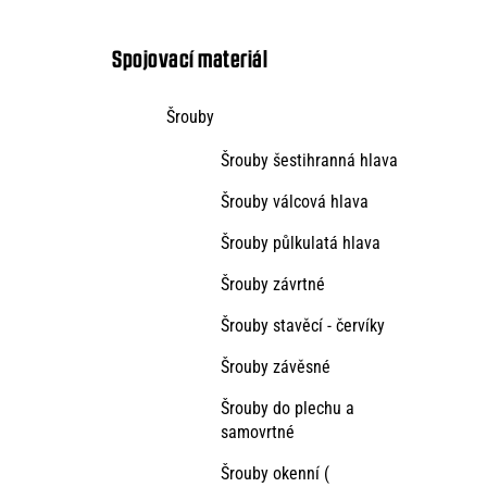
kategorie
s
t
Spojovací materiál
r
Šrouby
a
Šrouby šestihranná hlava
n
n
Šrouby válcová hlava
í
Šrouby půlkulatá hlava
p
Šrouby závrtné
a
Šrouby stavěcí - červíky
n
Šrouby závěsné
e
Šrouby do plechu a
l
samovrtné
Šrouby okenní (