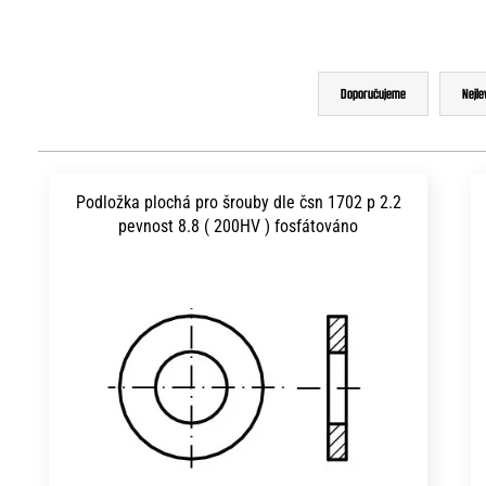
Ř
Doporučujeme
Nejle
a
z
V
e
ý
Podložka plochá pro šrouby dle čsn 1702 p 2.2
n
pevnost 8.8 ( 200HV ) fosfátováno
p
í
i
p
s
r
p
o
r
d
o
u
d