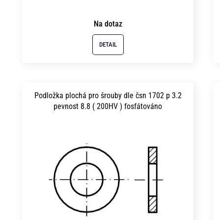
k
u
t
Na dotaz
k
ů
t
DETAIL
ů
Podložka plochá pro šrouby dle čsn 1702 p 3.2
pevnost 8.8 ( 200HV ) fosfátováno