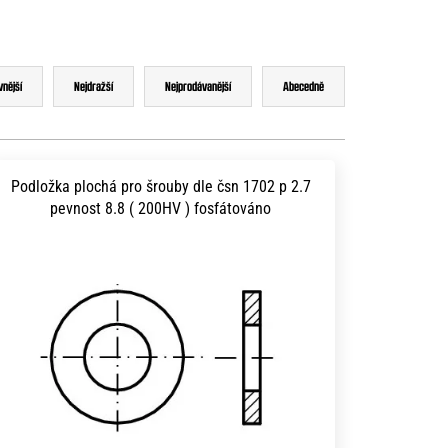
vnější
Nejdražší
Nejprodávanější
Abecedně
Podložka plochá pro šrouby dle čsn 1702 p 2.7
pevnost 8.8 ( 200HV ) fosfátováno