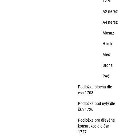
12.9
A2 nerez
A4 nerez
Mosaz
Hliník
Měď
Bronz
PA6
Podložka plochá dle
čsn 1703
Podložka pod nýty dle
čsn 1726
Podložka pro dřevěné
konstrukce dle čsn
1727