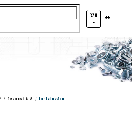
CZK
Nákupní
Přihlášení
košík
2
Pevnost 8.8
fosfátováno