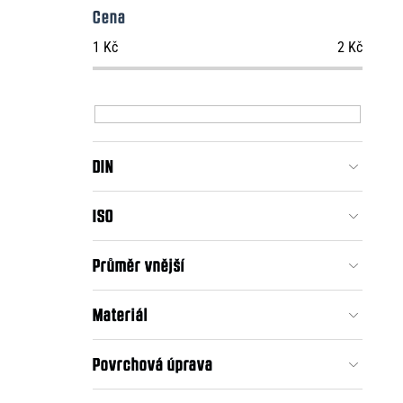
Cena
1
Kč
2
Kč
DIN
ISO
Průměr vnější
Materiál
Povrchová úprava