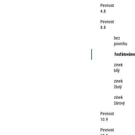
Pevnost
4.8
Pevnost
8.8
bez
povrchu
fosfátováno
zinek
bílý
zinek
žlutý
zinek
žárový
Pevnost
10.9
Pevnost