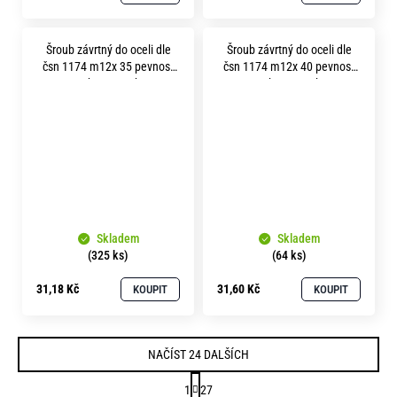
Šroub závrtný do oceli dle
Šroub závrtný do oceli dle
čsn 1174 m12x 35 pevnost
čsn 1174 m12x 40 pevnost
8.8 bez povrchu
8.8 bez povrchu
Skladem
Skladem
(325 ks)
(64 ks)
31,18 Kč
31,60 Kč
KOUPIT
KOUPIT
NAČÍST 24 DALŠÍCH
S
1
27