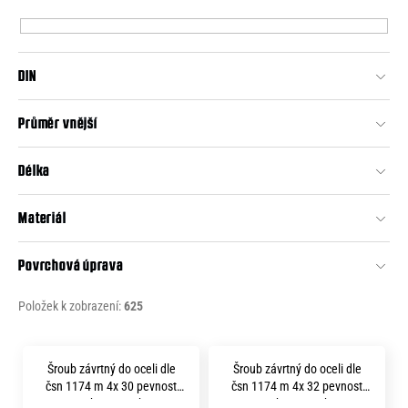
p
e
r
n
o
a
DIN
d
j
u
Průměr vnější
í
k
t
t
Délka
?
ů
Materiál
Povrchová úprava
HLEDAT
Položek k zobrazení:
625
V
D
Šroub závrtný do oceli dle
Šroub závrtný do oceli dle
o
ý
čsn 1174 m 4x 30 pevnost
čsn 1174 m 4x 32 pevnost
p
8.8 bez povrchu
8.8 bez povrchu