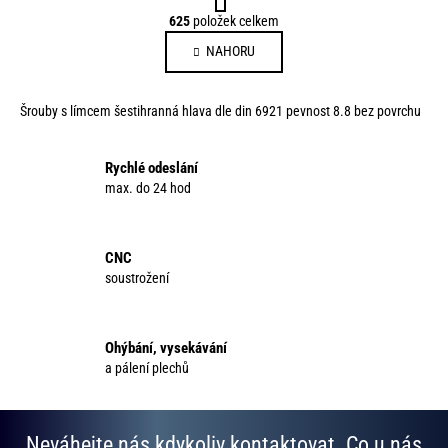
t
O
625
položek celkem
r
v
á
NAHORU
l
n
á
k
d
o
Šrouby s límcem šestihranná hlava dle din 6921 pevnost 8.8 bez povrchu
a
v
c
á
í
Rychlé odeslání
n
p
max. do 24 hod
í
r
v
k
CNC
y
soustrožení
v
ý
p
Ohýbání, vysekávání
i
a pálení plechů
s
u
Neváhejte nás kdykoliv kontaktovat. Co u nás