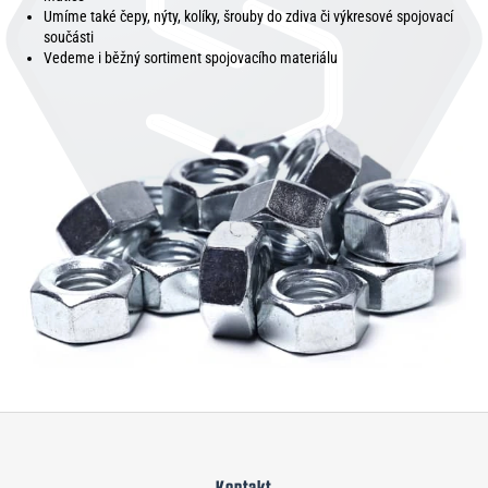
Umíme také čepy, nýty, kolíky, šrouby do zdiva či výkresové spojovací
součásti
Vedeme i běžný sortiment spojovacího materiálu
Z
á
Kontakt