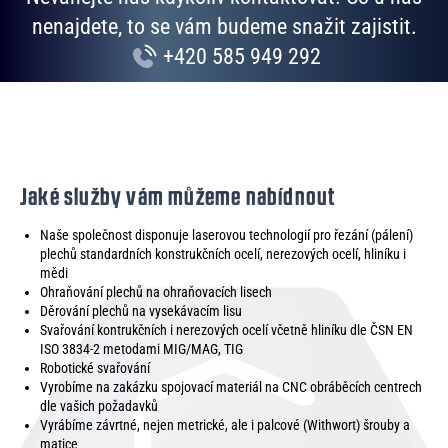
nenajdete, to se vám budeme snažit zajistit.
+420 585 949 292
Jaké služby vám můžeme nabídnout
Naše společnost disponuje laserovou technologií pro řezání (pálení)
plechů standardních konstrukčních ocelí, nerezových ocelí, hliníku i
mědi
Ohraňování plechů na ohraňovacích lisech
Děrování plechů na vysekávacím lisu
Svařování kontrukčních i nerezových ocelí včetně hliníku dle ČSN EN
ISO 3834-2 metodami MIG/MAG, TIG
Robotické svařování
Vyrobíme na zakázku spojovací materiál na CNC obráběcích centrech
dle vašich požadavků
Vyrábíme závrtné, nejen metrické, ale i palcové (Withwort) šrouby a
matice