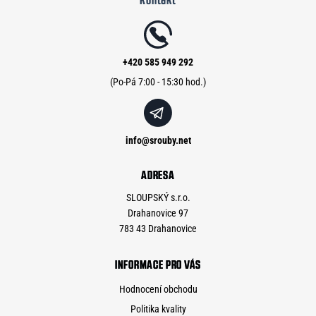
p
a
t
í
+420 585 949 292
info
@
srouby.net
ADRESA
SLOUPSKÝ s.r.o.
Drahanovice 97
783 43 Drahanovice
INFORMACE PRO VÁS
Hodnocení obchodu
Politika kvality