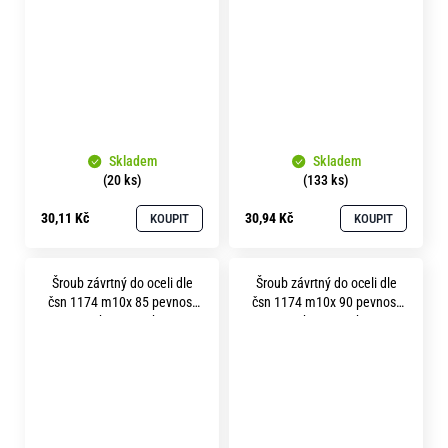
Skladem
Skladem
(20 ks)
(133 ks)
30,11 Kč
30,94 Kč
KOUPIT
KOUPIT
Šroub závrtný do oceli dle
Šroub závrtný do oceli dle
čsn 1174 m10x 85 pevnost
čsn 1174 m10x 90 pevnost
8.8 bez povrchu
8.8 bez povrchu