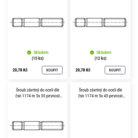
p
o
i
r
u
s
č
p
u
r
j
e
o
m
Skladem
Skladem
d
e
(15 ks)
(12 ks)
u
20,78 Kč
20,78 Kč
KOUPIT
KOUPIT
k
t
Šroub závrtný do oceli dle
Šroub závrtný do oceli dle
ů
čsn 1174 m 5x 35 pevnost
čsn 1174 m 5x 45 pevnost
8.8 bez povrchu
8.8 bez povrchu