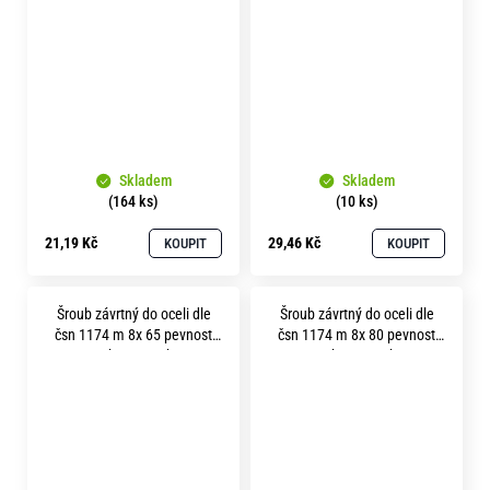
Skladem
Skladem
(164 ks)
(10 ks)
21,19 Kč
29,46 Kč
KOUPIT
KOUPIT
Šroub závrtný do oceli dle
Šroub závrtný do oceli dle
čsn 1174 m 8x 65 pevnost
čsn 1174 m 8x 80 pevnost
8.8 bez povrchu
8.8 bez povrchu