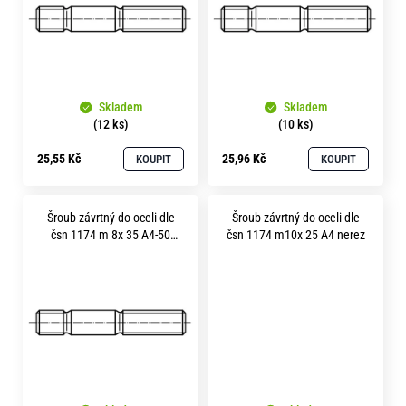
s
o
r
p
u
r
č
o
u
j
Skladem
Skladem
d
(12 ks)
(10 ks)
e
u
m
25,55 Kč
25,96 Kč
KOUPIT
KOUPIT
k
e
t
Šroub závrtný do oceli dle
Šroub závrtný do oceli dle
ů
čsn 1174 m 8x 35 A4-50
čsn 1174 m10x 25 A4 nerez
nerez