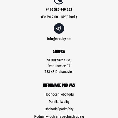
t
í
+420 585 949 292
info
@
srouby.net
ADRESA
SLOUPSKÝ s.r.o.
Drahanovice 97
783 43 Drahanovice
INFORMACE PRO VÁS
Hodnocení obchodu
Politika kvality
Obchodní podmínky
Podmínky ochrany osobních údajů