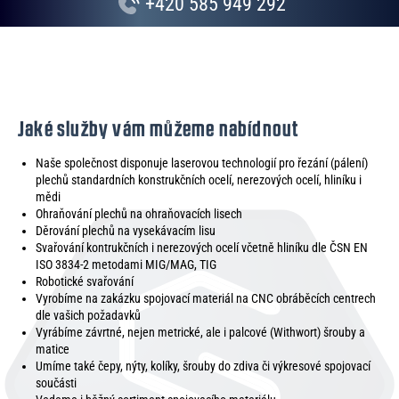
+420 585 949 292
Jaké služby vám můžeme nabídnout
Naše společnost disponuje laserovou technologií pro řezání (pálení)
plechů standardních konstrukčních ocelí, nerezových ocelí, hliníku i
mědi
Ohraňování plechů na ohraňovacích lisech
Děrování plechů na vysekávacím lisu
Svařování kontrukčních i nerezových ocelí včetně hliníku dle ČSN EN
ISO 3834-2 metodami MIG/MAG, TIG
Robotické svařování
Vyrobíme na zakázku spojovací materiál na CNC obráběcích centrech
dle vašich požadavků
Vyrábíme závrtné, nejen metrické, ale i palcové (Withwort) šrouby a
matice
Umíme také čepy, nýty, kolíky, šrouby do zdiva či výkresové spojovací
součásti