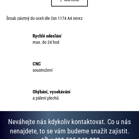
l
n
á
k
d
o
Šroub závrtný do oceli dle čsn 1174 A4 nerez
a
v
c
á
í
Rychlé odeslání
n
p
max. do 24 hod
í
r
v
k
CNC
y
soustrožení
v
ý
p
Ohýbání, vysekávání
i
a pálení plechů
s
u
Neváhejte nás kdykoliv kontaktovat. Co u nás
nenajdete, to se vám budeme snažit zajistit.