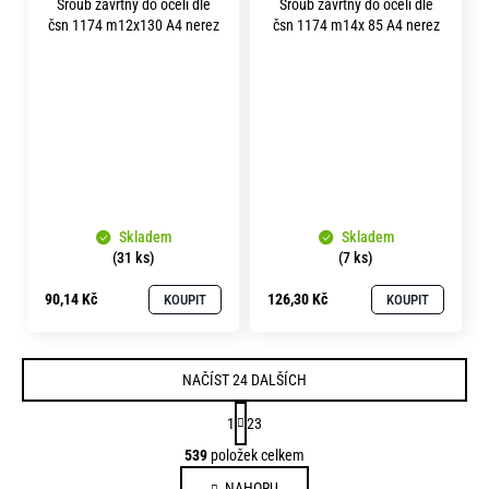
Šroub závrtný do oceli dle
Šroub závrtný do oceli dle
čsn 1174 m12x130 A4 nerez
čsn 1174 m14x 85 A4 nerez
Skladem
Skladem
(31 ks)
(7 ks)
90,14 Kč
126,30 Kč
KOUPIT
KOUPIT
NAČÍST 24 DALŠÍCH
S
1
23
t
O
539
položek celkem
r
v
á
NAHORU