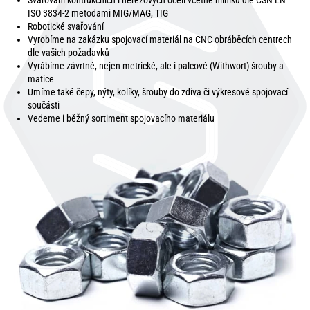
Svařování kontrukčních i nerezových ocelí včetně hliníku dle ČSN EN
ISO 3834-2 metodami MIG/MAG, TIG
Robotické svařování
Vyrobíme na zakázku spojovací materiál na CNC obráběcích centrech
dle vašich požadavků
Vyrábíme závrtné, nejen metrické, ale i palcové (Withwort) šrouby a
matice
Umíme také čepy, nýty, kolíky, šrouby do zdiva či výkresové spojovací
součásti
Vedeme i běžný sortiment spojovacího materiálu