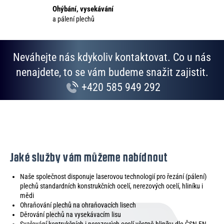
p
Ohýbání, vysekávání
i
a pálení plechů
s
u
Neváhejte nás kdykoliv kontaktovat. Co u nás
nenajdete, to se vám budeme snažit zajistit.
+420 585 949 292
Jaké služby vám můžeme nabídnout
Naše společnost disponuje laserovou technologií pro řezání (pálení)
plechů standardních konstrukčních ocelí, nerezových ocelí, hliníku i
mědi
Ohraňování plechů na ohraňovacích lisech
Děrování plechů na vysekávacím lisu