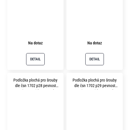
Na dotaz
Na dotaz
DETAIL
DETAIL
Podložka plochá pro šrouby
Podložka plochá pro šrouby
dle čsn 1702 p28 pevnost
dle čsn 1702 p29 pevnost
12.9 ( 400HV ) bez povrchu
12.9 ( 400HV ) bez povrchu