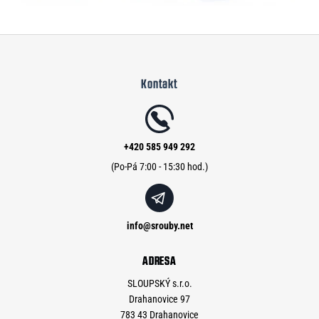
Z
á
Kontakt
p
a
t
í
+420 585 949 292
info
@
srouby.net
ADRESA
SLOUPSKÝ s.r.o.
Drahanovice 97
783 43 Drahanovice