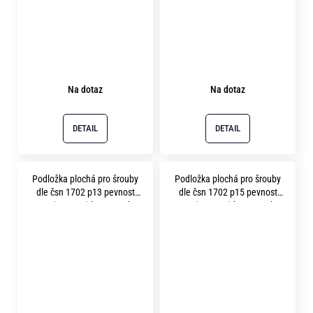
Na dotaz
Na dotaz
DETAIL
DETAIL
Podložka plochá pro šrouby
Podložka plochá pro šrouby
dle čsn 1702 p13 pevnost
dle čsn 1702 p15 pevnost
12.9 ( 400HV ) bez povrchu
12.9 ( 400HV ) bez povrchu