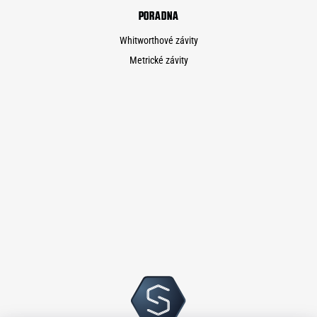
PORADNA
Whitworthové závity
Metrické závity