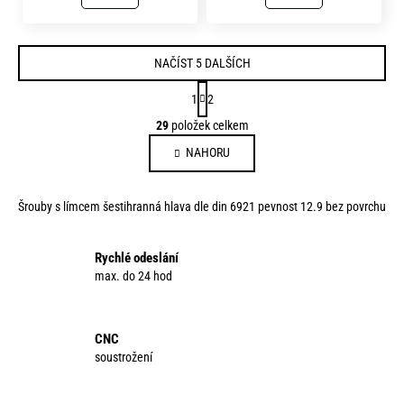
NAČÍST 5 DALŠÍCH
S
1
2
t
O
29
položek celkem
r
v
á
NAHORU
l
n
á
k
d
o
Šrouby s límcem šestihranná hlava dle din 6921 pevnost 12.9 bez povrchu
a
v
c
á
í
Rychlé odeslání
n
p
max. do 24 hod
í
r
v
k
CNC
y
soustrožení
v
ý