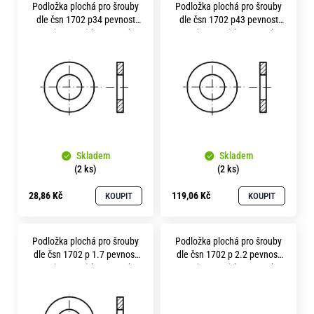
o
Podložka plochá pro šrouby
Podložka plochá pro šrouby
ý
dle čsn 1702 p34 pevnost
dle čsn 1702 p43 pevnost
r
p
12.9 ( 400HV ) bez povrchu
12.9 ( 400HV ) bez povrchu
u
č
i
u
s
j
p
e
m
r
e
o
Skladem
Skladem
d
(2 ks)
(2 ks)
u
28,86 Kč
119,06 Kč
KOUPIT
KOUPIT
k
t
Podložka plochá pro šrouby
Podložka plochá pro šrouby
ů
dle čsn 1702 p 1.7 pevnost
dle čsn 1702 p 2.2 pevnost
12.9 ( 400HV ) bez povrchu
12.9 ( 400HV ) bez povrchu