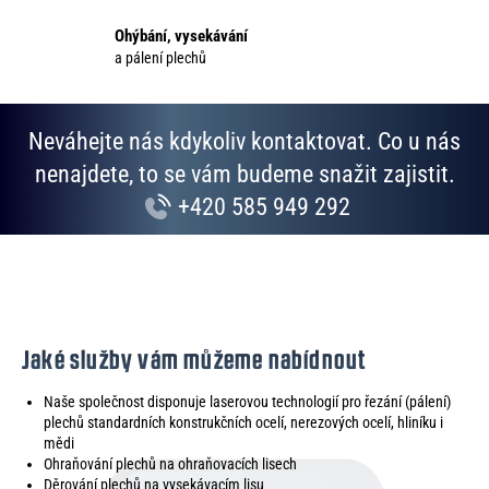
y
v
Ohýbání, vysekávání
ý
a pálení plechů
p
i
s
Neváhejte nás kdykoliv kontaktovat. Co u nás
u
nenajdete, to se vám budeme snažit zajistit.
+420 585 949 292
Jaké služby vám můžeme nabídnout
Naše společnost disponuje laserovou technologií pro řezání (pálení)
plechů standardních konstrukčních ocelí, nerezových ocelí, hliníku i
mědi
Ohraňování plechů na ohraňovacích lisech
Děrování plechů na vysekávacím lisu