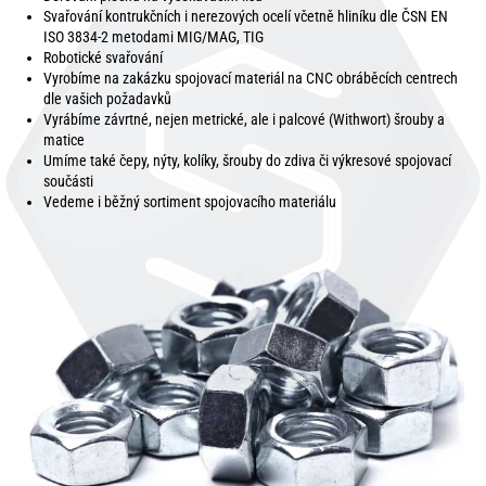
Svařování kontrukčních i nerezových ocelí včetně hliníku dle ČSN EN
ISO 3834-2 metodami MIG/MAG, TIG
Robotické svařování
Vyrobíme na zakázku spojovací materiál na CNC obráběcích centrech
dle vašich požadavků
Vyrábíme závrtné, nejen metrické, ale i palcové (Withwort) šrouby a
matice
Umíme také čepy, nýty, kolíky, šrouby do zdiva či výkresové spojovací
součásti
Vedeme i běžný sortiment spojovacího materiálu