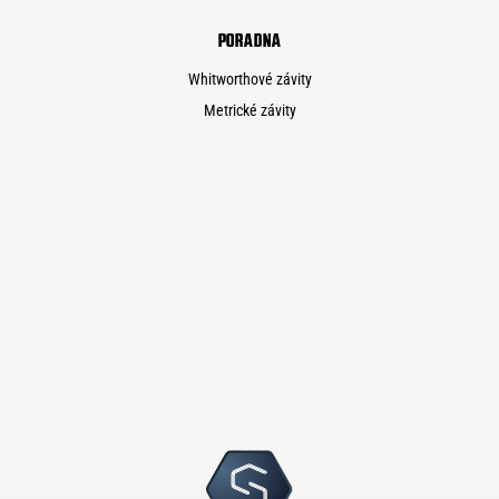
PORADNA
Whitworthové závity
Metrické závity