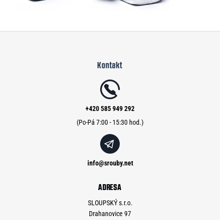
Z
á
Kontakt
p
a
t
í
+420 585 949 292
info
@
srouby.net
ADRESA
SLOUPSKÝ s.r.o.
Drahanovice 97