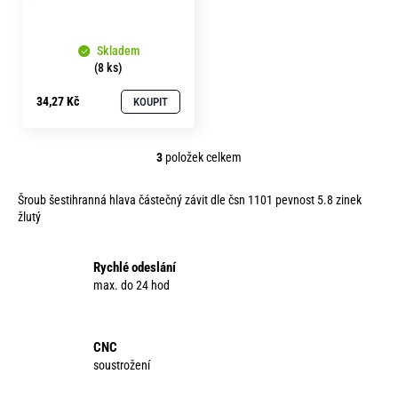
Skladem
(8 ks)
34,27 Kč
KOUPIT
3
položek celkem
O
v
Šroub šestihranná hlava částečný závit dle čsn 1101 pevnost 5.8 zinek
l
žlutý
á
d
a
Rychlé odeslání
c
max. do 24 hod
í
p
r
CNC
v
soustrožení
k