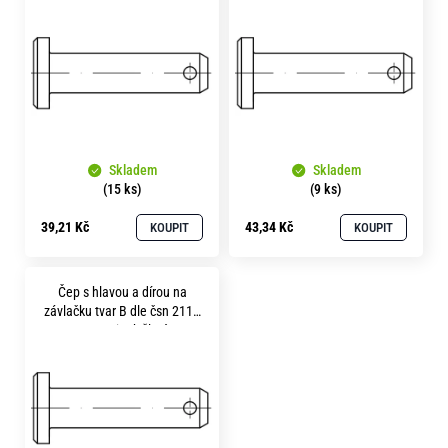
p
o
i
r
u
s
č
p
u
r
j
e
o
m
Skladem
Skladem
d
e
(15 ks)
(9 ks)
u
39,21 Kč
43,34 Kč
KOUPIT
KOUPIT
k
t
Čep s hlavou a dírou na
ů
závlačku tvar B dle čsn 2111
8x 20 zinek žlutý