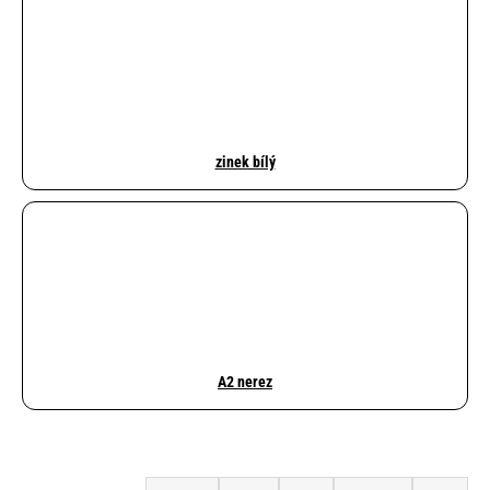
e
n
a
j
í
zinek bílý
t
?
HLEDAT
A2 nerez
D
o
Ř
p