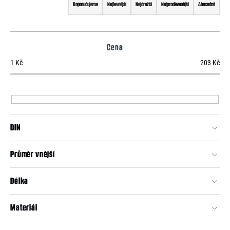
o
a
Doporučujeme
Nejlevnější
Nejdražší
Nejprodávanější
Abecedně
r
z
u
e
č
Cena
u
n
j
1
Kč
203
Kč
í
e
p
m
e
r
o
DIN
d
u
Průměr vnější
k
t
Délka
ů
Materiál