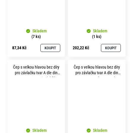
Skladem
Skladem
(7 ks)
(1 ks)
87,34 Kč
202,22 Kč
KOUPIT
KOUPIT
Čep s velkou hlavou bez díry
Čep s velkou hlavou bez díry
pro závlačku tvar A dle din
pro závlačku tvar A dle din
1436.A 8x 18 zinek bílý
1436.A 8x 28 bez povrchu
Skladem
Skladem