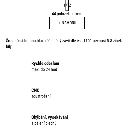
S
1
2
t
O
44
položek celkem
r
v
á
NAHORU
l
n
á
k
d
o
Šroub šestihranná hlava částečný závit dle čsn 1101 pevnost 5.8 zinek
a
v
bílý
c
á
í
n
p
Rychlé odeslání
í
max. do 24 hod
r
v
k
y
CNC
v
soustrožení
ý
p
i
Ohýbání, vysekávání
s
a pálení plechů
u