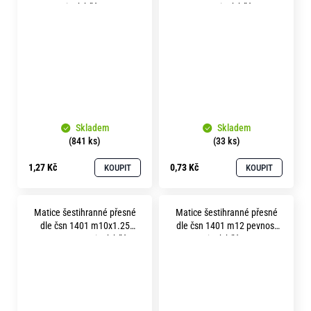
5.8 zinek bílý OK 16
5.8 zinek bílý
Skladem
Skladem
(841 ks)
(33 ks)
1,27 Kč
0,73 Kč
KOUPIT
KOUPIT
Matice šestihranné přesné
Matice šestihranné přesné
dle čsn 1401 m10x1.25
dle čsn 1401 m12 pevnost
pevnost 5.8 zinek bílý
5.8 zinek bílý OK 17