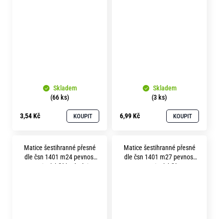
5.8 zinek bílý
5.8 zinek bílý
Skladem
Skladem
(66 ks)
(3 ks)
3,54 Kč
6,99 Kč
KOUPIT
KOUPIT
Matice šestihranné přesné
Matice šestihranné přesné
dle čsn 1401 m24 pevnost
dle čsn 1401 m27 pevnost
5.8 zinek bílý levý závit
5.8 zinek bílý