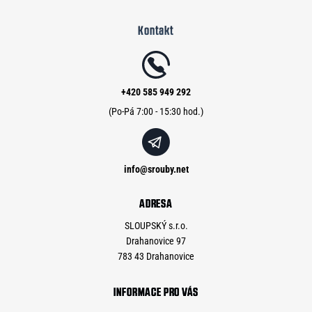
á
Kontakt
p
a
t
í
+420 585 949 292
info
@
srouby.net
ADRESA
SLOUPSKÝ s.r.o.
Drahanovice 97
783 43 Drahanovice
INFORMACE PRO VÁS