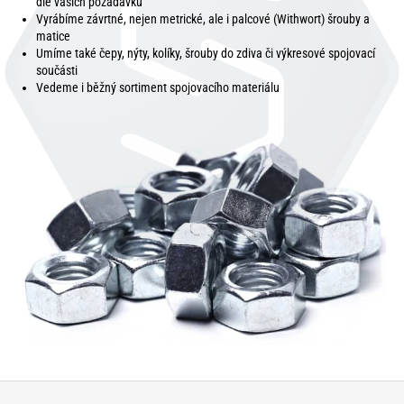
dle vašich požadavků
Vyrábíme závrtné, nejen metrické, ale i palcové (Withwort) šrouby a
matice
Umíme také čepy, nýty, kolíky, šrouby do zdiva či výkresové spojovací
součásti
Vedeme i běžný sortiment spojovacího materiálu
Z