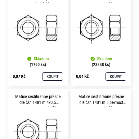
o
p
5.8 zinek bílý
5.8 zinek bílý
r
i
u
s
č
u
p
j
r
e
m
o
e
Skladem
Skladem
d
(1790 ks)
(23848 ks)
u
0,07 Kč
0,04 Kč
KOUPIT
KOUPIT
k
t
Matice šestihranné přesné
Matice šestihranné přesné
ů
dle čsn 1401 m 4x0.5
dle čsn 1401 m 5 pevnost
pevnost 5.8 zinek bílý
5.8 zinek bílý