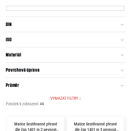
p
e
r
n
o
a
DIN
d
j
u
ISO
í
k
t
t
Materiál
?
ů
Povrchová úprava
Průměr
HLEDAT
VYMAZAT FILTRY
Položek k zobrazení:
44
D
V
o
Matice šestihranné přesné
Matice šestihranné přesné
ý
p
dle čsn 1401 m 2 pevnost
dle čsn 1401 m 3 pevnost