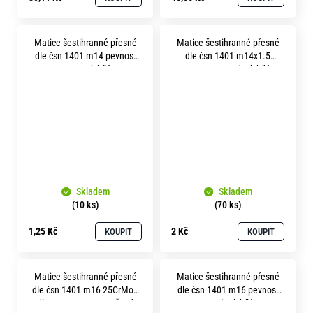
Matice šestihranné přesné
Matice šestihranné přesné
dle čsn 1401 m14 pevnost
dle čsn 1401 m14x1.5
5.8 zinek bílý
pevnost 5.8 zinek bílý
Skladem
Skladem
(10 ks)
(70 ks)
1,25 Kč
2 Kč
KOUPIT
KOUPIT
Matice šestihranné přesné
Matice šestihranné přesné
dle čsn 1401 m16 25CrMo4
dle čsn 1401 m16 pevnost
dle EN 10083 soutružené
5.8 zinek bílý