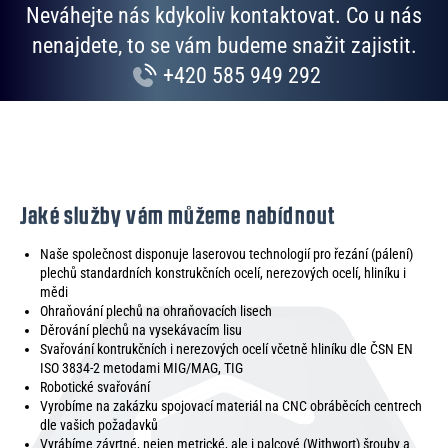
Neváhejte nás kdykoliv kontaktovat. Co u nás
nenajdete, to se vám budeme snažit zajistit.
+420 585 949 292
Jaké služby vám můžeme nabídnout
Naše společnost disponuje laserovou technologií pro řezání (pálení)
plechů standardních konstrukčních ocelí, nerezových ocelí, hliníku i
mědi
Ohraňování plechů na ohraňovacích lisech
Děrování plechů na vysekávacím lisu
Svařování kontrukčních i nerezových ocelí včetně hliníku dle ČSN EN
ISO 3834-2 metodami MIG/MAG, TIG
Robotické svařování
Vyrobíme na zakázku spojovací materiál na CNC obráběcích centrech
dle vašich požadavků
Vyrábíme závrtné, nejen metrické, ale i palcové (Withwort) šrouby a