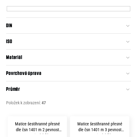
p
e
r
n
o
a
DIN
d
j
u
ISO
í
k
t
t
Materiál
?
ů
Povrchová úprava
Průměr
HLEDAT
Položek k zobrazení:
47
V
D
Matice šestihranné přesné
Matice šestihranné přesné
o
ý
dle čsn 1401 m 2 pevnost
dle čsn 1401 m 3 pevnost
p
5.8 zinek bílý
5.8 zinek bílý