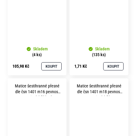
Skladem
Skladem
(4 ks)
(135 ks)
105,98 Kč
1,71 Kč
KOUPIT
KOUPIT
Matice šestihranné přesné
Matice šestihranné přesné
dle čsn 1401 m16 pevnost
dle čsn 1401 m18 pevnost
5.8 zinek bílý levý
5.8 zinek bílý