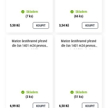
Skladem
Skladem
(7 ks)
(66 ks)
5,50 Kč
3,54 Kč
KOUPIT
KOUPIT
Matice šestihranné přesné
Matice šestihranné přesné
dle čsn 1401 m24 pevnost
dle čsn 1401 m24 pevnost
5.8 zinek bílý
5.8 zinek bílý levý závit
Skladem
Skladem
(3 ks)
(51 ks)
6,99 Kč
6,50 Kč
KOUPIT
KOUPIT