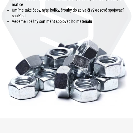
matice
Umíme také čepy, nýty, kolíky, šrouby do zdiva či výkresové spojovací
součásti
Vedeme i běžný sortiment spojovacího materiálu
Z
á