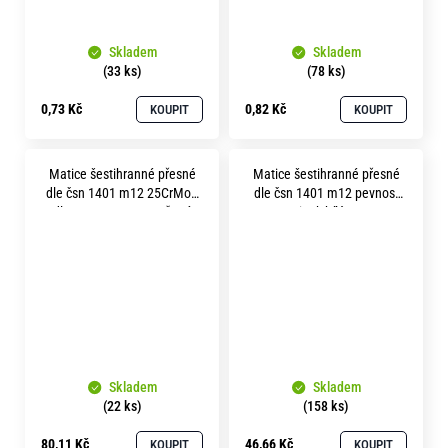
Skladem
Skladem
(33 ks)
(78 ks)
0,73 Kč
0,82 Kč
KOUPIT
KOUPIT
Matice šestihranné přesné
Matice šestihranné přesné
dle čsn 1401 m12 25CrMo4
dle čsn 1401 m12 pevnost
dle EN 10083 soutružené
5.8 zinek bílý OK 17
Skladem
Skladem
(22 ks)
(158 ks)
80,11 Kč
46,66 Kč
KOUPIT
KOUPIT