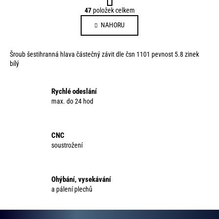
t
O
47
položek celkem
r
v
á
NAHORU
l
n
á
k
d
o
Šroub šestihranná hlava částečný závit dle čsn 1101 pevnost 5.8 zinek
a
v
bílý
c
á
í
n
p
Rychlé odeslání
í
max. do 24 hod
r
v
k
y
CNC
v
soustrožení
ý
p
i
Ohýbání, vysekávání
s
a pálení plechů
u