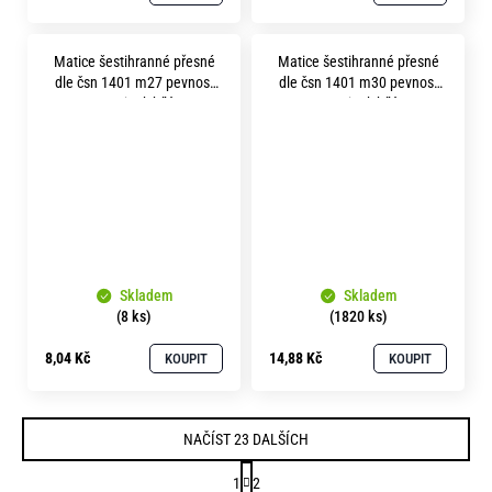
Matice šestihranné přesné
Matice šestihranné přesné
dle čsn 1401 m27 pevnost
dle čsn 1401 m30 pevnost
5.8 zinek bílý
5.8 zinek bílý
Skladem
Skladem
(8 ks)
(1820 ks)
8,04 Kč
14,88 Kč
KOUPIT
KOUPIT
NAČÍST 23 DALŠÍCH
S
1
2