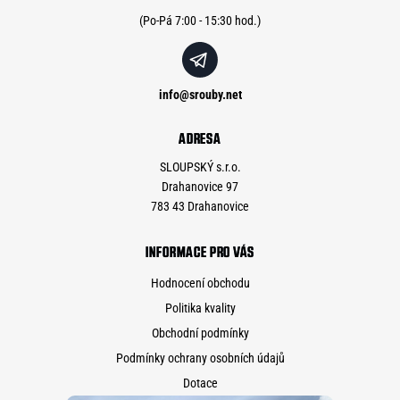
í
info
@
srouby.net
ADRESA
SLOUPSKÝ s.r.o.
Drahanovice 97
783 43 Drahanovice
INFORMACE PRO VÁS
Hodnocení obchodu
Politika kvality
Obchodní podmínky
Podmínky ochrany osobních údajů
Dotace