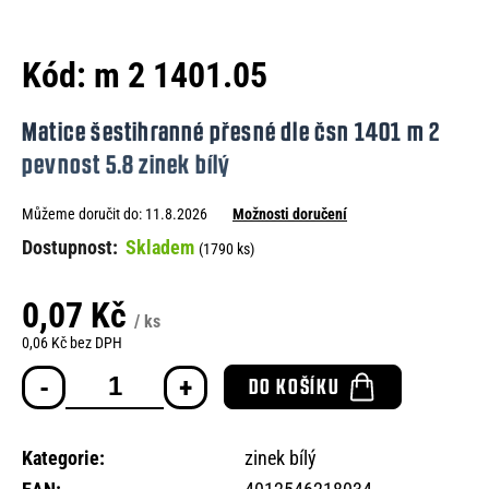
e
n
Kód:
m 2 1401.05
a
j
Matice šestihranné přesné dle čsn 1401 m 2
í
pevnost 5.8 zinek bílý
t
Můžeme doručit do:
11.8.2026
Možnosti doručení
?
Skladem
(1790 ks)
0,07 Kč
/ ks
HLEDAT
0,06 Kč bez DPH
Měrná
DO KOŠÍKU
cena:
D
o
Kategorie
:
zinek bílý
p