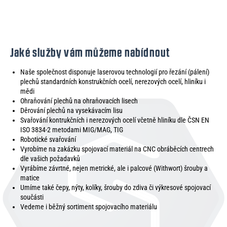
Jaké služby vám můžeme nabídnout
Naše společnost disponuje laserovou technologií pro řezání (pálení)
plechů standardních konstrukčních ocelí, nerezových ocelí, hliníku i
mědi
Ohraňování plechů na ohraňovacích lisech
Děrování plechů na vysekávacím lisu
Svařování kontrukčních i nerezových ocelí včetně hliníku dle ČSN EN
ISO 3834-2 metodami MIG/MAG, TIG
Robotické svařování
Vyrobíme na zakázku spojovací materiál na CNC obráběcích centrech
dle vašich požadavků
Vyrábíme závrtné, nejen metrické, ale i palcové (Withwort) šrouby a
matice
Umíme také čepy, nýty, kolíky, šrouby do zdiva či výkresové spojovací
součásti
Vedeme i běžný sortiment spojovacího materiálu