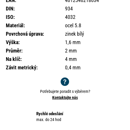
EAN
:
4012546218034
o
DIN
:
934
r
u
ISO
:
4032
č
Materiál
:
ocel 5.8
u
Povrchová úprava
:
zinek bílý
j
e
Výška
:
1,6 mm
m
Průměr
:
2 mm
e
Na klíč
:
4 mm
Závit metrický
:
0,4 mm
Potřebujete poradit s výběrem?
Kontaktujte nás
Rychlé odeslání
max. do 24 hod