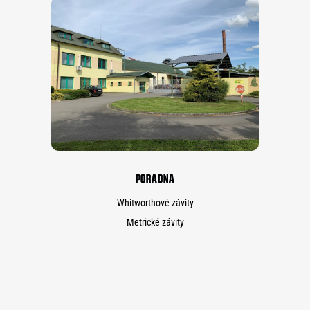
PORADNA
Whitworthové závity
Metrické závity