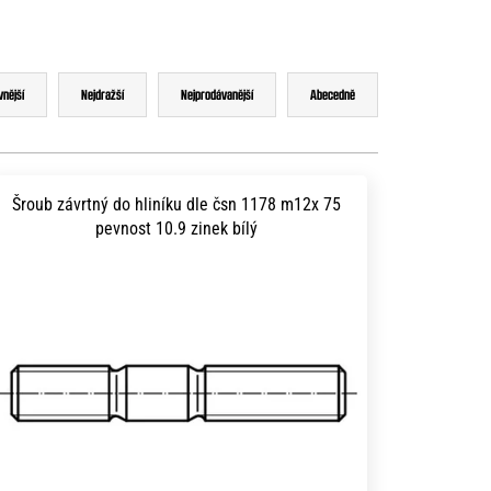
vnější
Nejdražší
Nejprodávanější
Abecedně
Šroub závrtný do hliníku dle čsn 1178 m12x 75
pevnost 10.9 zinek bílý