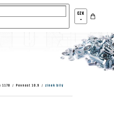
CZK
Nákupní
Přihlášení
košík
n 1178
Pevnost 10.9
zinek bílý