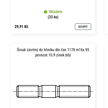
k
u
t
Skladem
k
ů
(33 ks)
t
29,91 Kč
KOUPIT
ů
Šroub závrtný do hliníku dle čsn 1178 m16x 95
pevnost 10.9 zinek bílý