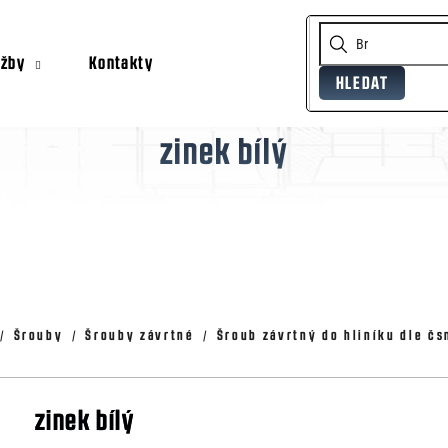
užby
Kontakty
HLEDAT
Co potřebujete najít?
zinek bílý
Doporučujeme
Šrouby
Šrouby závrtné
Šroub závrtný do hliníku dle čs
zinek bílý