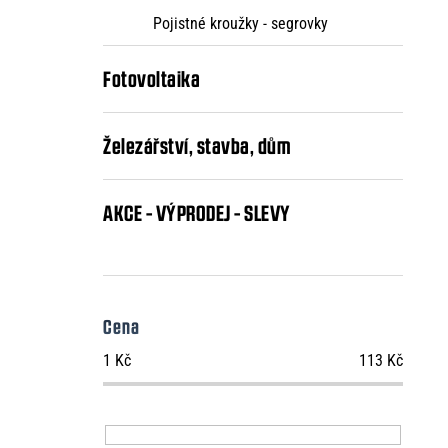
Pojistné kroužky - segrovky
Fotovoltaika
Železářství, stavba, dům
AKCE - VÝPRODEJ - SLEVY
Cena
1
Kč
113
Kč