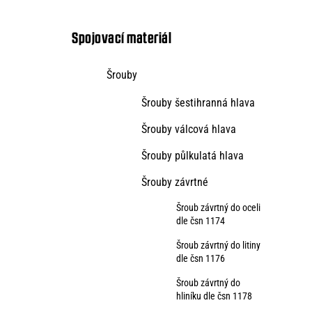
kategorie
s
t
Spojovací materiál
r
Šrouby
a
Šrouby šestihranná hlava
n
n
Šrouby válcová hlava
í
Šrouby půlkulatá hlava
p
Šrouby závrtné
a
Šroub závrtný do oceli
dle čsn 1174
n
Šroub závrtný do litiny
e
dle čsn 1176
l
Šroub závrtný do
hliníku dle čsn 1178