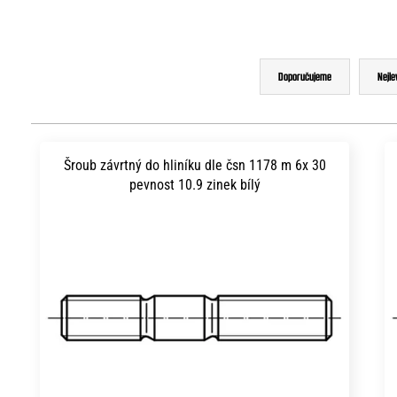
Ř
Doporučujeme
Nejle
a
z
V
e
ý
Šroub závrtný do hliníku dle čsn 1178 m 6x 30
n
pevnost 10.9 zinek bílý
p
í
i
p
s
r
p
o
r
d
o
u
d