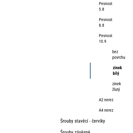
Pevnost
5.8
Pevnost
8.8
Pevnost
10.9
bez
povrchu
zinek
bílý
zinek
žlutý
A2 nerez
A4 nerez
Šrouby stavěcí - červíky
Šrouby závěsné