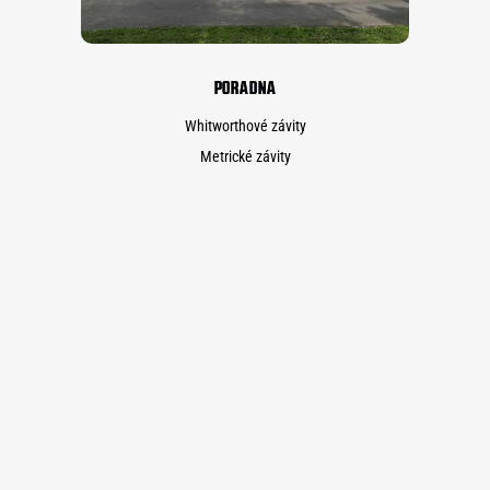
PORADNA
Whitworthové závity
Metrické závity