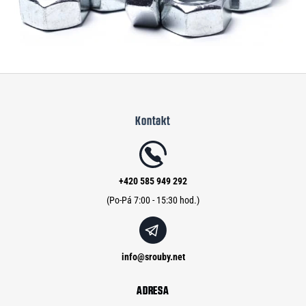
Z
á
Kontakt
p
a
t
í
+420 585 949 292
info
@
srouby.net
ADRESA