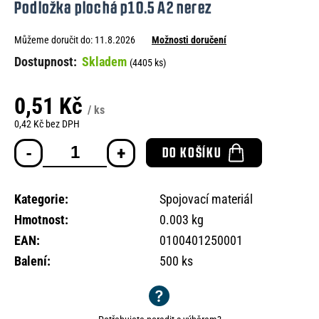
Podložka plochá p10.5 A2 nerez
e
n
Můžeme doručit do:
11.8.2026
Možnosti doručení
a
Skladem
(4405 ks)
j
í
0,51 Kč
/ ks
t
0,42 Kč bez DPH
Měrná
?
DO KOŠÍKU
cena:
Kategorie
:
Spojovací materiál
Hmotnost
:
0.003 kg
HLEDAT
EAN
:
0100401250001
Balení
:
500 ks
D
o
p