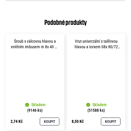
Šroub s válcovou hlavou a
Vrut univerzální s talířovou
vnitřním imbusem m 8x 40 A2
hlavou a torxem 08x 80/72
nerez
A2 nerez
Skladem
Skladem
(9146 ks)
(51588 ks)
2,74 Kč
8,50 Kč
KOUPIT
KOUPIT