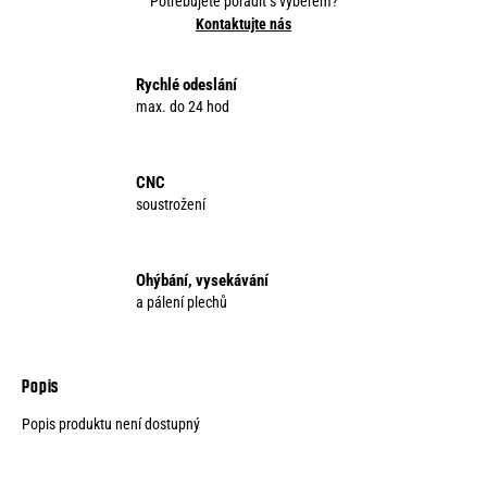
Potřebujete poradit s výběrem?
o
Kontaktujte nás
r
u
č
Rychlé odeslání
u
max. do 24 hod
j
e
m
CNC
e
soustrožení
Ohýbání, vysekávání
a pálení plechů
Popis produktu není dostupný