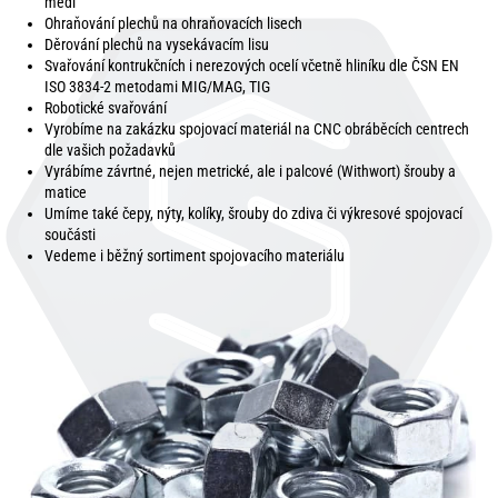
mědi
Ohraňování plechů na ohraňovacích lisech
Děrování plechů na vysekávacím lisu
Svařování kontrukčních i nerezových ocelí včetně hliníku dle ČSN EN
ISO 3834-2 metodami MIG/MAG, TIG
Robotické svařování
Vyrobíme na zakázku spojovací materiál na CNC obráběcích centrech
dle vašich požadavků
Vyrábíme závrtné, nejen metrické, ale i palcové (Withwort) šrouby a
matice
Umíme také čepy, nýty, kolíky, šrouby do zdiva či výkresové spojovací
součásti
Vedeme i běžný sortiment spojovacího materiálu