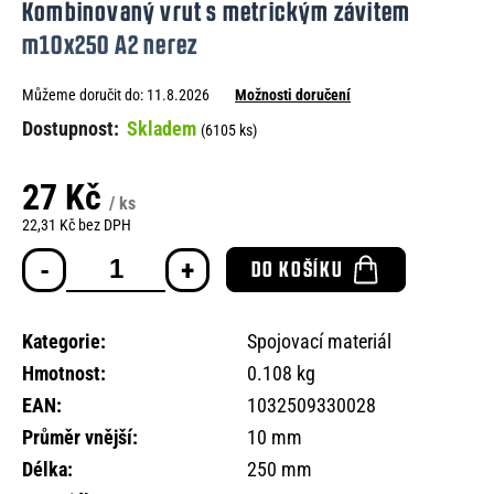
Kombinovaný vrut s metrickým závitem
e
m10x250 A2 nerez
n
a
Můžeme doručit do:
11.8.2026
Možnosti doručení
j
Skladem
(6105 ks)
í
t
27 Kč
/ ks
?
22,31 Kč bez DPH
Měrná
DO KOŠÍKU
cena:
Kategorie
:
Spojovací materiál
HLEDAT
Hmotnost
:
0.108 kg
EAN
:
1032509330028
D
Průměr vnější
:
10 mm
o
Délka
:
250 mm
p