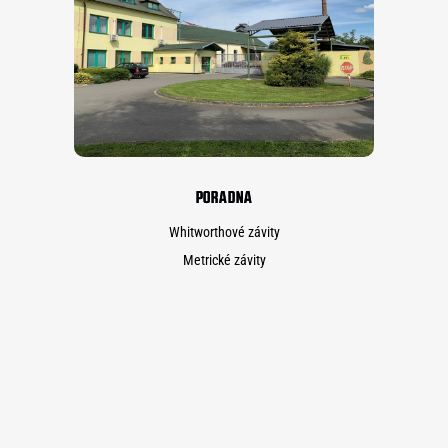
PORADNA
Whitworthové závity
Metrické závity