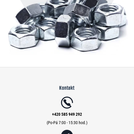
Z
á
Kontakt
p
a
t
í
+420 585 949 292