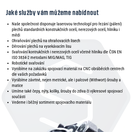
Jaké služby vám můžeme nabídnout
Naše společnost disponuje laserovou technologií pro řezání (pálení)
plechů standardních konstrukčních ocelí, nerezových ocelí, hliníku i
mědi
Ohraňování plechů na ohraňovacích lisech
Děrování plechů na vysekávacím lisu
Svařování kontrukčních i nerezových ocelí včetně hliníku dle ČSN EN
ISO 3834-2 metodami MIG/MAG, TIG
Robotické svařování
Vyrobíme na zakázku spojovací materiál na CNC obráběcích centrech
dle vašich požadavků
Vyrábíme závrtné, nejen metrické, ale i palcové (Withwort) šrouby a
matice
Umíme také čepy, nýty, kolíky, šrouby do zdiva či výkresové spojovací
součásti
Vedeme i běžný sortiment spojovacího materiálu