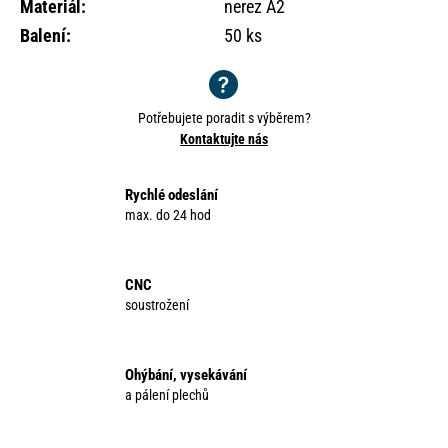
Materiál
:
nerez A2
o
r
Balení
:
50 ks
u
č
u
Potřebujete poradit s výběrem?
j
Kontaktujte nás
e
m
e
Rychlé odeslání
max. do 24 hod
CNC
soustrožení
Ohýbání, vysekávání
a pálení plechů