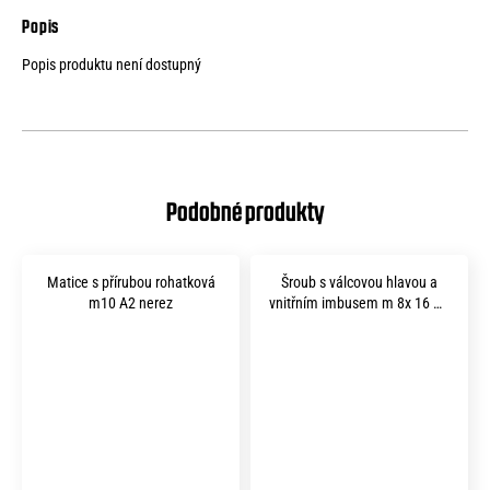
Popis produktu není dostupný
Matice s přírubou rohatková
Šroub s válcovou hlavou a
m10 A2 nerez
vnitřním imbusem m 8x 16 A2
nerez