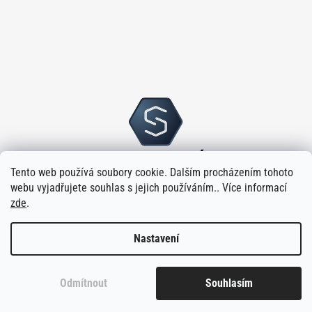
Tento web používá soubory cookie. Dalším procházením tohoto
webu vyjadřujete souhlas s jejich používáním.. Více informací
zde
.
Nastavení
Vytvořilo
na platformě
Shoptet
Odmítnout
Souhlasím
Copyright 2026
Sloupský s.r.o.
. Všechna práva vyhrazena.
Upravit
nastavení cookies