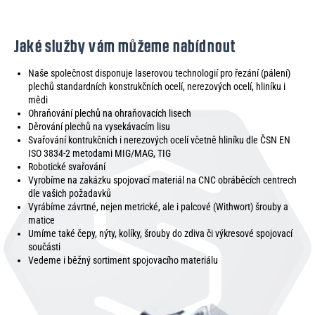
Jaké služby vám můžeme nabídnout
Naše společnost disponuje laserovou technologií pro řezání (pálení)
plechů standardních konstrukčních ocelí, nerezových ocelí, hliníku i
mědi
Ohraňování plechů na ohraňovacích lisech
Děrování plechů na vysekávacím lisu
Svařování kontrukčních i nerezových ocelí včetně hliníku dle ČSN EN
ISO 3834-2 metodami MIG/MAG, TIG
Robotické svařování
Vyrobíme na zakázku spojovací materiál na CNC obráběcích centrech
dle vašich požadavků
Vyrábíme závrtné, nejen metrické, ale i palcové (Withwort) šrouby a
matice
Umíme také čepy, nýty, kolíky, šrouby do zdiva či výkresové spojovací
součásti
Vedeme i běžný sortiment spojovacího materiálu