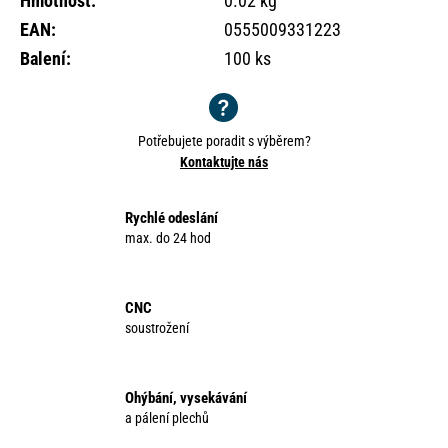
Hmotnost
:
0.02 kg
o
EAN
:
0555009331223
r
u
Balení
:
100 ks
č
u
j
e
Potřebujete poradit s výběrem?
Kontaktujte nás
m
e
Rychlé odeslání
max. do 24 hod
CNC
soustrožení
Ohýbání, vysekávání
a pálení plechů