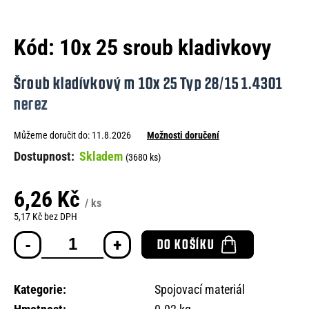
e
n
Kód:
10x 25 sroub kladivkovy
a
j
Šroub kladívkový m 10x 25 Typ 28/15 1.4301
í
nerez
t
Můžeme doručit do:
11.8.2026
Možnosti doručení
?
Skladem
(3680 ks)
6,26 Kč
/ ks
HLEDAT
5,17 Kč bez DPH
Měrná
DO KOŠÍKU
cena:
D
o
Kategorie
:
Spojovací materiál
p