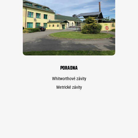
PORADNA
Whitworthové závity
Metrické závity