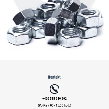
Z
á
Kontakt
p
a
t
í
+420 585 949 292