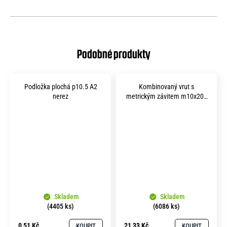
Podložka plochá p10.5 A2
Kombinovaný vrut s
nerez
metrickým závitem m10x200
A2 nerez
Skladem
Skladem
(4405 ks)
(6086 ks)
0,51 Kč
21,33 Kč
KOUPIT
KOUPIT