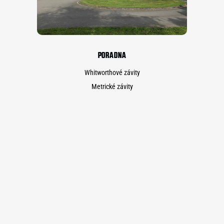
PORADNA
Whitworthové závity
Metrické závity