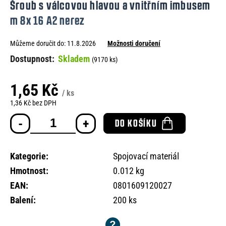
Šroub s válcovou hlavou a vnitřním imbusem
e
m 8x 16 A2 nerez
n
a
Můžeme doručit do:
11.8.2026
Možnosti doručení
j
Skladem
(9170 ks)
í
t
1,65 Kč
/ ks
?
1,36 Kč bez DPH
Měrná
DO KOŠÍKU
cena:
Kategorie
:
Spojovací materiál
HLEDAT
Hmotnost
:
0.012 kg
EAN
:
0801609120027
D
Balení
:
200 ks
o
p