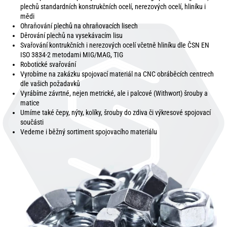
plechů standardních konstrukčních ocelí, nerezových ocelí, hliníku i
mědi
Ohraňování plechů na ohraňovacích lisech
Děrování plechů na vysekávacím lisu
Svařování kontrukčních i nerezových ocelí včetně hliníku dle ČSN EN
ISO 3834-2 metodami MIG/MAG, TIG
Robotické svařování
Vyrobíme na zakázku spojovací materiál na CNC obráběcích centrech
dle vašich požadavků
Vyrábíme závrtné, nejen metrické, ale i palcové (Withwort) šrouby a
matice
Umíme také čepy, nýty, kolíky, šrouby do zdiva či výkresové spojovací
součásti
Vedeme i běžný sortiment spojovacího materiálu