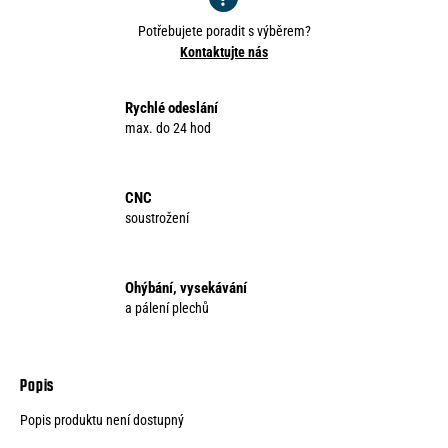
o
r
Potřebujete poradit s výběrem?
Kontaktujte nás
u
č
u
Rychlé odeslání
j
max. do 24 hod
e
m
e
CNC
soustrožení
Ohýbání, vysekávání
a pálení plechů
Popis produktu není dostupný