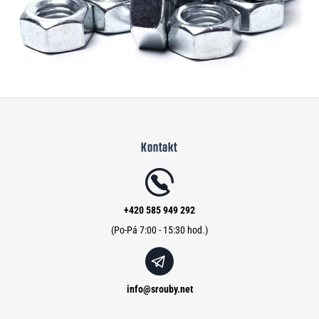
Z
á
Kontakt
p
a
t
í
+420 585 949 292
info
@
srouby.net