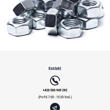
Z
á
Kontakt
p
a
t
í
+420 585 949 292