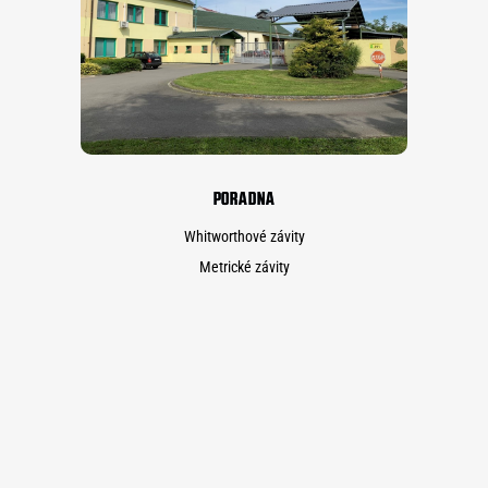
PORADNA
Whitworthové závity
Metrické závity