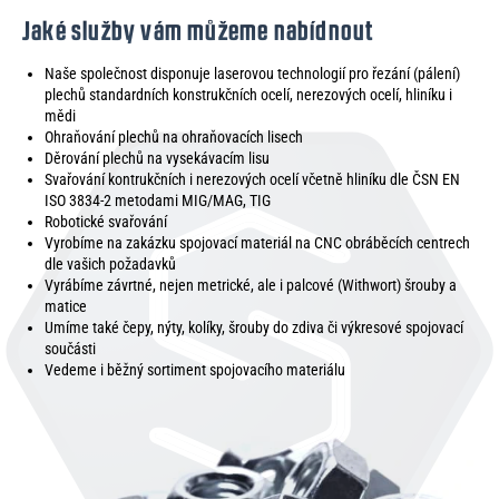
Jaké služby vám můžeme nabídnout
Naše společnost disponuje laserovou technologií pro řezání (pálení)
plechů standardních konstrukčních ocelí, nerezových ocelí, hliníku i
mědi
Ohraňování plechů na ohraňovacích lisech
Děrování plechů na vysekávacím lisu
Svařování kontrukčních i nerezových ocelí včetně hliníku dle ČSN EN
ISO 3834-2 metodami MIG/MAG, TIG
Robotické svařování
Vyrobíme na zakázku spojovací materiál na CNC obráběcích centrech
dle vašich požadavků
Vyrábíme závrtné, nejen metrické, ale i palcové (Withwort) šrouby a
matice
Umíme také čepy, nýty, kolíky, šrouby do zdiva či výkresové spojovací
součásti
Vedeme i běžný sortiment spojovacího materiálu