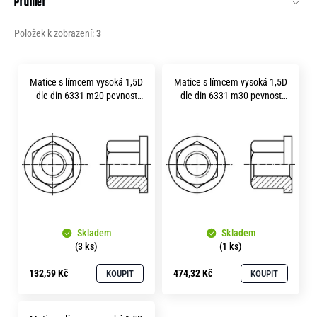
Průměr
o
r
Položek k zobrazení:
3
u
č
V
u
Matice s límcem vysoká 1,5D
Matice s límcem vysoká 1,5D
j
ý
dle din 6331 m20 pevnost
dle din 6331 m30 pevnost
e
p
8.8 bez povrchu
8.8 bez povrchu
m
i
e
s
p
r
o
Skladem
Skladem
d
(3 ks)
(1 ks)
u
132,59 Kč
474,32 Kč
KOUPIT
KOUPIT
k
t