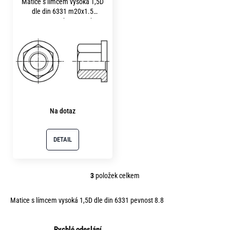
Matice s límcem vysoká 1,5D
ů
dle din 6331 m20x1.5
pevnost 8.8 bez povrchu
Na dotaz
DETAIL
3
položek celkem
O
v
Matice s límcem vysoká 1,5D dle din 6331 pevnost 8.8
l
á
d
Rychlé odeslání