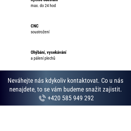
a
max. do 24 hod
c
í
p
CNC
r
soustrožení
v
k
y
Ohýbání, vysekávání
v
a pálení plechů
ý
p
i
Neváhejte nás kdykoliv kontaktovat. Co u nás
s
u
nenajdete, to se vám budeme snažit zajistit.
+420 585 949 292