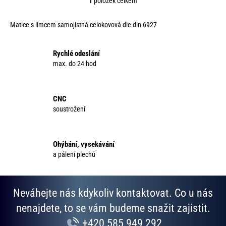
1
položek celkem
ů
O
v
Matice s límcem samojistná celokovová dle din 6927
l
á
d
Rychlé odeslání
a
max. do 24 hod
c
í
p
CNC
r
soustrožení
v
k
y
Ohýbání, vysekávání
v
a pálení plechů
ý
p
i
Neváhejte nás kdykoliv kontaktovat. Co u nás
s
u
nenajdete, to se vám budeme snažit zajistit.
+420 585 949 292