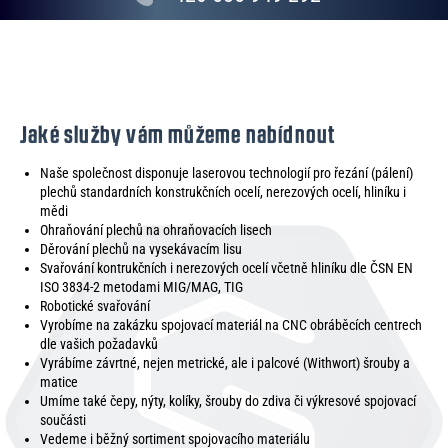
Jaké služby vám můžeme nabídnout
Naše společnost disponuje laserovou technologií pro řezání (pálení)
plechů standardních konstrukčních ocelí, nerezových ocelí, hliníku i
mědi
Ohraňování plechů na ohraňovacích lisech
Děrování plechů na vysekávacím lisu
Svařování kontrukčních i nerezových ocelí včetně hliníku dle ČSN EN
ISO 3834-2 metodami MIG/MAG, TIG
Robotické svařování
Vyrobíme na zakázku spojovací materiál na CNC obráběcích centrech
dle vašich požadavků
Vyrábíme závrtné, nejen metrické, ale i palcové (Withwort) šrouby a
matice
Umíme také čepy, nýty, kolíky, šrouby do zdiva či výkresové spojovací
součásti
Vedeme i běžný sortiment spojovacího materiálu