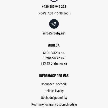
t
í
+420 585 949 292
info
@
srouby.net
ADRESA
SLOUPSKÝ s.r.o.
Drahanovice 97
783 43 Drahanovice
INFORMACE PRO VÁS
Hodnocení obchodu
Politika kvality
Obchodní podmínky
Podmínky ochrany osobních údajů