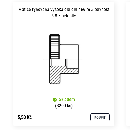
V
e
ý
Matice rýhovaná vysoká dle din 466 m 3 pevnost
n
5.8 zinek bílý
p
í
i
p
s
r
p
o
r
d
o
u
d
k
u
t
Skladem
k
ů
(3200 ks)
t
5,50 Kč
KOUPIT
ů