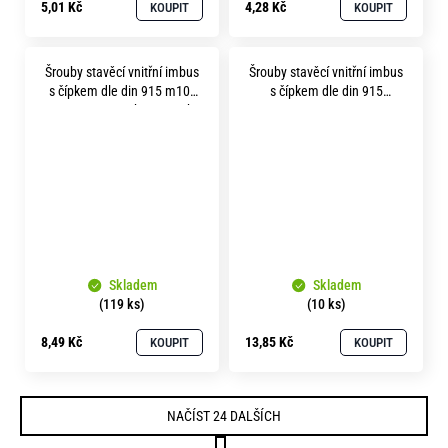
5,01 Kč
4,28 Kč
KOUPIT
KOUPIT
Šrouby stavěcí vnitřní imbus
Šrouby stavěcí vnitřní imbus
s čípkem dle din 915 m10x
s čípkem dle din 915
45 pevnost 45H bez povrchu
m10x1.0x 30 pevnost 45H
bez povrchu
Skladem
Skladem
(119 ks)
(10 ks)
8,49 Kč
13,85 Kč
KOUPIT
KOUPIT
NAČÍST 24 DALŠÍCH
S