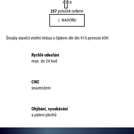
1
10
t
O
237
položek celkem
r
v
á
NAHORU
l
n
á
k
d
o
Šrouby stavěcí vnitřní imbus s čípkem dle din 915 pevnost 45H
a
v
c
á
í
Rychlé odeslání
n
p
max. do 24 hod
í
r
v
k
CNC
y
soustrožení
v
ý
p
Ohýbání, vysekávání
i
a pálení plechů
s
u