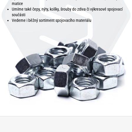
matice
Umíme také čepy, nýty, kolíky, šrouby do zdiva či výkresové spojovací
součásti
Vedeme i běžný sortiment spojovacího materiálu
Z
á