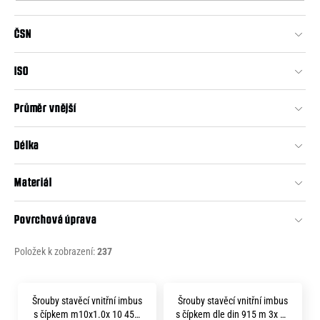
o
o
r
ČSN
d
u
č
u
u
ISO
k
j
t
e
Průměr vnější
m
ů
e
Délka
Materiál
Povrchová úprava
Položek k zobrazení:
237
V
Šrouby stavěcí vnitřní imbus
Šrouby stavěcí vnitřní imbus
ý
s čípkem m10x1.0x 10 45H
s čípkem dle din 915 m 3x 10