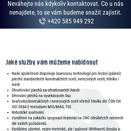
Neváhejte nás kdykoliv kontaktovat. Co u nás
nenajdete, to se vám budeme snažit zajistit.
+420 585 949 292
Jaké služby vám můžeme nabídnout
Naše společnost disponuje laserovou technologií pro řezání (pálení)
plechů standardních konstrukčních ocelí, nerezových ocelí, hliníku i
mědi
Ohraňování plechů na ohraňovacích lisech
Děrování plechů na vysekávacím lisu
Svařování kontrukčních i nerezových ocelí včetně hliníku dle ČSN EN
ISO 3834-2 metodami MIG/MAG, TIG
Robotické svařování
Vyrobíme na zakázku spojovací materiál na CNC obráběcích centrech
dle vašich požadavků
Vyrábíme závrtné, nejen metrické, ale i palcové (Withwort) šrouby a