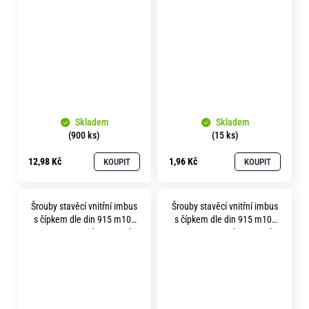
pevnost 45H bez povrchu
10 pevnost 45H bez povrchu
Skladem
Skladem
(900 ks)
(15 ks)
12,98 Kč
1,96 Kč
KOUPIT
KOUPIT
Šrouby stavěcí vnitřní imbus
Šrouby stavěcí vnitřní imbus
s čípkem dle din 915 m10x
s čípkem dle din 915 m10x
12 pevnost 45H bez povrchu
20 pevnost 45H bez povrchu