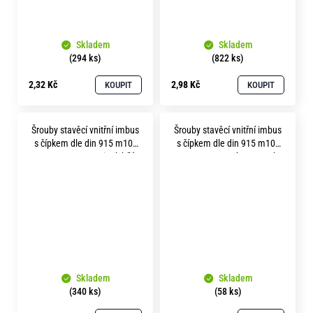
Skladem
Skladem
(294 ks)
(822 ks)
2,32 Kč
2,98 Kč
KOUPIT
KOUPIT
Šrouby stavěcí vnitřní imbus
Šrouby stavěcí vnitřní imbus
s čípkem dle din 915 m10x
s čípkem dle din 915 m10x
20 pevnost 45H zinek bílý
30 pevnost 45H bez povrchu
Skladem
Skladem
(340 ks)
(58 ks)