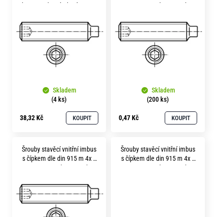
p
bez povrchu výroba úpravou
pevnost 45H bez povrchu
i
s
p
r
o
Skladem
Skladem
d
(4 ks)
(200 ks)
u
38,32 Kč
0,47 Kč
KOUPIT
KOUPIT
k
t
Šrouby stavěcí vnitřní imbus
Šrouby stavěcí vnitřní imbus
ů
s čípkem dle din 915 m 4x 6
s čípkem dle din 915 m 4x 8
pevnost 45H bez povrchu
pevnost 45H bez povrchu