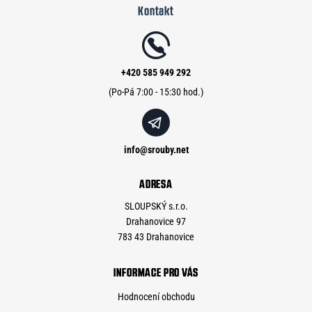
Kontakt
p
a
t
í
+420 585 949 292
info
@
srouby.net
ADRESA
SLOUPSKÝ s.r.o.
Drahanovice 97
783 43 Drahanovice
INFORMACE PRO VÁS
Hodnocení obchodu