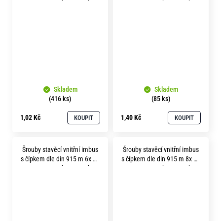
pevnost 45H bez povrchu
pevnost 45H bez povrchu
Skladem
Skladem
(416 ks)
(85 ks)
1,02 Kč
1,40 Kč
KOUPIT
KOUPIT
Šrouby stavěcí vnitřní imbus
Šrouby stavěcí vnitřní imbus
s čípkem dle din 915 m 6x 40
s čípkem dle din 915 m 8x 16
pevnost 45H bez povrchu
pevnost 45H bez povrchu