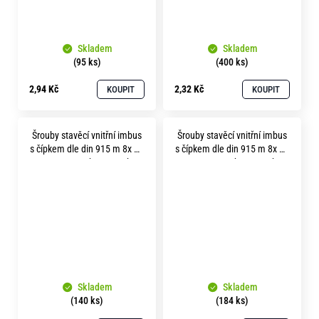
Skladem
Skladem
(95 ks)
(400 ks)
2,94 Kč
2,32 Kč
KOUPIT
KOUPIT
Šrouby stavěcí vnitřní imbus
Šrouby stavěcí vnitřní imbus
s čípkem dle din 915 m 8x 20
s čípkem dle din 915 m 8x 25
pevnost 45H bez povrchu
pevnost 45H bez povrchu
Skladem
Skladem
(140 ks)
(184 ks)