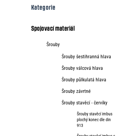
o
Přeskočit
Kategorie
kategorie
s
t
Spojovací materiál
r
Šrouby
a
Šrouby šestihranná hlava
n
n
Šrouby válcová hlava
í
Šrouby půlkulatá hlava
p
Šrouby závrtné
a
Šrouby stavěcí - červíky
n
Šrouby stavěcí imbus
plochý konec dle din
e
913
l