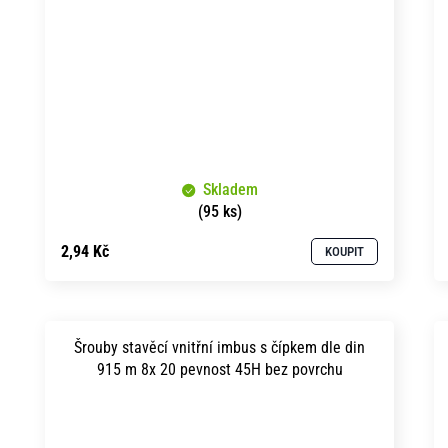
Skladem
(95 ks)
2,94 Kč
KOUPIT
Šrouby stavěcí vnitřní imbus s čípkem dle din
915 m 8x 20 pevnost 45H bez povrchu