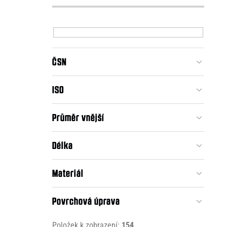
ČSN
ISO
Průměr vnější
Délka
Materiál
Povrchová úprava
Položek k zobrazení:
154