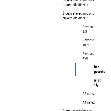
Šrouby stavěcí imbus s
hrotem dle din 914
Šrouby stavěcí imbus s
čípkem dle din 915
Pevnost
8.8
Pevnost
10.9
Pevnost
45H
bez
povrchu
zinek
bílý
A2 nerez
A4 nerez