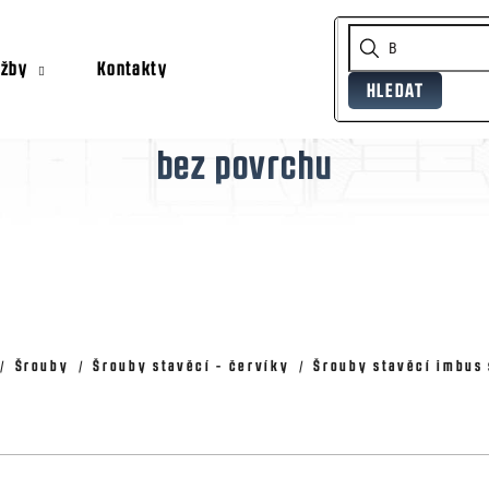
užby
Kontakty
HLEDAT
Co potřebujete najít?
bez povrchu
Doporučujeme
Šrouby
Šrouby stavěcí - červíky
Šrouby stavěcí imbus 