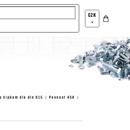
CZK
Nákupní
Přihlášení
košík
s čípkem dle din 915
Pevnost 45H