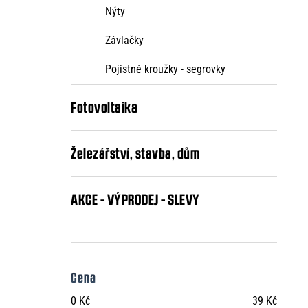
Nýty
Závlačky
Pojistné kroužky - segrovky
Fotovoltaika
Železářství, stavba, dům
AKCE - VÝPRODEJ - SLEVY
Cena
0
Kč
39
Kč