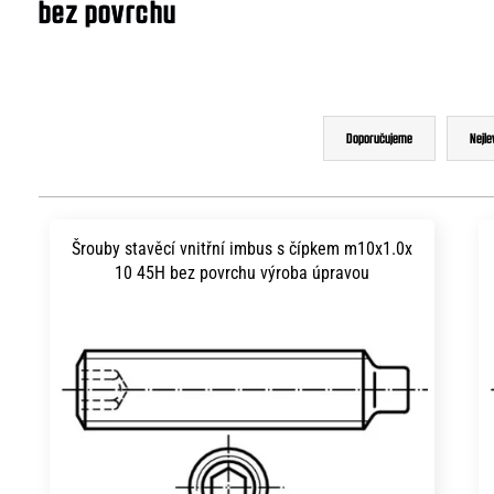
bez povrchu
Ř
Doporučujeme
Nejle
a
z
V
e
ý
Šrouby stavěcí vnitřní imbus s čípkem m10x1.0x
n
10 45H bez povrchu výroba úpravou
p
í
i
p
s
r
p
o
r
d
o