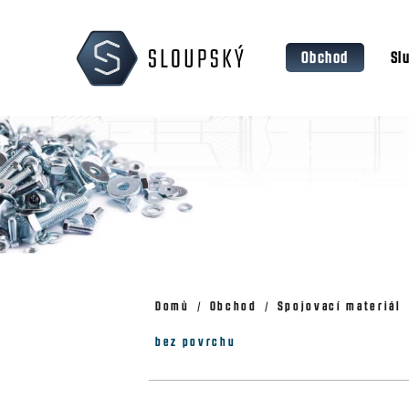
Přejít
K
na
o
Zpět
Zpět
obsah
Obchod
Sl
š
do
do
obchodu
obchodu
í
k
Domů
Obchod
Spojovací materiál
bez povrchu
P