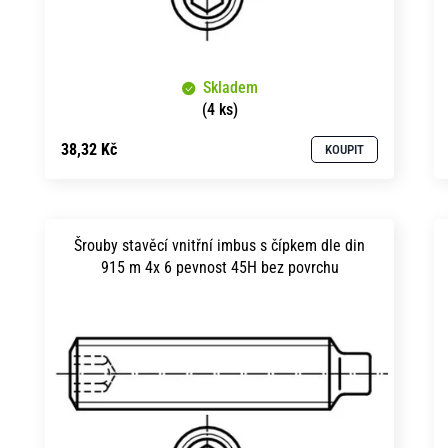
u
d
k
u
t
Skladem
k
ů
(4 ks)
t
38,32 Kč
KOUPIT
ů
Šrouby stavěcí vnitřní imbus s čípkem dle din
915 m 4x 6 pevnost 45H bez povrchu