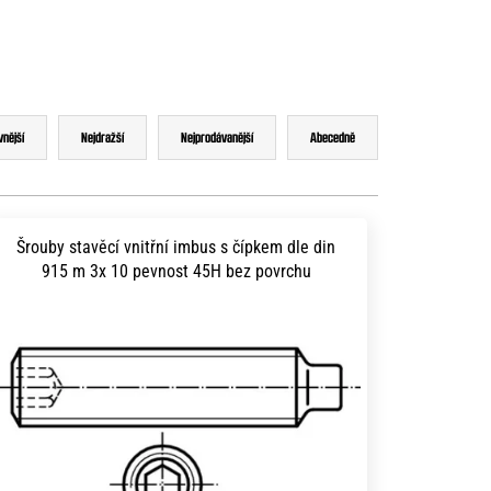
vnější
Nejdražší
Nejprodávanější
Abecedně
Šrouby stavěcí vnitřní imbus s čípkem dle din
915 m 3x 10 pevnost 45H bez povrchu