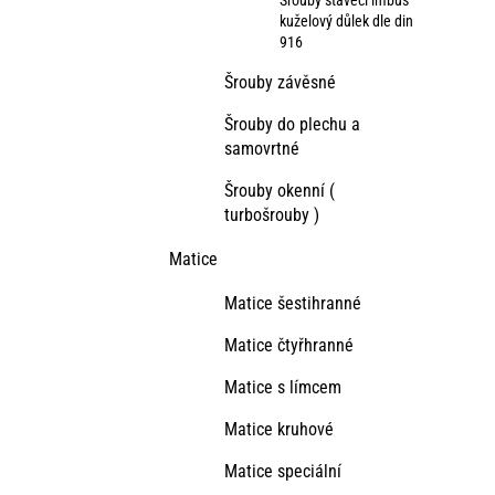
Šrouby stavěcí imbus
kuželový důlek dle din
916
Šrouby závěsné
Šrouby do plechu a
samovrtné
Šrouby okenní (
turbošrouby )
Matice
Matice šestihranné
Matice čtyřhranné
Matice s límcem
Matice kruhové
Matice speciální