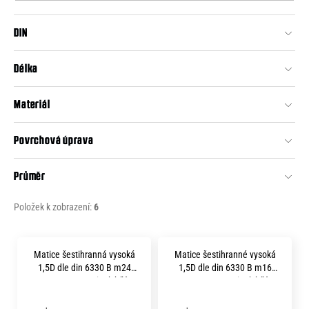
o
o
r
DIN
d
u
č
u
u
Délka
k
j
t
e
Materiál
m
ů
e
Povrchová úprava
Průměr
Položek k zobrazení:
6
V
Matice šestihranná vysoká
Matice šestihranné vysoká
ý
1,5D dle din 6330 B m24
1,5D dle din 6330 B m16
p
pevnost 10.9 zinek bílý
pevnost 10.9 zinek bílý
i