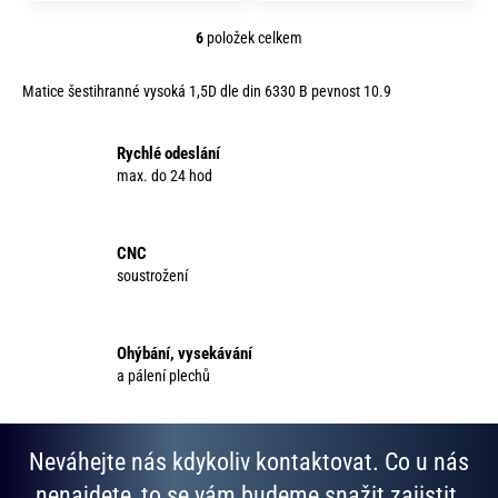
6
položek celkem
O
v
Matice šestihranné vysoká 1,5D dle din 6330 B pevnost 10.9
l
á
d
Rychlé odeslání
a
max. do 24 hod
c
í
p
CNC
r
soustrožení
v
k
y
Ohýbání, vysekávání
v
a pálení plechů
ý
p
i
Neváhejte nás kdykoliv kontaktovat. Co u nás
s
u
nenajdete, to se vám budeme snažit zajistit.