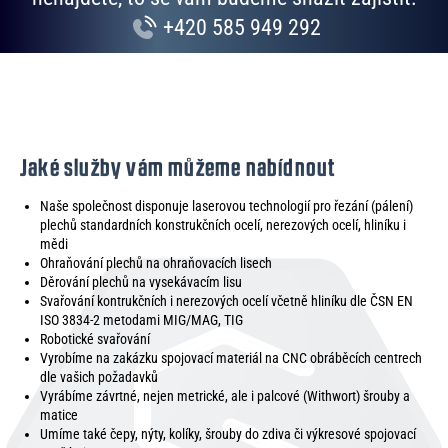
+420 585 949 292
Jaké služby vám můžeme nabídnout
Naše společnost disponuje laserovou technologií pro řezání (pálení)
plechů standardních konstrukčních ocelí, nerezových ocelí, hliníku i
mědi
Ohraňování plechů na ohraňovacích lisech
Děrování plechů na vysekávacím lisu
Svařování kontrukčních i nerezových ocelí včetně hliníku dle ČSN EN
ISO 3834-2 metodami MIG/MAG, TIG
Robotické svařování
Vyrobíme na zakázku spojovací materiál na CNC obráběcích centrech
dle vašich požadavků
Vyrábíme závrtné, nejen metrické, ale i palcové (Withwort) šrouby a
matice
Umíme také čepy, nýty, kolíky, šrouby do zdiva či výkresové spojovací