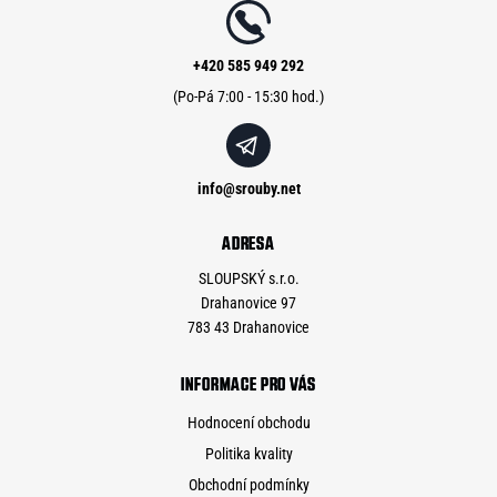
a
t
í
+420 585 949 292
info
@
srouby.net
ADRESA
SLOUPSKÝ s.r.o.
Drahanovice 97
783 43 Drahanovice
INFORMACE PRO VÁS
Hodnocení obchodu
Politika kvality
Obchodní podmínky