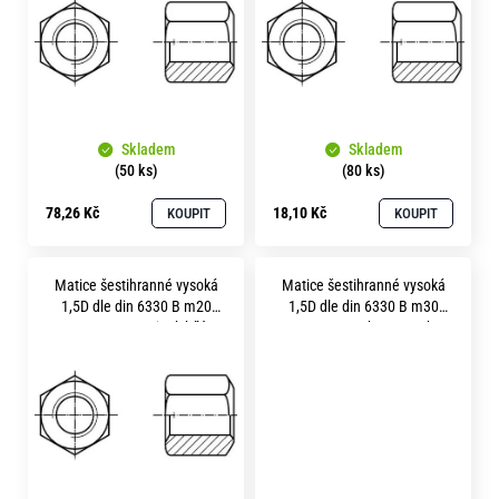
s
p
r
o
Skladem
Skladem
d
(50 ks)
(80 ks)
u
78,26 Kč
18,10 Kč
KOUPIT
KOUPIT
k
t
Matice šestihranné vysoká
Matice šestihranné vysoká
ů
1,5D dle din 6330 B m20
1,5D dle din 6330 B m30
pevnost 10.9 zinek bílý
pevnost 10.9 bez povrchu