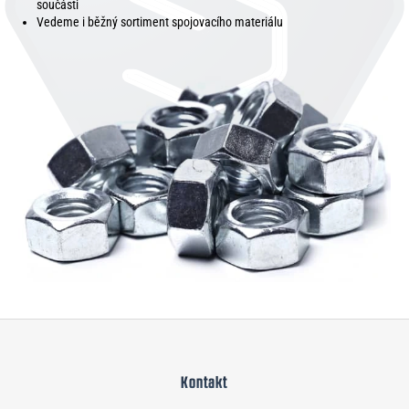
součásti
Vedeme i běžný sortiment spojovacího materiálu
Z
á
Kontakt
p