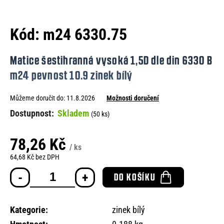
e
n
Kód:
m24 6330.75
a
j
Matice šestihranná vysoká 1,5D dle din 6330 B
í
m24 pevnost 10.9 zinek bílý
t
Můžeme doručit do:
11.8.2026
Možnosti doručení
?
Skladem
(50 ks)
78,26 Kč
/ ks
HLEDAT
64,68 Kč bez DPH
Měrná
DO KOŠÍKU
cena:
D
o
Kategorie
:
zinek bílý
p