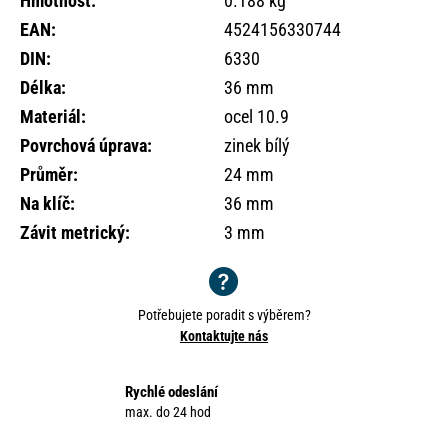
Hmotnost
:
0.188 kg
o
EAN
:
4524156330744
r
u
DIN
:
6330
č
Délka
:
36 mm
u
Materiál
:
ocel 10.9
j
e
Povrchová úprava
:
zinek bílý
m
Průměr
:
24 mm
e
Na klíč
:
36 mm
Závit metrický
:
3 mm
Potřebujete poradit s výběrem?
Kontaktujte nás
Rychlé odeslání
max. do 24 hod