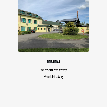
PORADNA
Whitworthové závity
Metrické závity