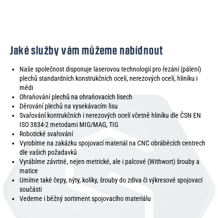
Jaké služby vám můžeme nabídnout
Naše společnost disponuje laserovou technologií pro řezání (pálení)
plechů standardních konstrukčních ocelí, nerezových ocelí, hliníku i
mědi
Ohraňování plechů na ohraňovacích lisech
Děrování plechů na vysekávacím lisu
Svařování kontrukčních i nerezových ocelí včetně hliníku dle ČSN EN
ISO 3834-2 metodami MIG/MAG, TIG
Robotické svařování
Vyrobíme na zakázku spojovací materiál na CNC obráběcích centrech
dle vašich požadavků
Vyrábíme závrtné, nejen metrické, ale i palcové (Withwort) šrouby a
matice
Umíme také čepy, nýty, kolíky, šrouby do zdiva či výkresové spojovací
součásti
Vedeme i běžný sortiment spojovacího materiálu