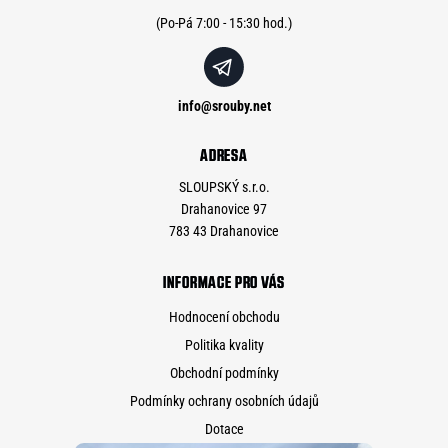
í
info
@
srouby.net
ADRESA
SLOUPSKÝ s.r.o.
Drahanovice 97
783 43 Drahanovice
INFORMACE PRO VÁS
Hodnocení obchodu
Politika kvality
Obchodní podmínky
Podmínky ochrany osobních údajů
Dotace