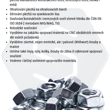
plechů standardních konstrukčních ocelí, nerezových ocelí, hliníku i
mědi
Ohraňování plechů na ohraňovacích lisech
Děrování plechů na vysekávacím lisu
Svařování kontrukčních i nerezových ocelí včetně hliníku dle ČSN EN
ISO 3834-2 metodami MIG/MAG, TIG
Robotické svařování
Vyrobíme na zakázku spojovací materiál na CNC obráběcích centrech
dle vašich požadavků
Vyrábíme závrtné, nejen metrické, ale i palcové (Withwort) šrouby a
matice
Umíme také čepy, nýty, kolíky, šrouby do zdiva či výkresové spojovací
součásti
Vedeme i běžný sortiment spojovacího materiálu