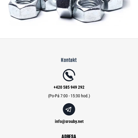
Z
á
Kontakt
p
a
t
í
+420 585 949 292
info
@
srouby.net
ADRESA