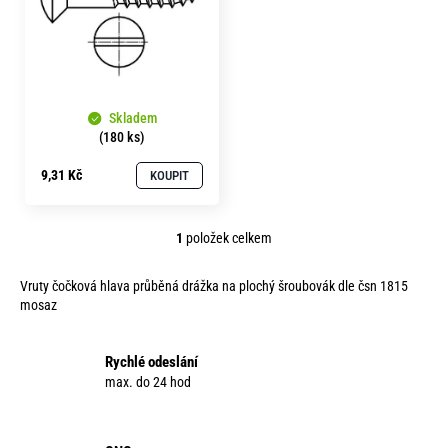
s
o
r
p
u
r
č
o
u
j
Skladem
d
(180 ks)
e
u
m
9,31 Kč
KOUPIT
k
e
t
1
položek celkem
ů
O
v
Vruty čočková hlava průběná drážka na plochý šroubovák dle čsn 1815
l
mosaz
á
d
a
Rychlé odeslání
c
max. do 24 hod
í
p
r