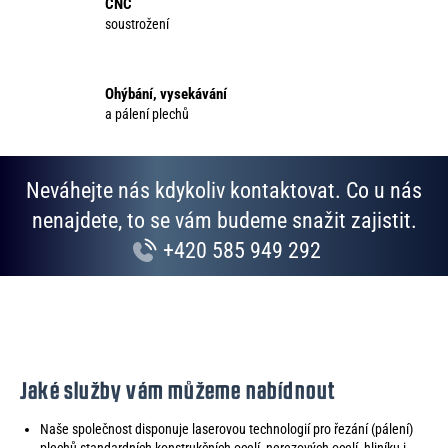
CNC
v
soustrožení
k
y
v
Ohýbání, vysekávání
ý
a pálení plechů
p
i
s
Neváhejte nás kdykoliv kontaktovat. Co u nás
u
nenajdete, to se vám budeme snažit zajistit.
+420 585 949 292
Jaké služby vám můžeme nabídnout
Naše společnost disponuje laserovou technologií pro řezání (pálení)