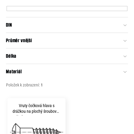
p
e
r
n
o
a
DIN
d
j
u
Průměr vnější
í
k
t
t
Délka
?
ů
Materiál
Položek k zobrazení:
1
HLEDAT
V
Vruty čočková hlava s
ý
drážkou na plochý šroubovák
D
p
dle čsn 1815 5x 60 mosaz
o
i
p