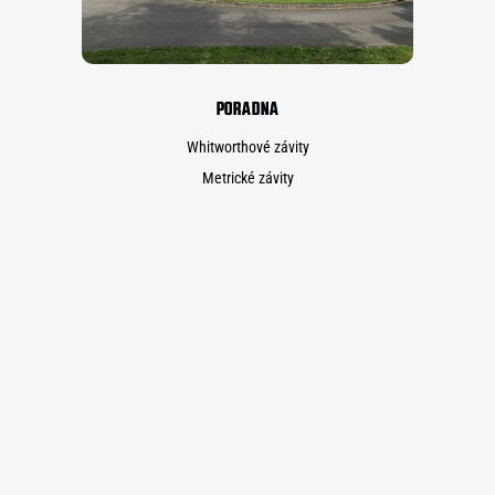
PORADNA
Whitworthové závity
Metrické závity