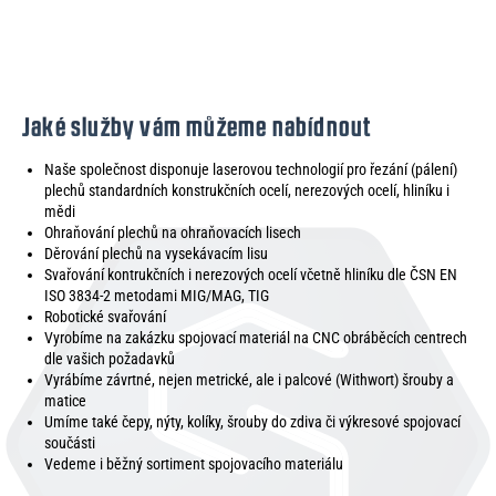
Jaké služby vám můžeme nabídnout
Naše společnost disponuje laserovou technologií pro řezání (pálení)
plechů standardních konstrukčních ocelí, nerezových ocelí, hliníku i
mědi
Ohraňování plechů na ohraňovacích lisech
Děrování plechů na vysekávacím lisu
Svařování kontrukčních i nerezových ocelí včetně hliníku dle ČSN EN
ISO 3834-2 metodami MIG/MAG, TIG
Robotické svařování
Vyrobíme na zakázku spojovací materiál na CNC obráběcích centrech
dle vašich požadavků
Vyrábíme závrtné, nejen metrické, ale i palcové (Withwort) šrouby a
matice
Umíme také čepy, nýty, kolíky, šrouby do zdiva či výkresové spojovací
součásti
Vedeme i běžný sortiment spojovacího materiálu