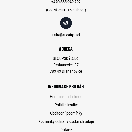
í
+420 585 949 292
info
@
srouby.net
ADRESA
SLOUPSKÝ s.r.o.
Drahanovice 97
783 43 Drahanovice
INFORMACE PRO VÁS
Hodnocení obchodu
Politika kvality
Obchodní podmínky
Podmínky ochrany osobních údajů
Dotace