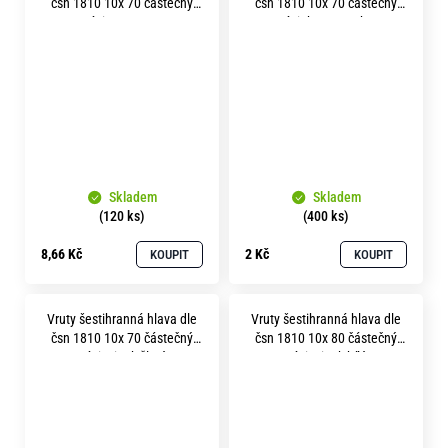
čsn 1810 10x 70 částečný
čsn 1810 10x 70 částečný
závit A2 nerez
závit bez povrchu
Skladem
Skladem
(120 ks)
(400 ks)
8,66 Kč
2 Kč
KOUPIT
KOUPIT
Vruty šestihranná hlava dle
Vruty šestihranná hlava dle
čsn 1810 10x 70 částečný
čsn 1810 10x 80 částečný
závit zinek žlutý
závit zinek bílý