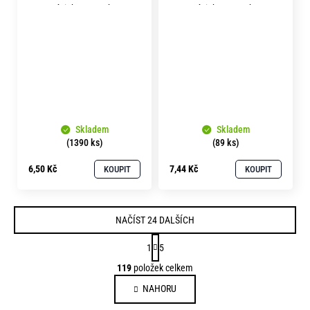
závit bez povrchu
závit bez povrchu
Skladem
Skladem
(1390 ks)
(89 ks)
6,50 Kč
7,44 Kč
KOUPIT
KOUPIT
NAČÍST 24 DALŠÍCH
S
1
5
t
O
119
položek celkem
r
v
á
NAHORU
l
n
á