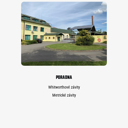
PORADNA
Whitworthové závity
Metrické závity