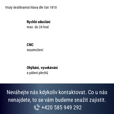
k
d
o
Vruty šestihranná hlava dle čsn 1810
a
v
c
á
í
Rychlé odeslání
n
p
max. do 24 hod
í
r
v
k
CNC
y
soustrožení
v
ý
p
Ohýbání, vysekávání
i
a pálení plechů
s
u
Neváhejte nás kdykoliv kontaktovat. Co u nás
nenajdete, to se vám budeme snažit zajistit.
+420 585 949 292