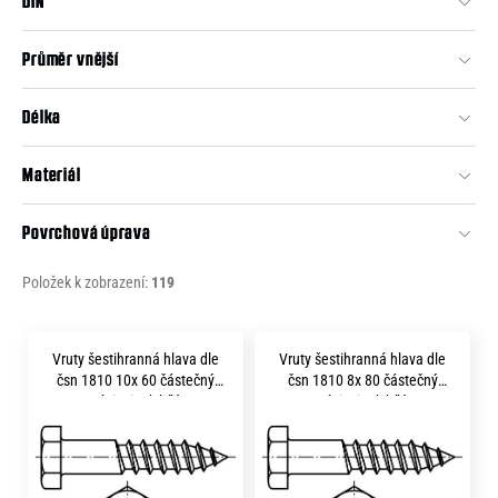
DIN
d
u
Průměr vnější
k
t
Délka
ů
Materiál
Povrchová úprava
Položek k zobrazení:
119
V
Vruty šestihranná hlava dle
Vruty šestihranná hlava dle
ý
čsn 1810 10x 60 částečný
čsn 1810 8x 80 částečný
p
závit zinek bílý
závit zinek bílý
i
s