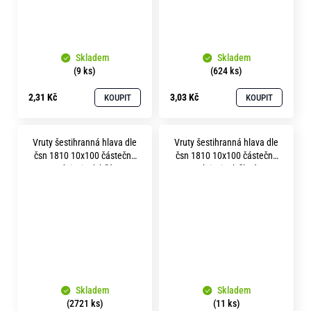
Skladem
Skladem
(9 ks)
(624 ks)
2,31 Kč
3,03 Kč
KOUPIT
KOUPIT
Vruty šestihranná hlava dle
Vruty šestihranná hlava dle
čsn 1810 10x100 částečný
čsn 1810 10x100 částečný
závit zinek bílý
závit zinek žlutý
Skladem
Skladem
(2721 ks)
(11 ks)