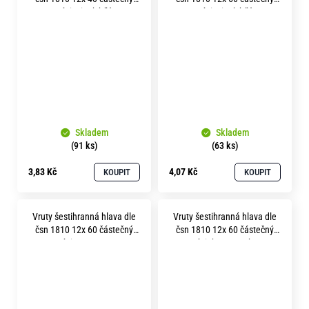
závit zinek bílý
závit zinek bílý
Skladem
Skladem
(91 ks)
(63 ks)
3,83 Kč
4,07 Kč
KOUPIT
KOUPIT
Vruty šestihranná hlava dle
Vruty šestihranná hlava dle
čsn 1810 12x 60 částečný
čsn 1810 12x 60 částečný
závit A2 nerez
závit bez povrchu