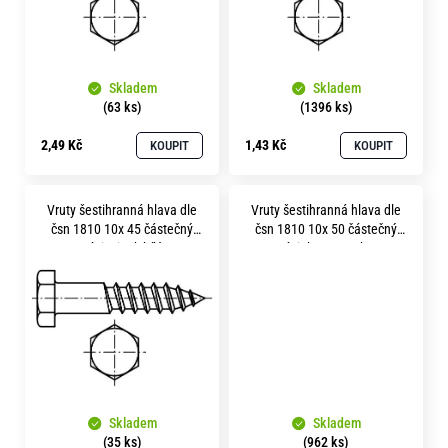
p
r
o
Skladem
Skladem
d
(63 ks)
(1396 ks)
u
2,49 Kč
1,43 Kč
KOUPIT
KOUPIT
k
t
Vruty šestihranná hlava dle
Vruty šestihranná hlava dle
ů
čsn 1810 10x 45 částečný
čsn 1810 10x 50 částečný
závit zinek bílý
závit bez povrchu
Skladem
Skladem
(35 ks)
(962 ks)