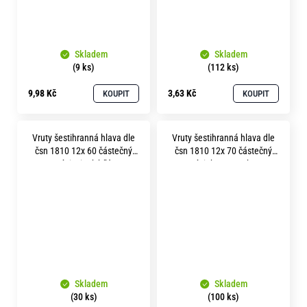
Skladem
Skladem
(9 ks)
(112 ks)
9,98 Kč
3,63 Kč
KOUPIT
KOUPIT
Vruty šestihranná hlava dle
Vruty šestihranná hlava dle
čsn 1810 12x 60 částečný
čsn 1810 12x 70 částečný
závit zinek bílý
závit bez povrchu
Skladem
Skladem
(30 ks)
(100 ks)