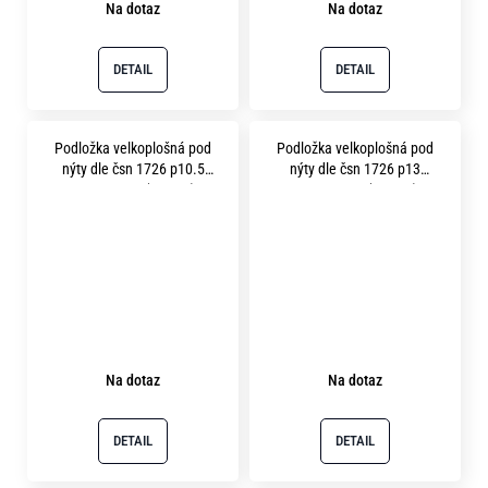
Na dotaz
Na dotaz
DETAIL
DETAIL
Podložka velkoplošná pod
Podložka velkoplošná pod
nýty dle čsn 1726 p10.5
nýty dle čsn 1726 p13
pevnost 8.8 (200HV)
pevnost 8.8 (200HV)
fosfátováno
fosfátováno
Na dotaz
Na dotaz
DETAIL
DETAIL