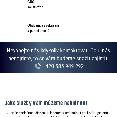
CNC
r
soustrožení
v
k
y
Ohýbání, vysekávání
v
a pálení plechů
ý
p
i
Neváhejte nás kdykoliv kontaktovat. Co u nás
s
u
nenajdete, to se vám budeme snažit zajistit.
+420 585 949 292
Jaké služby vám můžeme nabídnout
Naše společnost disponuje laserovou technologií pro řezání (pálení)