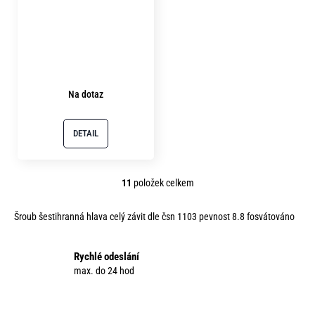
Na dotaz
DETAIL
11
položek celkem
O
v
Šroub šestihranná hlava celý závit dle čsn 1103 pevnost 8.8 fosvátováno
l
á
d
Rychlé odeslání
a
max. do 24 hod
c
í
p