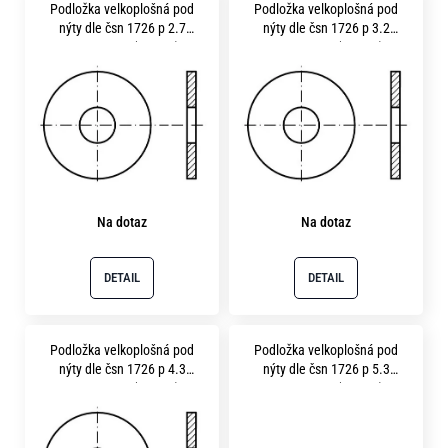
o
Podložka velkoplošná pod
Podložka velkoplošná pod
ý
nýty dle čsn 1726 p 2.7
nýty dle čsn 1726 p 3.2
r
p
pevnost 8.8 (200HV)
pevnost 8.8 (200HV)
u
fosfátováno
fosfátováno
č
i
u
s
j
p
e
m
r
e
o
Na dotaz
Na dotaz
d
u
DETAIL
DETAIL
k
t
ů
Podložka velkoplošná pod
Podložka velkoplošná pod
nýty dle čsn 1726 p 4.3
nýty dle čsn 1726 p 5.3
pevnost 8.8 (200HV)
pevnost 8.8 (200HV)
fosfátováno
fosfátováno