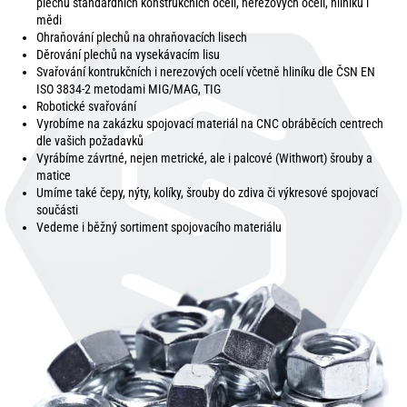
plechů standardních konstrukčních ocelí, nerezových ocelí, hliníku i
mědi
Ohraňování plechů na ohraňovacích lisech
Děrování plechů na vysekávacím lisu
Svařování kontrukčních i nerezových ocelí včetně hliníku dle ČSN EN
ISO 3834-2 metodami MIG/MAG, TIG
Robotické svařování
Vyrobíme na zakázku spojovací materiál na CNC obráběcích centrech
dle vašich požadavků
Vyrábíme závrtné, nejen metrické, ale i palcové (Withwort) šrouby a
matice
Umíme také čepy, nýty, kolíky, šrouby do zdiva či výkresové spojovací
součásti
Vedeme i běžný sortiment spojovacího materiálu