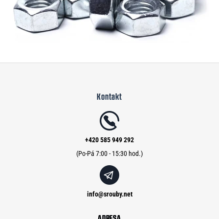
Z
á
Kontakt
p
a
t
í
+420 585 949 292
info
@
srouby.net
ADRESA