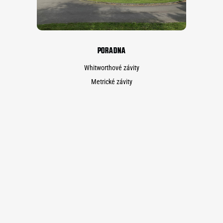
PORADNA
Whitworthové závity
Metrické závity