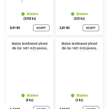
Skladem
Skladem
(3358 ks)
(320 ks)
0,91 Kč
2,81 Kč
KOUPIT
KOUPIT
Matice šestihranné přesné
Matice šestihranné přesné
dle čsn 1401 m20 pevnost
dle čsn 1401 m24 pevnost
8.8 zinek žlutý
8.8 zinek žlutý
Skladem
Skladem
(8 ks)
(2 ks)