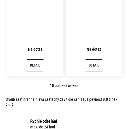
Na dotaz
Na dotaz
DETAIL
DETAIL
10
položek celkem
O
v
Šroub šestihranná hlava částečný závit dle čsn 1101 pevnost 8.8 zinek
l
žlutý
á
d
a
Rychlé odeslání
c
max. do 24 hod