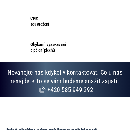
í
p
r
CNC
v
soustrožení
k
y
v
Ohýbání, vysekávání
ý
a pálení plechů
p
i
s
Neváhejte nás kdykoliv kontaktovat. Co u nás
u
nenajdete, to se vám budeme snažit zajistit.
+420 585 949 292