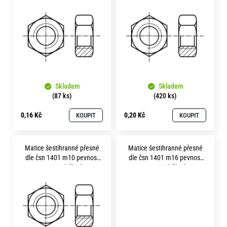
p
o
i
r
u
s
č
p
u
r
j
e
o
m
Skladem
Skladem
d
e
(87 ks)
(420 ks)
u
0,16 Kč
0,20 Kč
KOUPIT
KOUPIT
k
t
Matice šestihranné přesné
Matice šestihranné přesné
ů
dle čsn 1401 m10 pevnost
dle čsn 1401 m16 pevnost
8.8 zinek žlutý
8.8 zinek žlutý