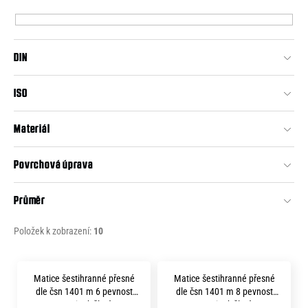
p
e
r
n
o
a
DIN
d
j
u
ISO
í
k
t
t
Materiál
?
ů
Povrchová úprava
Průměr
HLEDAT
Položek k zobrazení:
10
V
D
Matice šestihranné přesné
Matice šestihranné přesné
o
ý
dle čsn 1401 m 6 pevnost
dle čsn 1401 m 8 pevnost
p
8.8 zinek žlutý
8.8 zinek žlutý