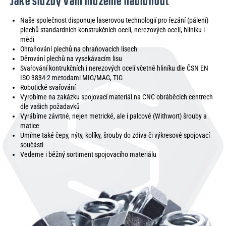
Jaké služby vám můžeme nabídnout
Naše společnost disponuje laserovou technologií pro řezání (pálení)
plechů standardních konstrukčních ocelí, nerezových ocelí, hliníku i
mědi
Ohraňování plechů na ohraňovacích lisech
Děrování plechů na vysekávacím lisu
Svařování kontrukčních i nerezových ocelí včetně hliníku dle ČSN EN
ISO 3834-2 metodami MIG/MAG, TIG
Robotické svařování
Vyrobíme na zakázku spojovací materiál na CNC obráběcích centrech
dle vašich požadavků
Vyrábíme závrtné, nejen metrické, ale i palcové (Withwort) šrouby a
matice
Umíme také čepy, nýty, kolíky, šrouby do zdiva či výkresové spojovací
součásti
Vedeme i běžný sortiment spojovacího materiálu