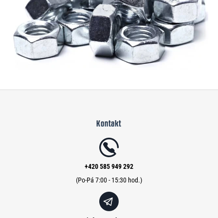
Z
á
Kontakt
p
a
t
í
+420 585 949 292