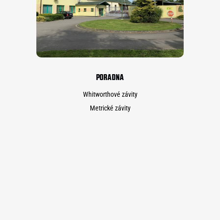
PORADNA
Whitworthové závity
Metrické závity